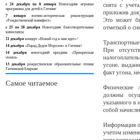
снята с учет
с 24 декабря по 8 января
Новогодние игровые
программы для детей в Гатчине
приложив док
7 января
военно-историческая реконструкция
Это может б
«Рождественский манифест»
отметкой о сня
c 25 по 28 декабря
Новогодние благотворительные
киносеансы
21 декабря
концерт «Новый год к нам идет»!
Транспортные
14 декабря
«Парад Дедов Морозов» в Гатчине!
При отсутст
14 декабря
новогодний праздник «Приоратская
налогоплател
сказка»
угоне, выдан
13 декабря
рождественские образовательные чтения
Гатчинской Епархии
факт угона, н
Самое читаемое
Физические 
должны осущ
указанного в 
собой начисле
Информация о 
учетом измене
всем вопросам