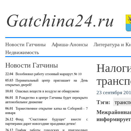
Новости Гатчины
Афиша-Анонсы
Литература и К
Недвижимость
Налоги
Новости Гатчины
22.04
Возобновил работу сезонный маршрут № 10
трансп
05.03
Перинатальный центр приглашает на День
открытых дверей!
10.01
Опасных веществ в воздухе не обнаружено
23 сентября 201
06.01
В Рождество в центре Гатчины будет перекрыто
Тэги:
трансп
автомобильное движение
06.01
Торжественное открытие катка на Соборной - 7
Межрайонная
января
информирует 
26.12
Фонд "Счастливое будущее" вместе с
партнерами дарят новогодние праздники детям!
26.12
График работы городских и пригородных