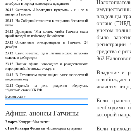
Налогоплател
автобусов в период новогодних праздников
имущественных
26.12
Фестиваль «Новогодняя кутерьма» - с 1 по 8
января в Гатчине
владельцы тр
25.12
На Соборной готовится к открытию бесплатный
органе (ГИБД
каток!
учетом полных
24.12
Дрозденко: "Мы хотим, чтобы Гатчина стала
яркой звездой на небосводе Ленобласти"
было зареги
23.12
Отключение электроэнергии в Гатчине: 24
регистрации 
декабря
средства с ре
23.12
Стало известно, где в Гатчине можно запускать
362 Налоговог
салюты и фейерверки
23.12
Полная афиша новогодних и рождественских
мероприятий Гатчинского округа
Владение и р
13.12
В Гатчинском парке найден ранее неизвестный
освобождает с
подземный ход
является лицо
12.12
Стрельба на день рождения обернулась
"букетом" статей УК РФ
Все новости »
Если транспо
необходимо с
Афиша-анонсы Гатчины
который напра
7 марта
Концерт "Моя весна"
Если приходи
с 1 по 8 января
Фестиваль «Новогодняя кутерьма»