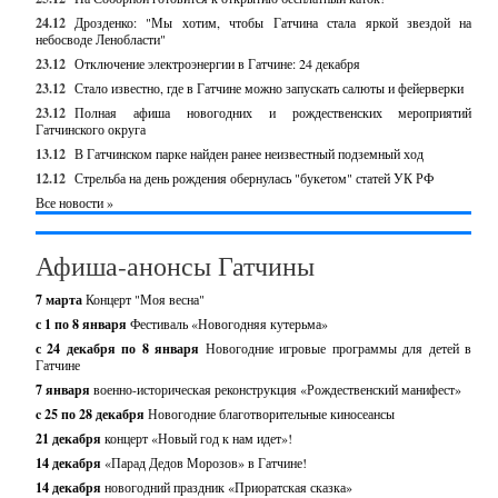
24.12
Дрозденко: "Мы хотим, чтобы Гатчина стала яркой звездой на
небосводе Ленобласти"
23.12
Отключение электроэнергии в Гатчине: 24 декабря
23.12
Стало известно, где в Гатчине можно запускать салюты и фейерверки
23.12
Полная афиша новогодних и рождественских мероприятий
Гатчинского округа
13.12
В Гатчинском парке найден ранее неизвестный подземный ход
12.12
Стрельба на день рождения обернулась "букетом" статей УК РФ
Все новости »
Афиша-анонсы Гатчины
7 марта
Концерт "Моя весна"
с 1 по 8 января
Фестиваль «Новогодняя кутерьма»
с 24 декабря по 8 января
Новогодние игровые программы для детей в
Гатчине
7 января
военно-историческая реконструкция «Рождественский манифест»
c 25 по 28 декабря
Новогодние благотворительные киносеансы
21 декабря
концерт «Новый год к нам идет»!
14 декабря
«Парад Дедов Морозов» в Гатчине!
14 декабря
новогодний праздник «Приоратская сказка»