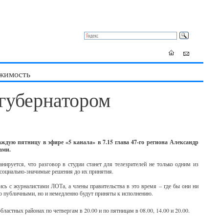
жимость
 губернатором
дую пятницу в эфире «5 канала» в 7.15 глава 47-го региона Александр
ами.
нируется, что разговор в студии станет для телезрителей не только одним из
 социально-значимые решения до их принятия.
сь с журналистами ЛОТа, а члены правительства в это время – где бы они ни
ко публичными, но и немедленно будут приняты к исполнению.
астных районах по четвергам в 20.00 и по пятницам в 08.00, 14.00 и 20.00.