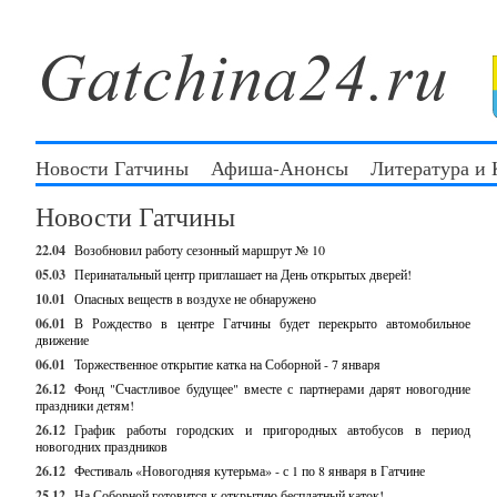
Новости Гатчины
Афиша-Анонсы
Литература и
Новости Гатчины
22.04
Возобновил работу сезонный маршрут № 10
05.03
Перинатальный центр приглашает на День открытых дверей!
10.01
Опасных веществ в воздухе не обнаружено
06.01
В Рождество в центре Гатчины будет перекрыто автомобильное
движение
06.01
Торжественное открытие катка на Соборной - 7 января
26.12
Фонд "Счастливое будущее" вместе с партнерами дарят новогодние
праздники детям!
26.12
График работы городских и пригородных автобусов в период
новогодних праздников
26.12
Фестиваль «Новогодняя кутерьма» - с 1 по 8 января в Гатчине
25.12
На Соборной готовится к открытию бесплатный каток!