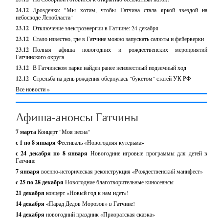
24.12
Дрозденко: "Мы хотим, чтобы Гатчина стала яркой звездой на
небосводе Ленобласти"
23.12
Отключение электроэнергии в Гатчине: 24 декабря
23.12
Стало известно, где в Гатчине можно запускать салюты и фейерверки
23.12
Полная афиша новогодних и рождественских мероприятий
Гатчинского округа
13.12
В Гатчинском парке найден ранее неизвестный подземный ход
12.12
Стрельба на день рождения обернулась "букетом" статей УК РФ
Все новости »
Афиша-анонсы Гатчины
7 марта
Концерт "Моя весна"
с 1 по 8 января
Фестиваль «Новогодняя кутерьма»
с 24 декабря по 8 января
Новогодние игровые программы для детей в
Гатчине
7 января
военно-историческая реконструкция «Рождественский манифест»
c 25 по 28 декабря
Новогодние благотворительные киносеансы
21 декабря
концерт «Новый год к нам идет»!
14 декабря
«Парад Дедов Морозов» в Гатчине!
14 декабря
новогодний праздник «Приоратская сказка»