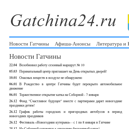
Новости Гатчины
Афиша-Анонсы
Литература и
Новости Гатчины
22.04
Возобновил работу сезонный маршрут № 10
05.03
Перинатальный центр приглашает на День открытых дверей!
10.01
Опасных веществ в воздухе не обнаружено
06.01
В Рождество в центре Гатчины будет перекрыто автомобильное
движение
06.01
Торжественное открытие катка на Соборной - 7 января
26.12
Фонд "Счастливое будущее" вместе с партнерами дарят новогодние
праздники детям!
26.12
График работы городских и пригородных автобусов в период
новогодних праздников
26.12
Фестиваль «Новогодняя кутерьма» - с 1 по 8 января в Гатчине
25.12
На Соборной готовится к открытию бесплатный каток!