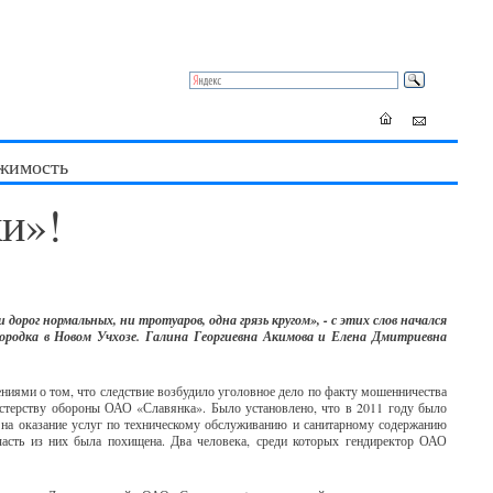
жимость
ки»!
и дорог нормальных, ни тротуаров, одна грязь кругом», - с этих слов начался
ородка в Новом Учхозе. Галина Георгиевна Акимова и Елена Дмитриевна
ениями о том, что следствие возбудило уголовное дело по факту мошенничества
стерству обороны ОАО «Славянка». Было установлено, что в 2011 году было
 на оказание услуг по техническому обслуживанию и санитарному содержанию
сть из них была похищена. Два человека, среди которых гендиректор ОАО