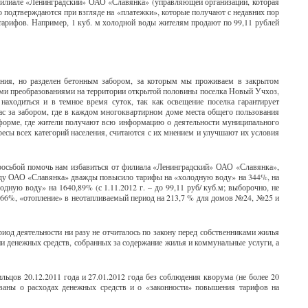
 филиале «Ленинградский» ОАО «Славянка» (управляющей организации, которая
о подтверждаются при взгляде на «платежки», которые получают с недавних пор
р тарифов. Например, 1 куб. м холодной воды жителям продают по 99,11 рублей
ения, но разделен бетонным забором, за которым мы проживаем в закрытом
ыми преобразованиями на территории открытой половины поселка Новый Учхоз,
находиться и в темное время суток, так как освещение поселка гарантирует
нас за забором, где в каждом многоквартирном доме места общего пользования
 форме, где жители получают всю информацию о деятельности муниципального
есы всех категорий населения, считаются с их мнением и улучшают их условия
росьбой помочь нам избавиться от филиала «Ленинградский» ОАО «Славянка»,
 году ОАО «Славянка» дважды повысило тарифы на «холодную воду» на 344%, на
ную воду» на 1640,89% (с 1.11.2012 г. – до 99,11 руб/ куб.м; выборочно, не
11,66%, «отопление» в неотапливаемый период на 213,7 % для домов №24, №25 и
од деятельности ни разу не отчиталось по закону перед собственниками жилья
и денежных средств, собранных за содержание жилья и коммунальные услуги, а
ьцов 20.12.2011 года и 27.01.2012 года без соблюдения кворума (не более 20
аны о расходах денежных средств и о «законности» повышения тарифов на