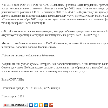
7.11.2012 года РЭУ 01 и РЭР 01 ОАО «Славянка» филиала «Ленинградский» предъя
услуг неустановленного законом образца за октябрь 2012 года. Новые квитанции 
регионального развития РФ от 19 сентября 2011 г. N 454 г. «Об утверждении приме
жилого помещения и предоставление коммунальных услуг и методических рекоменда
«Славянка» за октябрь 2012 года отсутствует разъяснение о законности изменения ф
таблицы в верхней части квитанции.
ОАО «Славянка» скрывает информацию, которую обязано предоставить по закону 
отсутствует информация о тарифах на коммунальные услуги на 2011-2012 годы.
Мы не хотим больше терпеть зло от ОАО «Славянка», не хотим больше молчать и прос
в открытой половине поселка Новый Учхоз».
Под этим письмом подписались 16 человек.
Каждый из них указал сумму, которую, как подсчитали жители, с них незаконно взы
Совета депутатов Войсковицкого сельского поселения, где обратились с просьбой 
«немыслимой» квитанции для оплаты жилищно-коммунальных услуг.
Елена СУРАЛЁВА
Гатчинская правда, № 133 (20277) от 22 ноября
Просмотров: 5238
Поделиться…