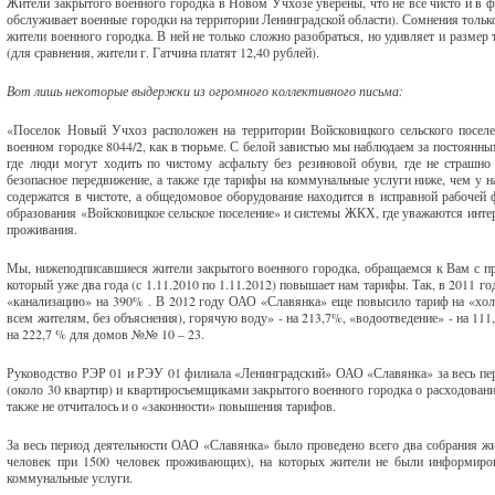
Жители закрытого военного городка в Новом Учхозе уверены, что не все чисто и в
обслуживает военные городки на территории Ленинградской области). Сомнения тольк
жители военного городка. В ней не только сложно разобраться, но удивляет и разме
(для сравнения, жители г. Гатчина платят 12,40 рублей).
Вот лишь некоторые выдержки из огромного коллективного письма:
«Поселок Новый Учхоз расположен на территории Войсковицкого сельского посел
военном городке 8044/2, как в тюрьме. С белой завистью мы наблюдаем за постоянн
где люди могут ходить по чистому асфальту без резиновой обуви, где не страшно 
безопасное передвижение, а также где тарифы на коммунальные услуги ниже, чем у 
содержатся в чистоте, а общедомовое оборудование находится в исправной рабочей
образования «Войсковицкое сельское поселение» и системы ЖКХ, где уважаются интер
проживания.
Мы, нижеподписавшиеся жители закрытого военного городка, обращаемся к Вам с п
который уже два года (с 1.11.2010 по 1.11.2012) повышает нам тарифы. Так, в 2011
«канализацию» на 390% . В 2012 году ОАО «Славянка» еще повысило тариф на «холод
всем жителям, без объяснения), горячую воду» - на 213,7%, «водоотведение» - на 1
на 222,7 % для домов №№ 10 – 23.
Руководство РЭР 01 и РЭУ 01 филиала «Ленинградский» ОАО «Славянка» за весь пери
(около 30 квартир) и квартиросъемщиками закрытого военного городка о расходовани
также не отчиталось и о «законности» повышения тарифов.
За весь период деятельности ОАО «Славянка» было проведено всего два собрания жил
человек при 1500 человек проживающих), на которых жители не были информиров
коммунальные услуги.