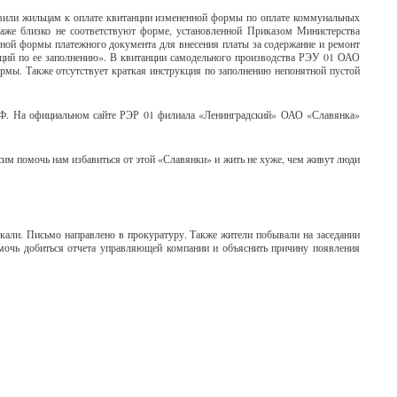
вили жильцам к оплате квитанции измененной формы по оплате коммунальных
даже близко не соответствуют форме, установленной Приказом Министерства
рной формы платежного документа для внесения платы за содержание и ремонт
ций по ее заполнению». В квитанции самодельного производства РЭУ 01 ОАО
ормы. Также отсутствует краткая инструкция по заполнению непонятной пустой
РФ. На официальном сайте РЭР 01 филиала «Ленинградский» ОАО «Славянка»
им помочь нам избавиться от этой «Славянки» и жить не хуже, чем живут люди
скали. Письмо направлено в прокуратуру. Также жители побывали на заседании
помочь добиться отчета управляющей компании и объяснить причину появления