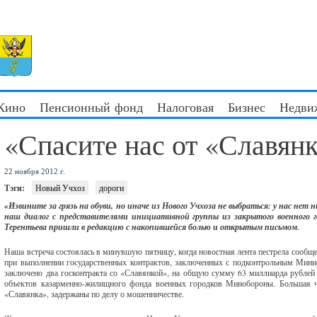
 Кино
Пенсионный фонд
Налоговая
Бизнес
Недви
«Спасите нас от «Славян
22 ноября 2012 г.
Тэги:
Новый Учхоз
дороги
«Извините за грязь на обуви, но иначе из Нового Учхоза не выбраться: у нас нет н
наш диалог с представителями инициативной группы из закрытого военного г
Терентьева пришли в редакцию с накопившейся болью и открытым письмом.
Наша встреча состоялась в минувшую пятницу, когда новостная лента пестрела сообщ
при выполнении государственных контрактов, заключенных с подконтрольным Мини
заключено два госконтракта со «Славянкой», на общую сумму 63 миллиарда рублей
объектов казарменно-жилищного фонда военных городков Минобороны. Большая ча
«Славянка», задержаны по делу о мошенничестве.