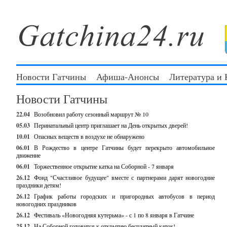
Новости Гатчины
Афиша-Анонсы
Литература и
Новости Гатчины
22.04
Возобновил работу сезонный маршрут № 10
05.03
Перинатальный центр приглашает на День открытых дверей!
10.01
Опасных веществ в воздухе не обнаружено
06.01
В Рождество в центре Гатчины будет перекрыто автомобильное
движение
06.01
Торжественное открытие катка на Соборной - 7 января
26.12
Фонд "Счастливое будущее" вместе с партнерами дарят новогодние
праздники детям!
26.12
График работы городских и пригородных автобусов в период
новогодних праздников
26.12
Фестиваль «Новогодняя кутерьма» - с 1 по 8 января в Гатчине
25.12
На Соборной готовится к открытию бесплатный каток!