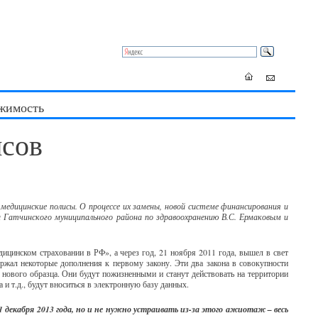
жимость
исов
едицинские полисы. О процессе их замены, новой системе финансирования и
 Гатчинского муниципального района по здравоохранению В.С. Ермаковым и
цинском страховании в РФ», а через год, 21 ноября 2011 года, вышел в свет
жал некоторые дополнения к первому закону. Эти два закона в совокупности
нового образца. Они будут пожизненными и станут действовать на территории
 и т.д., будут вноситься в электронную базу данных.
 декабря 2013 года, но и не нужно устраивать из-за этого ажиотаж – весь