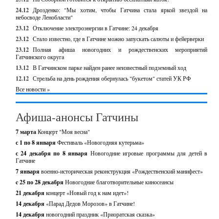
24.12
Дрозденко: "Мы хотим, чтобы Гатчина стала яркой звездой на
небосводе Ленобласти"
23.12
Отключение электроэнергии в Гатчине: 24 декабря
23.12
Стало известно, где в Гатчине можно запускать салюты и фейерверки
23.12
Полная афиша новогодних и рождественских мероприятий
Гатчинского округа
13.12
В Гатчинском парке найден ранее неизвестный подземный ход
12.12
Стрельба на день рождения обернулась "букетом" статей УК РФ
Все новости »
Афиша-анонсы Гатчины
7 марта
Концерт "Моя весна"
с 1 по 8 января
Фестиваль «Новогодняя кутерьма»
с 24 декабря по 8 января
Новогодние игровые программы для детей в
Гатчине
7 января
военно-историческая реконструкция «Рождественский манифест»
c 25 по 28 декабря
Новогодние благотворительные киносеансы
21 декабря
концерт «Новый год к нам идет»!
14 декабря
«Парад Дедов Морозов» в Гатчине!
14 декабря
новогодний праздник «Приоратская сказка»