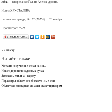
года
», - заверила нас Галина Александровна.
Ирина ХРУСТАЛЁВА
Гатчинская правда, № 132 (20276) от 20 ноября
Просмотров: 6599
Поделиться…
» к списку
Читайте также
Когда на кону человеческая жизнь...
Наше здоровье в надёжных руках
Земская медицина - народу
Параметры областного бюджета изменены
Областная санитарная авиация станет примером