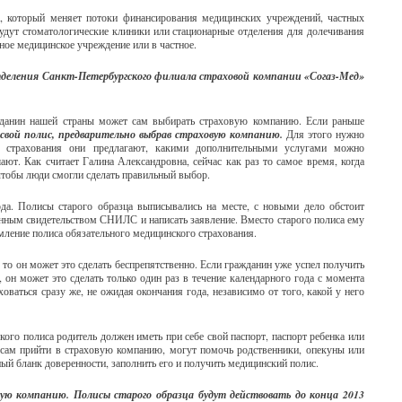
, который меняет потоки финансирования медицинских учреждений, частных
удут стоматологические клиники или стационарные отделения для долечивания
нное медицинское учреждение или в частное.
деления Санкт-Петербургского филиала страховой компании «Согаз-Мед»
данин нашей страны может сам выбирать страховую компанию. Если раньше
свой полис, предварительно выбрав страховую компанию.
Для этого нужно
ия страхования они предлагают, какими дополнительными услугами можно
ют. Как считает Галина Александровна, сейчас как раз то самое время, когда
тобы люди смогли сделать правильный выбор.
а. Полисы старого образца выписывались на месте, с новыми дело обстоит
онным свидетельством СНИЛС и написать заявление. Вместо старого полиса ему
ление полиса обязательного медицинского страхования.
, то он может это сделать беспрепятственно. Если гражданин уже успел получить
 он может это сделать только один раз в течение календарного года с момента
оваться сразу же, не ожидая окончания года, независимо от того, какой у него
ого полиса родитель должен иметь при себе свой паспорт, паспорт ребенка или
т сам прийти в страховую компанию, могут помочь родственники, опекуны или
ый бланк доверенности, заполнить его и получить медицинский полис.
ую компанию. Полисы старого образца будут действовать до конца 2013