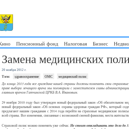
 Кино
Пенсионный фонд
Налоговая
Бизнес
Недви
Замена медицинских пол
20 ноября 2012 г.
Тэги:
здравоохранение
ОМС
медицинский полис
До конца 2013 года все граждане нашей страны должны поменять свои страховые м
праве выбора лечащего врача мы поговорили с заместителем главы администрации
главным врачом Гатчинской ЦРКБ В.А. Ивановым.
29 ноября 2010 году был утвержден новый федеральный закон «Об обязательном меди
новый федеральный закон «Об основах охраны здоровья граждан РФ», который содер
предлагают нашим гражданам с 2014 года перейти на страховые медицинские полисы 
всей страны. Все изменения, связанные с возможной сменой фамилии, места жительства
Страховой полис можно поменять уже сейчас.
Не стоит откладывать это дело до 31