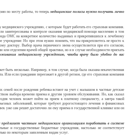
рию по месту работы, то теперь
медицинские полисы нужно получать лично
 медицинского учреждению, с которым будет работать его страховая компания.
ыли заинтересованы в контроле оказания медицинской помощи населению в том
 фонда ОМС на конкретное количество выданных и прикрепившихся к лечебному
е учреждение. Но при этом нужно помнить, что вы прикрепляетесь не просто к
ому доктору. Выбор врача первичного звена осуществляется при его согласии,
ии или отделении врачей общей практики, но и в случае необходимости приехать
ивания медицинскому учреждению, чтобы врачу было удобно до вас
т быть несколько. Например, в том случае, когда была оказана некачественная
а. Или если гражданин переезжает в другой регион, где его страховая компания
х семей после рождения ребенка встают на учет с малышом в частные детские
ством выбора времени приема и другим уровнем обслуживания. Но, как сказал
одня человек может пойти на прием к платному специалисту, а завтра такой
ерьезных заболеваний, которые требуют дорогостоящего лечения и финансовых
овек уже сам решит достаточно ли ему приема в государственной клинике или он
 предлагает частным медицинским организациям поработать в системе
ьные и государственные бюджетные учреждения, настолько не соответствует
олько по некоторым заявленным видам услуг.