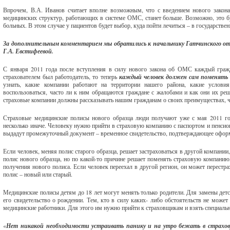
Впрочем, В.А. Иванов считает вполне возможным, что с введением нового закона
медицинских структур, работающих в системе ОМС, станет больше. Возможно, это б
больных. В этом случае у пациентов будет выбор, куда пойти лечиться – в государстве
За дополнительным комментарием мы обратились к начальнику Гатчинского от
Г.А. Евстифеевой.
С января 2011 года после вступления в силу нового закона об ОМС каждый граж
страхователем был работодатель, то теперь
каждый человек должен сам поменять 
узнать, какие компании работают на территории нашего района, какие услов
воспользоваться, часто ли к ним обращаются граждане с жалобами и как они их реша
страховые компании должны рассказывать нашим гражданам о своих преимуществах, ч
Страховые медицинские полисы нового образца люди получают уже с мая 2011 год
несколько иначе. Человеку нужно прийти в страховую компанию с паспортом и пенси
выдадут промежуточный документ – временное свидетельство, подтверждающее оформ
Если человек, меняя полис старого образца, решает застраховаться в другой компании
полис нового образца, но по какой-то причине решает поменять страховую компанию,
получения нового полиса. Если человек переехал в другой регион, он может перестрах
полис – новый или старый.
Медицинские полисы детям до 18 лет могут менять только родители. Для замены детск
его свидетельство о рождении. Тем, кто в силу каких- либо обстоятельств не може
медицинские работники. Для этого им нужно прийти к страховщикам и взять специальн
«
Нет никакой необходимости устраивать панику и на утро бежать в страхов