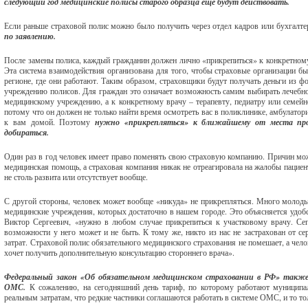
следующий год медицинские полисы старого образца еще будут действовать.
Если раньше страховой полис можно было получить через отдел кадров или бухгалте
по заявлению.
После замены полиса, каждый гражданин должен лично «прикрепиться» к конкретному
Эта система взаимодействия организована для того, чтобы страховые организации б
регионе, где они работают. Таким образом, страховщики будут получать деньги из
учреждению полисов. Для граждан это означает возможность самим выбирать лечебно
медицинскому учреждению, а к конкретному врачу – терапевту, педиатру или семейн
потому что он должен не только найти время осмотреть вас в поликлинике, амбулатор
к вам домой. Поэтому
нужно «прикрепляться» к ближайшему от места прож
добираться.
Один раз в год человек имеет право поменять свою страховую компанию. Причин може
медицинская помощь, а страховая компания никак не отреагировала на жалобы пациент
не столь развита или отсутствует вообще.
С другой стороны, человек может вообще «никуда» не прикрепляться. Много молоды
медицинские учреждения, которых достаточно в нашем городе. Это объясняется удоб
Виктор Сергеевич, «нужно в любом случае прикрепиться к участковому врачу. Сег
возможности у него может и не быть. К тому же, никто из нас не застрахован от с
затрат. Страховой полис обязательного медицинского страхования не помешает, а чел
хочет получить дополнительную консультацию стороннего врача».
Федеральный закон «Об обязательном медицинском страховании в РФ» также
ОМС.
К сожалению, на сегодняшний день тариф, по которому работают муниципал
реальным затратам, что редкие частники соглашаются работать в системе ОМС, и то т