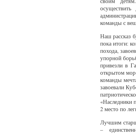
своим детям
осуществить
администрации
команды с вещ
Наш рассказ б
пока итоги: к
похода, завое
упорной борь
привезли в Г
открытом море
команды мечта
завоевали Куб
патриотическ
«Наследники п
2 место по лег
Лучшим старш
– единстве