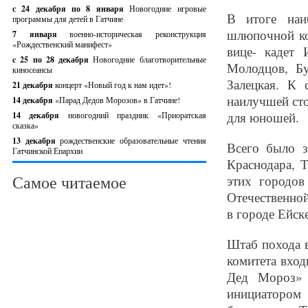
с 24 декабря по 8 января
Новогодние игровые
В итоге наи
программы для детей в Гатчине
шлюпочной ко
7 января
военно-историческая реконструкция
«Рождественский манифест»
вице- кадет 
c 25 по 28 декабря
Новогодние благотворительные
Молодцов, Б
киносеансы
Залецкая. К 
21 декабря
концерт «Новый год к нам идет»!
наилучшей сто
14 декабря
«Парад Дедов Морозов» в Гатчине!
для юношей.
14 декабря
новогодний праздник «Приоратская
сказка»
13 декабря
рождественские образовательные чтения
Всего было з
Гатчинской Епархии
Краснодара, Т
Самое читаемое
этих городо
Отечественной
в городе Ейск
Штаб похода в
комитета вход
Дед Мороз» 
инициатором