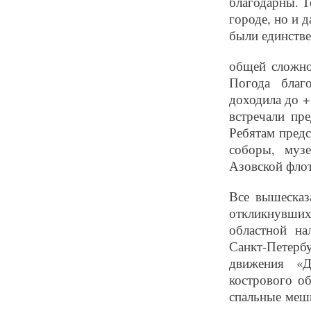
благодарны. Т
городе, но и д
были единстве
общей сложно
Погода благ
доходила до +
встречали пр
Ребятам предс
соборы, муз
Азовской фло
Все вышесказ
откликнувши
областной на
Санкт-Петер
движения «Д
кострового о
спальные мешк