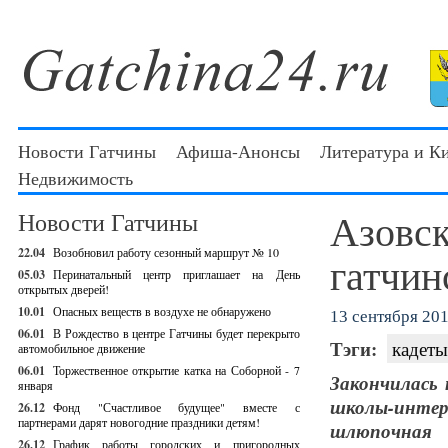
Новости Гатчины
Афиша-Анонсы
Литература и К
Недвижимость
Азовск
Новости Гатчины
22.04
Возобновил работу сезонный маршрут № 10
гатчин
05.03
Перинатальный центр приглашает на День
открытых дверей!
10.01
Опасных веществ в воздухе не обнаружено
13 сентября 201
06.01
В Рождество в центре Гатчины будет перекрыто
Тэги:
кадеты
автомобильное движение
06.01
Торжественное открытие катка на Соборной - 7
Закончилась
января
школы-инте
26.12
Фонд "Счастливое будущее" вместе с
партнерами дарят новогодние праздники детям!
шлюпочная 
26.12
График работы городских и пригородных