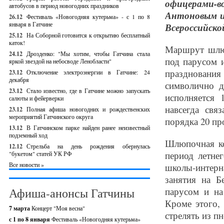
офицерами-
автобусов в период новогодних праздников
Антоновым и 
26.12
Фестиваль «Новогодняя кутерьма» - с 1 по 8
января в Гатчине
Всероссийско
25.12
На Соборной готовится к открытию бесплатный
каток!
Маршрут шлю
24.12
Дрозденко: "Мы хотим, чтобы Гатчина стала
под парусом и
яркой звездой на небосводе Ленобласти"
праздновани
23.12
Отключение электроэнергии в Гатчине: 24
декабря
символично д
23.12
Стало известно, где в Гатчине можно запускать
исполняется 
салюты и фейерверки
навсегда свя
23.12
Полная афиша новогодних и рождественских
мероприятий Гатчинского округа
порядка 20 пр
13.12
В Гатчинском парке найден ранее неизвестный
подземный ход
Шлюпочная ко
12.12
Стрельба на день рождения обернулась
период летне
"букетом" статей УК РФ
Все новости »
школы-интерн
занятия на Б
Афиша-анонсы Гатчины
парусом и на
Кроме этого,
7 марта
Концерт "Моя весна"
стрелять из п
с 1 по 8 января
Фестиваль «Новогодняя кутерьма»