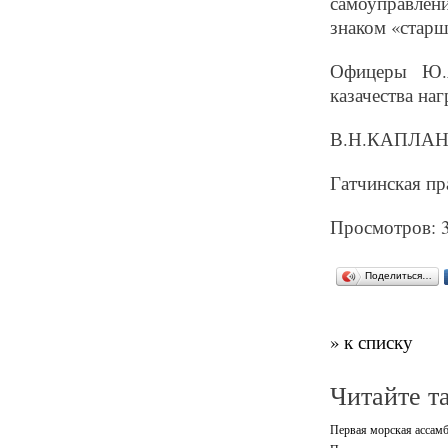
самоуправлен
знаком «стар
Офицеры Ю.А
казачества на
В.Н.КАПЛАН з
Гатчинская пра
Просмотров: 
Поделиться…
» к списку
Читайте т
Первая морская ассам