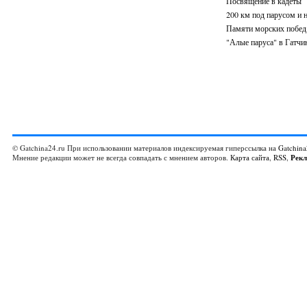
Посвящение в кадеты
200 км под парусом и н
Памяти морских побед
"Алые паруса" в Гатчи
© Gatchina24.ru При использовании материалов индексируемая гиперссылка на
Gatchina
Мнение редакции может не всегда совпадать с мнением авторов.
Карта сайта
,
RSS
,
Рек