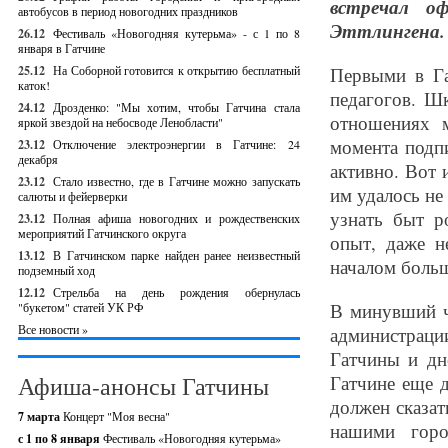
встречал оф
автобусов в период новогодних праздников
Эттлингена.
26.12
Фестиваль «Новогодняя кутерьма» - с 1 по 8
января в Гатчине
25.12
На Соборной готовится к открытию бесплатный
Первыми в Га
каток!
педагогов. Ш
24.12
Дрозденко: "Мы хотим, чтобы Гатчина стала
отношениях 
яркой звездой на небосводе Ленобласти"
момента подпи
23.12
Отключение электроэнергии в Гатчине: 24
декабря
активно. Вот 
23.12
Стало известно, где в Гатчине можно запускать
им удалось не
салюты и фейерверки
узнать быт р
23.12
Полная афиша новогодних и рождественских
мероприятий Гатчинского округа
опыт, даже н
13.12
В Гатчинском парке найден ранее неизвестный
началом боль
подземный ход
12.12
Стрельба на день рождения обернулась
В минувший че
"букетом" статей УК РФ
Все новости »
администраци
Гатчины и дн
Афиша-анонсы Гатчины
Гатчине еще д
должен сказат
7 марта
Концерт "Моя весна"
нашими горо
с 1 по 8 января
Фестиваль «Новогодняя кутерьма»