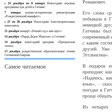
Романович.
с 24 декабря по 8 января
Новогодние игровые
программы для детей в Гатчине
Его слова ср
7 января
военно-историческая реконструкция
«Рождественский манифест»
побывала в Г
c 25 по 28 декабря
Новогодние благотворительные
немецкой дру
киносеансы
Гатчины был
21 декабря
концерт «Новый год к нам идет»!
современный е
14 декабря
«Парад Дедов Морозов» в Гатчине!
с каким гост
14 декабря
новогодний праздник «Приоратская
сказка»
друзей. Уже
13 декабря
рождественские образовательные чтения
Эттлингена».
Гатчинской Епархии
Самое читаемое
В подарок ю
преподнес кн
«Надеюсь, ва
язык», - ска
поездке в Гат
проще общатьс
Из четырех 