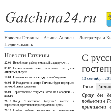
Новости Гатчины
Афиша-Анонсы
Литература и К
Недвижимость
С русс
Новости Гатчины
22.04
Возобновил работу сезонный маршрут № 10
гостеп
05.03
Перинатальный центр приглашает на День
открытых дверей!
10.01
Опасных веществ в воздухе не обнаружено
13 сентября 201
06.01
В Рождество в центре Гатчины будет перекрыто
Тэги:
Гатчин
автомобильное движение
06.01
Торжественное открытие катка на Соборной - 7
Сразу две д
января
побывали в Г
26.12
Фонд "Счастливое будущее" вместе с
партнерами дарят новогодние праздники детям!
принимали в
26.12
График работы городских и пригородных