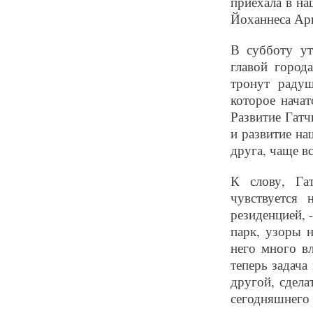
приехала в на
Йоханнеса Арн
В субботу ут
главой город
тронут раду
которое начат
Развитие Гатч
и развитие на
друга, чаще в
К слову, Га
чувствуется
резиденцией, 
парк, узоры н
него много в
теперь задача
другой, сдел
сегодняшнего 