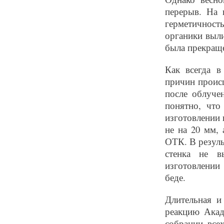
перерыв. На 
герметичност
органики выл
была прекраще
Как всегда в
причин происш
после облуче
понятно, чт
изготовлении 
не на 20 мм, 
ОТК. В резуль
стенка не в
изготовлении 
беде.
Длительная и
реакцию Акад
собрании все