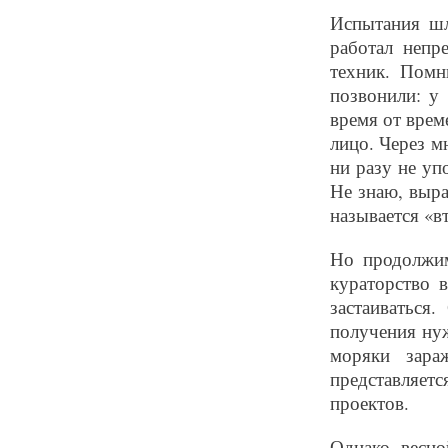
Испытания шл
работал непр
техник. Помн
позвонили: у
время от врем
лицо. Через мн
ни разу не уп
Не знаю, выра
называется «в
Но продолжим
кураторство 
застаиваться
получения ну
моряки зара
представляет
проектов.
Однако весно