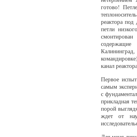
готово! Петл
теплоноситель
реактора под 
петли низког
смонтирован 
содержащие 
Калинингра
командировке
канал реактора
Первое испыт
самым экспер
с фундамента
прикладная т
порой выгляд
ждет от на
исследователь
Для меня личн