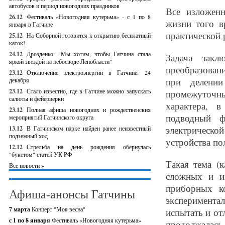
автобусов в период новогодних праздников
Все изложен
26.12
Фестиваль «Новогодняя кутерьма» - с 1 по 8
жизни того в
января в Гатчине
практической 
25.12
На Соборной готовится к открытию бесплатный
каток!
24.12
Дрозденко: "Мы хотим, чтобы Гатчина стала
Задача закл
яркой звездой на небосводе Ленобласти"
преобразовани
23.12
Отключение электроэнергии в Гатчине: 24
при делении
декабря
23.12
Стало известно, где в Гатчине можно запускать
промежуточные
салюты и фейерверки
характера, 
23.12
Полная афиша новогодних и рождественских
подводный ф
мероприятий Гатчинского округа
электрическ
13.12
В Гатчинском парке найден ранее неизвестный
подземный ход
устройства по
12.12
Стрельба на день рождения обернулась
"букетом" статей УК РФ
Такая тема (
Все новости »
сложных и и
приборных к
Афиша-анонсы Гатчины
экспериментал
7 марта
Концерт "Моя весна"
испытать и от
с 1 по 8 января
Фестиваль «Новогодняя кутерьма»
продолжалась 