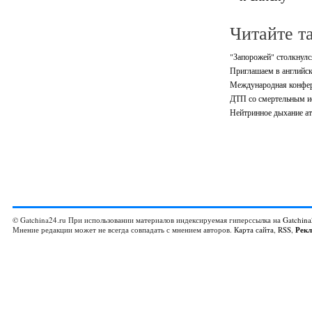
Читайте т
"Запорожей" столкнулс
Приглашаем в английск
Международная конф
ДТП со смертельным и
Нейтринное дыхание ат
© Gatchina24.ru При использовании материалов индексируемая гиперссылка на
Gatchina
Мнение редакции может не всегда совпадать с мнением авторов.
Карта сайта
,
RSS
,
Рек