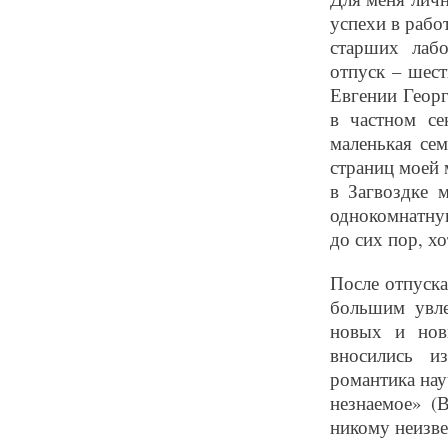
успехи в рабо
старших лаб
отпуск – шест
Евгении Георг
в частном се
маленькая сем
страниц моей 
в Загвоздке 
однокомнатную
до сих пор, х
После отпуск
большим увле
новых и нов
вносились и
романтика науч
незнаемое» (
никому неизве