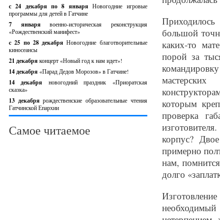
с 24 декабря по 8 января
Новогодние игровые
программы для детей в Гатчине
Приходилось
7 января
военно-историческая реконструкция
большой точн
«Рождественский манифест»
c 25 по 28 декабря
Новогодние благотворительные
каких-то мат
киносеансы
порой за тыс
21 декабря
концерт «Новый год к нам идет»!
командировк
14 декабря
«Парад Дедов Морозов» в Гатчине!
мастерских 
14 декабря
новогодний праздник «Приоратская
сказка»
конструктор
13 декабря
рождественские образовательные чтения
которым креп
Гатчинской Епархии
проверка га
изготовителя
Самое читаемое
корпус? Двое
примерно полт
нам, помнится
долго «заплат
Изготовление
необходимый
нетерпением 