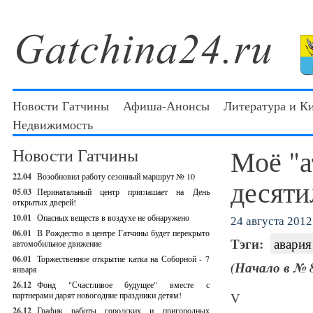
Новости Гатчины
Афиша-Анонсы
Литература и К
Недвижимость
Моё "а
Новости Гатчины
22.04
Возобновил работу сезонный маршрут № 10
десяти
05.03
Перинатальный центр приглашает на День
открытых дверей!
10.01
Опасных веществ в воздухе не обнаружено
24 августа 2012 
06.01
В Рождество в центре Гатчины будет перекрыто
Тэги:
авария
автомобильное движение
06.01
Торжественное открытие катка на Соборной - 7
(Начало в № 8
января
26.12
Фонд "Счастливое будущее" вместе с
партнерами дарят новогодние праздники детям!
V
26.12
График работы городских и пригородных