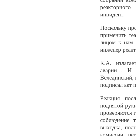
реакторного
инцидент.
Поскольку пр
применить те
лицом к нам 
инженер реакт
К.А. излагае
аварии… И 
Велединский, 
подписал акт 
Реакция пос
поднятой руки
проверяются г
соблюдение 
выходка, пол
комиссии пе