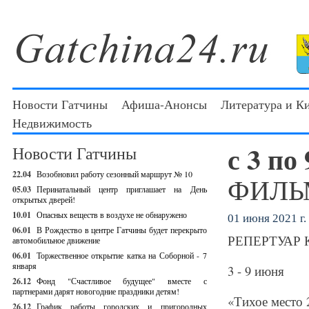
Новости Гатчины
Афиша-Анонсы
Литература и К
Недвижимость
с 3 по
Новости Гатчины
22.04
Возобновил работу сезонный маршрут № 10
ФИЛЬМ
05.03
Перинатальный центр приглашает на День
открытых дверей!
10.01
Опасных веществ в воздухе не обнаружено
01 июня 2021 г.
06.01
В Рождество в центре Гатчины будет перекрыто
РЕПЕРТУАР Ки
автомобильное движение
06.01
Торжественное открытие катка на Соборной - 7
января
3 - 9 июня
26.12
Фонд "Счастливое будущее" вместе с
партнерами дарят новогодние праздники детям!
«Тихое место 
26.12
График работы городских и пригородных