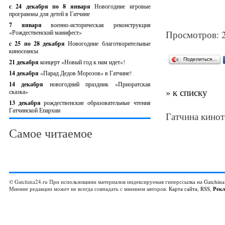
с 24 декабря по 8 января
Новогодние игровые
программы для детей в Гатчине
7 января
военно-историческая реконструкция
«Рождественский манифест»
Просмотров: 
c 25 по 28 декабря
Новогодние благотворительные
киносеансы
Поделиться…
21 декабря
концерт «Новый год к нам идет»!
14 декабря
«Парад Дедов Морозов» в Гатчине!
14 декабря
новогодний праздник «Приоратская
» к списку
сказка»
13 декабря
рождественские образовательные чтения
Гатчинской Епархии
Гатчина кинот
Самое читаемое
© Gatchina24.ru При использовании материалов индексируемая гиперссылка на
Gatchina
Мнение редакции может не всегда совпадать с мнением авторов.
Карта сайта
,
RSS
,
Рек