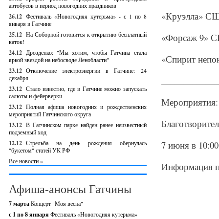
автобусов в период новогодних праздников
«Круэлла» СШ
26.12
Фестиваль «Новогодняя кутерьма» - с 1 по 8
января в Гатчине
25.12
На Соборной готовится к открытию бесплатный
«Форсаж 9» С
каток!
24.12
Дрозденко: "Мы хотим, чтобы Гатчина стала
«Спирит непо
яркой звездой на небосводе Ленобласти"
23.12
Отключение электроэнергии в Гатчине: 24
декабря
_____________
23.12
Стало известно, где в Гатчине можно запускать
салюты и фейерверки
Мероприятия:
23.12
Полная афиша новогодних и рождественских
мероприятий Гатчинского округа
Благотворител
13.12
В Гатчинском парке найден ранее неизвестный
подземный ход
12.12
Стрельба на день рождения обернулась
7 июня в 10:0
"букетом" статей УК РФ
Все новости »
Информация по
Афиша-анонсы Гатчины
7 марта
Концерт "Моя весна"
с 1 по 8 января
Фестиваль «Новогодняя кутерьма»