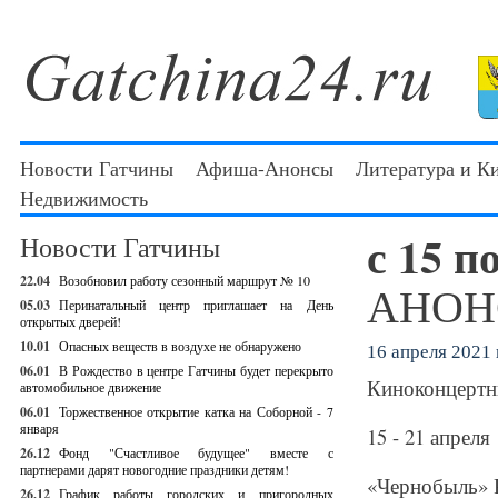
Новости Гатчины
Афиша-Анонсы
Литература и К
Недвижимость
с 15 п
Новости Гатчины
22.04
Возобновил работу сезонный маршрут № 10
АНОНС
05.03
Перинатальный центр приглашает на День
открытых дверей!
10.01
Опасных веществ в воздухе не обнаружено
16 апреля 2021 г
06.01
В Рождество в центре Гатчины будет перекрыто
Киноконцертн
автомобильное движение
06.01
Торжественное открытие катка на Соборной - 7
января
15 - 21 апреля
26.12
Фонд "Счастливое будущее" вместе с
партнерами дарят новогодние праздники детям!
«Чернобыль» Р
26.12
График работы городских и пригородных