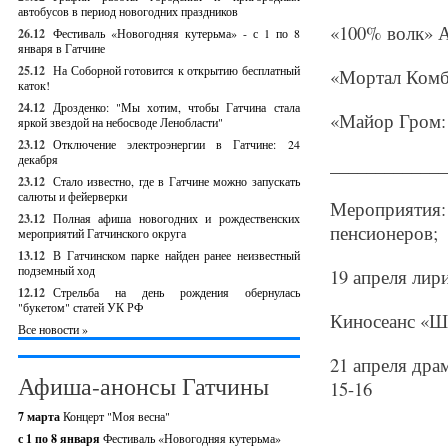
автобусов в период новогодних праздников
«100% волк» А
26.12
Фестиваль «Новогодняя кутерьма» - с 1 по 8
января в Гатчине
25.12
На Соборной готовится к открытию бесплатный
«Мортал Комба
каток!
24.12
Дрозденко: "Мы хотим, чтобы Гатчина стала
«Майор Гром: 
яркой звездой на небосводе Ленобласти"
23.12
Отключение электроэнергии в Гатчине: 24
декабря
_____________
23.12
Стало известно, где в Гатчине можно запускать
салюты и фейерверки
Мероприятия:
23.12
Полная афиша новогодних и рождественских
пенсионеров;
мероприятий Гатчинского округа
13.12
В Гатчинском парке найден ранее неизвестный
подземный ход
19 апреля лир
12.12
Стрельба на день рождения обернулась
"букетом" статей УК РФ
Киносеанс «Ше
Все новости »
21 апреля дра
Афиша-анонсы Гатчины
15-16
7 марта
Концерт "Моя весна"
с 1 по 8 января
Фестиваль «Новогодняя кутерьма»