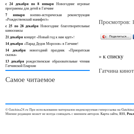
с 24 декабря по 8 января
Новогодние игровые
программы для детей в Гатчине
7 января
военно-историческая реконструкция
«Рождественский манифест»
Просмотров: 
c 25 по 28 декабря
Новогодние благотворительные
киносеансы
21 декабря
концерт «Новый год к нам идет»!
Поделиться…
14 декабря
«Парад Дедов Морозов» в Гатчине!
14 декабря
новогодний праздник «Приоратская
сказка»
» к списку
13 декабря
рождественские образовательные чтения
Гатчинской Епархии
Гатчина кинот
Самое читаемое
© Gatchina24.ru При использовании материалов индексируемая гиперссылка на
Gatchina
Мнение редакции может не всегда совпадать с мнением авторов.
Карта сайта
,
RSS
,
Рек