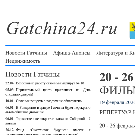
Новости Гатчины
Афиша-Анонсы
Литература и К
Недвижимость
20 - 2
Новости Гатчины
22.04
Возобновил работу сезонный маршрут № 10
ФИЛЬМ
05.03
Перинатальный центр приглашает на День
открытых дверей!
10.01
Опасных веществ в воздухе не обнаружено
19 февраля 2020
06.01
В Рождество в центре Гатчины будет перекрыто
РЕПЕРТУАР Ки
автомобильное движение
06.01
Торжественное открытие катка на Соборной - 7
января
20 - 26 феврал
26.12
Фонд "Счастливое будущее" вместе с
партнерами дарят новогодние праздники детям!