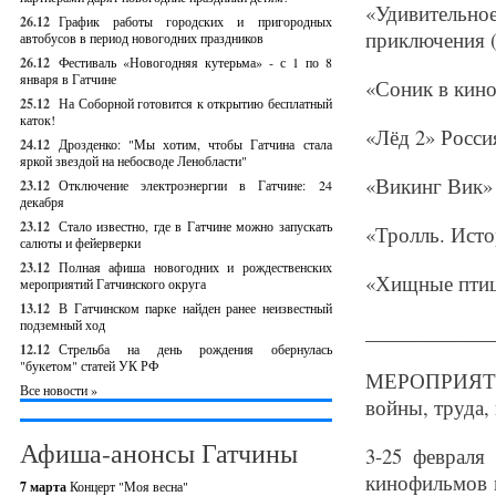
«Удивитель
26.12
График работы городских и пригородных
приключения (
автобусов в период новогодних праздников
26.12
Фестиваль «Новогодняя кутерьма» - с 1 по 8
января в Гатчине
«Соник в кино
25.12
На Соборной готовится к открытию бесплатный
каток!
«Лёд 2» Росси
24.12
Дрозденко: "Мы хотим, чтобы Гатчина стала
яркой звездой на небосводе Ленобласти"
«Викинг Вик» 
23.12
Отключение электроэнергии в Гатчине: 24
декабря
23.12
Стало известно, где в Гатчине можно запускать
«Тролль. Исто
салюты и фейерверки
23.12
Полная афиша новогодних и рождественских
«Хищные птиц
мероприятий Гатчинского округа
13.12
В Гатчинском парке найден ранее неизвестный
подземный ход
_____________
12.12
Стрельба на день рождения обернулась
"букетом" статей УК РФ
МЕРОПРИЯТ
Все новости »
войны, труда,
Афиша-анонсы Гатчины
3-25 февраля
кинофильмов 
7 марта
Концерт "Моя весна"