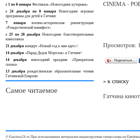
CINEMA - PO
с 1 по 8 января
Фестиваль «Новогодняя кутерьма»
с 24 декабря по 8 января
Новогодние игровые
программы для детей в Гатчине
7 января
военно-историческая реконструкция
«Рождественский манифест»
c 25 по 28 декабря
Новогодние благотворительные
киносеансы
Просмотров: 
21 декабря
концерт «Новый год к нам идет»!
14 декабря
«Парад Дедов Морозов» в Гатчине!
14 декабря
новогодний праздник «Приоратская
Поделиться…
сказка»
13 декабря
рождественские образовательные чтения
Гатчинской Епархии
» к списку
Самое читаемое
Гатчина кинот
© Gatchina24.ru При использовании материалов индексируемая гиперссылка на
Gatchina