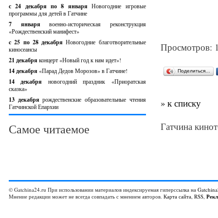
с 24 декабря по 8 января
Новогодние игровые
программы для детей в Гатчине
7 января
военно-историческая реконструкция
«Рождественский манифест»
c 25 по 28 декабря
Новогодние благотворительные
Просмотров: 
киносеансы
21 декабря
концерт «Новый год к нам идет»!
14 декабря
«Парад Дедов Морозов» в Гатчине!
Поделиться…
14 декабря
новогодний праздник «Приоратская
сказка»
13 декабря
рождественские образовательные чтения
» к списку
Гатчинской Епархии
Гатчина кинот
Самое читаемое
© Gatchina24.ru При использовании материалов индексируемая гиперссылка на
Gatchina
Мнение редакции может не всегда совпадать с мнением авторов.
Карта сайта
,
RSS
,
Рек