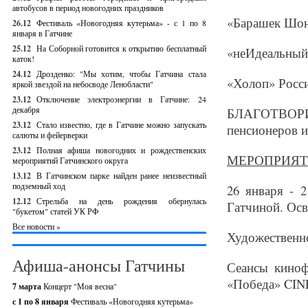
автобусов в период новогодних праздников
«Барашек Шон
26.12
Фестиваль «Новогодняя кутерьма» - с 1 по 8
января в Гатчине
25.12
На Соборной готовится к открытию бесплатный
«неИдеальный 
каток!
24.12
Дрозденко: "Мы хотим, чтобы Гатчина стала
«Холоп» Росси
яркой звездой на небосводе Ленобласти"
23.12
Отключение электроэнергии в Гатчине: 24
декабря
БЛАГОТВОР
23.12
Стало известно, где в Гатчине можно запускать
пенсионеров и
салюты и фейерверки
23.12
Полная афиша новогодних и рождественских
МЕРОПРИЯТ
мероприятий Гатчинского округа
13.12
В Гатчинском парке найден ранее неизвестный
подземный ход
26 января - 
12.12
Стрельба на день рождения обернулась
Гатчиной. Ос
"букетом" статей УК РФ
Все новости »
Художественн
Афиша-анонсы Гатчины
Сеансы киноф
«Победа» CI
7 марта
Концерт "Моя весна"
с 1 по 8 января
Фестиваль «Новогодняя кутерьма»