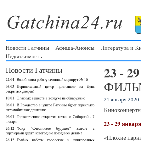
Новости Гатчины
Афиша-Анонсы
Литература и К
Недвижимость
23 - 2
Новости Гатчины
22.04
Возобновил работу сезонный маршрут № 10
ФИЛЬМ
05.03
Перинатальный центр приглашает на День
открытых дверей!
10.01
Опасных веществ в воздухе не обнаружено
21 января 2020 г
06.01
В Рождество в центре Гатчины будет перекрыто
Киноконцертн
автомобильное движение
06.01
Торжественное открытие катка на Соборной - 7
января
23 - 29 январ
26.12
Фонд "Счастливое будущее" вместе с
партнерами дарят новогодние праздники детям!
«Плохие парни
26.12
График работы городских и пригородных