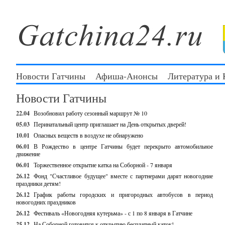
Новости Гатчины
Афиша-Анонсы
Литература и
Новости Гатчины
22.04
Возобновил работу сезонный маршрут № 10
05.03
Перинатальный центр приглашает на День открытых дверей!
10.01
Опасных веществ в воздухе не обнаружено
06.01
В Рождество в центре Гатчины будет перекрыто автомобильное
движение
06.01
Торжественное открытие катка на Соборной - 7 января
26.12
Фонд "Счастливое будущее" вместе с партнерами дарят новогодние
праздники детям!
26.12
График работы городских и пригородных автобусов в период
новогодних праздников
26.12
Фестиваль «Новогодняя кутерьма» - с 1 по 8 января в Гатчине
25.12
На Соборной готовится к открытию бесплатный каток!