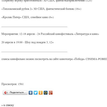
«Первому игроку приготовиться» 3D США, фантастка/приключения (12+)
«Тихоокеанский рубеж 2» 3D США, фантастический боевик (16+)
«Кролик Питер» США, семейное кино (6+)
______________________________________________
Мероприятия: 12-18 апреля - 24 Российский кинофестиваль «Литература и кино»
20 апреля в 19:00 - Шоу под пождем 3, 12+
______________________________________________
сеансы кинофильмо можно посмотреть на сайте кинотеатра «Победа» CINEMA-P
Просмотров: 1561
Поделиться…
» к списку