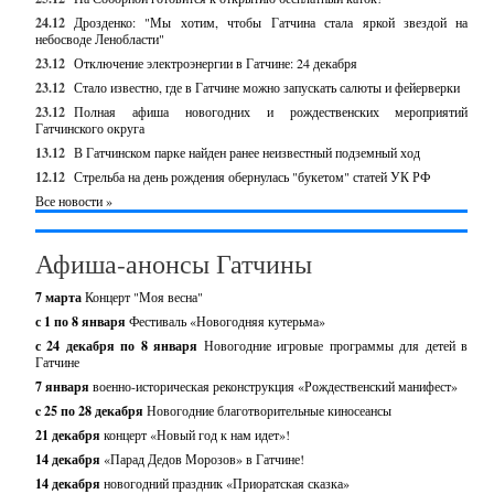
24.12
Дрозденко: "Мы хотим, чтобы Гатчина стала яркой звездой на
небосводе Ленобласти"
23.12
Отключение электроэнергии в Гатчине: 24 декабря
23.12
Стало известно, где в Гатчине можно запускать салюты и фейерверки
23.12
Полная афиша новогодних и рождественских мероприятий
Гатчинского округа
13.12
В Гатчинском парке найден ранее неизвестный подземный ход
12.12
Стрельба на день рождения обернулась "букетом" статей УК РФ
Все новости »
Афиша-анонсы Гатчины
7 марта
Концерт "Моя весна"
с 1 по 8 января
Фестиваль «Новогодняя кутерьма»
с 24 декабря по 8 января
Новогодние игровые программы для детей в
Гатчине
7 января
военно-историческая реконструкция «Рождественский манифест»
c 25 по 28 декабря
Новогодние благотворительные киносеансы
21 декабря
концерт «Новый год к нам идет»!
14 декабря
«Парад Дедов Морозов» в Гатчине!
14 декабря
новогодний праздник «Приоратская сказка»