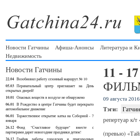
Новости Гатчины
Афиша-Анонсы
Литература и К
Недвижимость
11 - 1
Новости Гатчины
22.04
Возобновил работу сезонный маршрут № 10
ФИЛЬМ
05.03
Перинатальный центр приглашает на День
открытых дверей!
10.01
Опасных веществ в воздухе не обнаружено
09 августа 2016 
06.01
В Рождество в центре Гатчины будет перекрыто
Тэги:
Гатчин
автомобильное движение
06.01
Торжественное открытие катка на Соборной - 7
репертуар к/т
января
26.12
Фонд "Счастливое будущее" вместе с
партнерами дарят новогодние праздники детям!
(превью)
«
Тай
26.12
График работы городских и пригородных