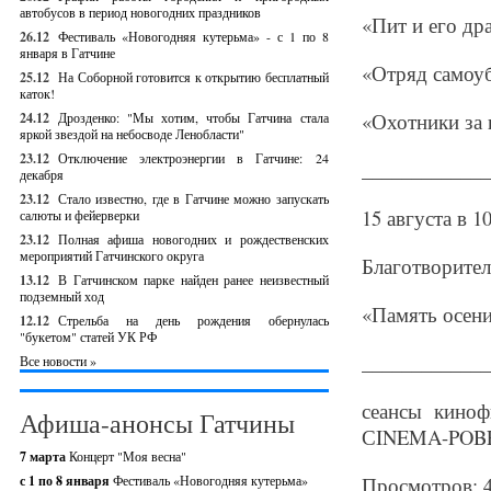
автобусов в период новогодних праздников
«
Пит и его др
26.12
Фестиваль «Новогодняя кутерьма» - с 1 по 8
января в Гатчине
«Отряд самоуб
25.12
На Соборной готовится к открытию бесплатный
каток!
«Охотники за
24.12
Дрозденко: "Мы хотим, чтобы Гатчина стала
яркой звездой на небосводе Ленобласти"
23.12
Отключение электроэнергии в Гатчине: 24
_____________
декабря
23.12
Стало известно, где в Гатчине можно запускать
15 августа в 10
салюты и фейерверки
23.12
Полная афиша новогодних и рождественских
мероприятий Гатчинского округа
Благотворител
13.12
В Гатчинском парке найден ранее неизвестный
подземный ход
«
Память осен
12.12
Стрельба на день рождения обернулась
"букетом" статей УК РФ
_____________
Все новости »
сеансы киноф
Афиша-анонсы Гатчины
СINEMA-POB
7 марта
Концерт "Моя весна"
с 1 по 8 января
Фестиваль «Новогодняя кутерьма»
Просмотров: 