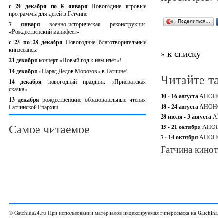
с 24 декабря по 8 января
Новогодние игровые
программы для детей в Гатчине
Поделиться…
7 января
военно-историческая реконструкция
«Рождественский манифест»
c 25 по 28 декабря
Новогодние благотворительные
киносеансы
» к списку
21 декабря
концерт «Новый год к нам идет»!
14 декабря
«Парад Дедов Морозов» в Гатчине!
Читайте т
14 декабря
новогодний праздник «Приоратская
сказка»
10 - 16 августа
АНОНС
13 декабря
рождественские образовательные чтения
18 - 24 августа
АНОНС
Гатчинской Епархии
28 июля - 3 августа
А
Самое читаемое
15 - 21 октября
АНОН
7 - 14 октября
АНОНС
Гатчина кинот
© Gatchina24.ru При использовании материалов индексируемая гиперссылка на
Gatchina