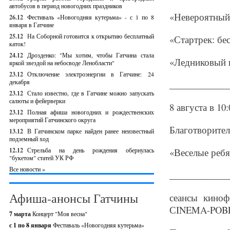
автобусов в период новогодних праздников
«Невероятный 
26.12
Фестиваль «Новогодняя кутерьма» - с 1 по 8
января в Гатчине
25.12
На Соборной готовится к открытию бесплатный
«Стартрек: бе
каток!
24.12
Дрозденко: "Мы хотим, чтобы Гатчина стала
«Ледниковый 
яркой звездой на небосводе Ленобласти"
23.12
Отключение электроэнергии в Гатчине: 24
декабря
_____________
23.12
Стало известно, где в Гатчине можно запускать
салюты и фейерверки
8 августа в 10:
23.12
Полная афиша новогодних и рождественских
мероприятий Гатчинского округа
Благотворител
13.12
В Гатчинском парке найден ранее неизвестный
подземный ход
12.12
Стрельба на день рождения обернулась
«Веселые ребя
"букетом" статей УК РФ
Все новости »
_____________
Афиша-анонсы Гатчины
сеансы киноф
СINEMA-POB
7 марта
Концерт "Моя весна"
с 1 по 8 января
Фестиваль «Новогодняя кутерьма»