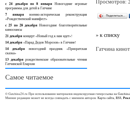
Просмотров: 
с 24 декабря по 8 января
Новогодние игровые
программы для детей в Гатчине
7 января
военно-историческая реконструкция
Поделиться…
«Рождественский манифест»
c 25 по 28 декабря
Новогодние благотворительные
киносеансы
» к списку
21 декабря
концерт «Новый год к нам идет»!
14 декабря
«Парад Дедов Морозов» в Гатчине!
Гатчина кинот
14 декабря
новогодний праздник «Приоратская
сказка»
13 декабря
рождественские образовательные чтения
Гатчинской Епархии
Самое читаемое
© Gatchina24.ru При использовании материалов индексируемая гиперссылка на
Gatchina
Мнение редакции может не всегда совпадать с мнением авторов.
Карта сайта
,
RSS
,
Рек