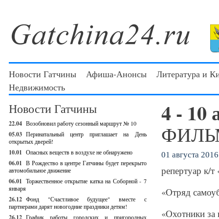
Новости Гатчины
Афиша-Анонсы
Литература и К
Недвижимость
4 - 10
Новости Гатчины
22.04
Возобновил работу сезонный маршрут № 10
ФИЛЬМ
05.03
Перинатальный центр приглашает на День
открытых дверей!
10.01
Опасных веществ в воздухе не обнаружено
01 августа 2016 
06.01
В Рождество в центре Гатчины будет перекрыто
репертуар к/т
автомобильное движение
06.01
Торжественное открытие катка на Соборной - 7
января
«Отряд самоуб
26.12
Фонд "Счастливое будущее" вместе с
партнерами дарят новогодние праздники детям!
«Охотники за
26.12
График работы городских и пригородных