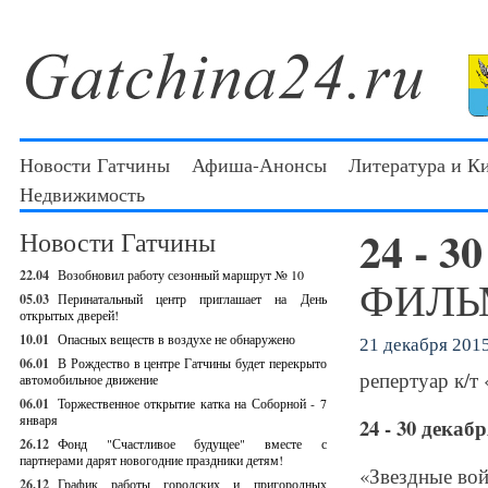
Новости Гатчины
Афиша-Анонсы
Литература и К
Недвижимость
24 - 3
Новости Гатчины
22.04
Возобновил работу сезонный маршрут № 10
ФИЛЬМ
05.03
Перинатальный центр приглашает на День
открытых дверей!
10.01
Опасных веществ в воздухе не обнаружено
21 декабря 2015
06.01
В Рождество в центре Гатчины будет перекрыто
репертуар к/т
автомобильное движение
06.01
Торжественное открытие катка на Соборной - 7
января
24 - 30 декаб
26.12
Фонд "Счастливое будущее" вместе с
партнерами дарят новогодние праздники детям!
«Звездные вой
26.12
График работы городских и пригородных