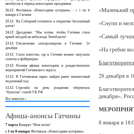
автобусов в период новогодних праздников
«Маленький пр
26.12
Фестиваль «Новогодняя кутерьма» - с 1 по 8
января в Гатчине
25.12
На Соборной готовится к открытию бесплатный
«Снупи и мело
каток!
24.12
Дрозденко: "Мы хотим, чтобы Гатчина стала
«Самый лучши
яркой звездой на небосводе Ленобласти"
23.12
Отключение электроэнергии в Гатчине: 24
декабря
«На гребне во
23.12
Стало известно, где в Гатчине можно запускать
салюты и фейерверки
Благотворител
23.12
Полная афиша новогодних и рождественских
мероприятий Гатчинского округа
28 декабря в 1
13.12
В Гатчинском парке найден ранее неизвестный
подземный ход
12.12
Стрельба на день рождения обернулась
Благотворите
"букетом" статей УК РФ
декабря», Росс
Все новости »
МЕРОПРИЯТ
Афиша-анонсы Гатчины
8 января в 18:
7 марта
Концерт "Моя весна"
с 1 по 8 января
Фестиваль «Новогодняя кутерьма»