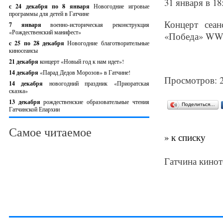
31 января в 1
с 24 декабря по 8 января
Новогодние игровые
программы для детей в Гатчине
Концерт сеа
7 января
военно-историческая реконструкция
«Рождественский манифест»
«Победа» W
c 25 по 28 декабря
Новогодние благотворительные
киносеансы
21 декабря
концерт «Новый год к нам идет»!
14 декабря
«Парад Дедов Морозов» в Гатчине!
Просмотров: 
14 декабря
новогодний праздник «Приоратская
сказка»
13 декабря
рождественские образовательные чтения
Поделиться…
Гатчинской Епархии
Самое читаемое
» к списку
Гатчина кинот