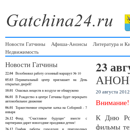
Новости Гатчины
Афиша-Анонсы
Литература и К
Недвижимость
23 авг
Новости Гатчины
22.04
Возобновил работу сезонный маршрут № 10
АНОНС
05.03
Перинатальный центр приглашает на День
открытых дверей!
10.01
Опасных веществ в воздухе не обнаружено
20 августа 2012 
06.01
В Рождество в центре Гатчины будет перекрыто
Внимание!
автомобильное движение
06.01
Торжественное открытие катка на Соборной - 7
января
К Дню Ро
26.12
Фонд "Счастливое будущее" вместе с
партнерами дарят новогодние праздники детям!
фильмы те
26.12
График работы городских и пригородных