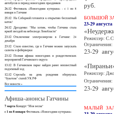
автобусов в период новогодних праздников
руб.
26.12
Фестиваль «Новогодняя кутерьма» - с 1 по 8
января в Гатчине
БОЛЬШОЙ З
25.12
На Соборной готовится к открытию бесплатный
каток!
23-29 августа
24.12
Дрозденко: "Мы хотим, чтобы Гатчина стала
«Неудерж
яркой звездой на небосводе Ленобласти"
23.12
Отключение электроэнергии в Гатчине: 24
Режиссер: С.С
декабря
Ограничения:
23.12
Стало известно, где в Гатчине можно запускать
23-29 авгус
салюты и фейерверки
23.12
Полная афиша новогодних и рождественских
мероприятий Гатчинского округа
«Пираньи
13.12
В Гатчинском парке найден ранее неизвестный
подземный ход
Режиссер: Дж
12.12
Стрельба на день рождения обернулась
"букетом" статей УК РФ
Ограничения: 
Все новости »
23-29 авгус
Афиша-анонсы Гатчины
7 марта
Концерт "Моя весна"
МАЛЫЙ ЗА
с 1 по 8 января
Фестиваль «Новогодняя кутерьма»
23-29 августа