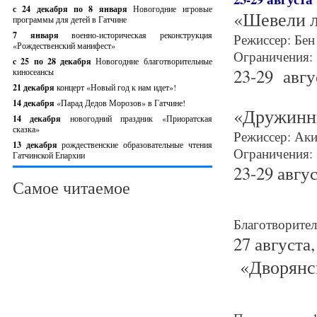
с 24 декабря по 8 января
Новогодние игровые
«Шевели л
программы для детей в Гатчине
7 января
военно-историческая реконструкция
Режиссер: Бен
«Рождественский манифест»
Ограничения: 
c 25 по 28 декабря
Новогодние благотворительные
23-29 авгу
киносеансы
21 декабря
концерт «Новый год к нам идет»!
14 декабря
«Парад Дедов Морозов» в Гатчине!
«Дружинн
14 декабря
новогодний праздник «Приоратская
сказка»
Режиссер: Ак
13 декабря
рождественские образовательные чтения
Ограничения: 
Гатчинской Епархии
23-29 авгус
Самое читаемое
Благотворител
27 августа
«Дворянск