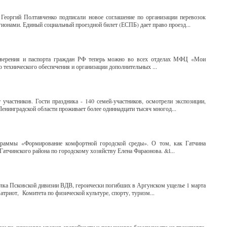
 Георгий Полтавченко подписали новое соглашение по организации перевозок
ионами. Единый социальный проездной билет (ЕСПБ) дает право проезд...
товерения и паспорта граждан РФ теперь можно во всех отделах МФЦ «Мои
 технического обеспечения и организации дополнительных ...
участников. Гости праздника - 140 семей-участников, осмотрели экспозиции,
Ленинградской области проживает более одиннадцати тысяч многод...
граммы «Формирование комфортной городской среды». О том, как Гатчина
Гатчинского района по городскому хозяйству Елена Фараонова. &l...
олка Псковской дивизии ВДВ, героически погибших в Аргунском ущелье 1 марта
триот, Комитета по физической культуре, спорту, туризм...