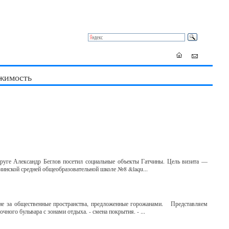
жимость
руге Александр Беглов посетил социальные объекты Гатчины. Цель визита —
чинской средней общеобразовательной школе №8 &laqu...
ание за общественные пространства, предложенные горожанами. Представляем
чного бульвара с зонами отдыха. - смена покрытия. - ...