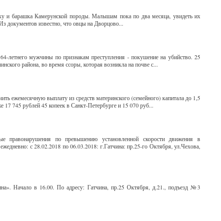
ку и барашка Камерунской породы. Малышам пока по два месяца, увидеть их
з документов известно, что овцы на Дворцово...
64-летнего мужчины по признакам преступления - покушение на убийство. 25
нского района, во время ссоры, которая возникла на почве с...
ить ежемесячную выплату из средств материнского (семейного) капитала до 1,5
е 17 745 рублей 45 копеек в Санкт-Петербурге и 15 070 руб...
ые правонарушения по превышению установленной скорости движения в
жедневно: с 28.02.2018 по 06.03.2018: г.Гатчина: пр.25-го Октября, ул.Чехова,
на». Начало в 16.00. По адресу: Гатчина, пр.25 Октября, д.21., подъезд №3