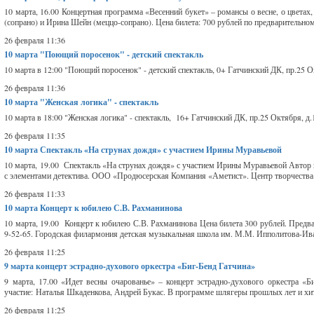
10 марта, 16.00 Концертная программа «Весенний букет» – романсы о весне, о цвета
(сопрано) и Ирина Шейн (меццо-сопрано). Цена билета: 700 рублей по предварительном
26 февраля 11:36
10 марта
"Поющий поросенок" - детский спектакль
10 марта в 12:00 "Поющий поросенок" - детский спектакль, 0+ Гатчинский ДК, пр.25 О
26 февраля 11:36
10 марта
"Женская логика" - спектакль
10 марта в 18:00 "Женская логика" - спектакль, 16+ Гатчинский ДК, пр.25 Октября, д.
26 февраля 11:35
10 марта
Спектакль «На струнах дождя» с участием Ирины Муравьевой
10 марта, 19.00 Спектакль «На струнах дождя» с участием Ирины Муравьевой Автор 
с элементами детектива. ООО «Продюсерская Компания «Аметист». Центр творчества
26 февраля 11:33
10 марта
Концерт к юбилею С.В. Рахманинова
10 марта, 19.00 Концерт к юбилею С.В. Рахманинова Цена билета 300 рублей. Предвар
9-52-65. Городская филармония детская музыкальная школа им. М.М. Ипполитова-Ива
26 февраля 11:25
9 марта
концерт эстрадно-духового оркестра «Биг-Бенд Гатчина»
9 марта, 17.00 «Идет весны очарованье» – концерт эстрадно-духового оркестра «
участие: Наталья Шкаденкова, Андрей Букас. В программе шлягеры прошлых лет и хит
26 февраля 11:25