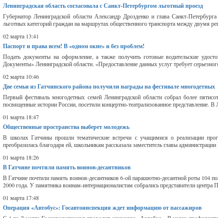
Ленинградская область согласовала с Санкт-Петербургом льготный проезд
Губернатор Ленинградской области Александр Дрозденко и глава Санкт-Петербурга
льготных категорий граждан на маршрутах общественного транспорта между двумя рег
02 марта 13:41
Паспорт и права всем! В «одном окне» и без проблем!
Подать документы на оформление, а также получить готовые водительские удос
Документы» Ленинградской области. «Предоставление данных услуг требует серьезного
02 марта 10:46
Две семьи из Гатчинского района получили награды на фестивале многодетных
Первый фестиваль многодетных семей Ленинградской области собрал более пятисот 
посвященные истории России, посетили концертно-театрализованное представление. В 
01 марта 18:47
Общественные пространства выберет молодежь
В школах Гатчины прошли тематические встречи с учащимися о реализации про
преобразилась благодаря ей, школьникам рассказала заместитель главы администрации 
01 марта 18:26
В Гатчине почтили память воинов-десантников
В Гатчине почтили память воинов-десантников 6-ой парашютно-десантной роты 104 п
2000 года. У памятника воинам-интернационалистам собрались представители центра Па
01 марта 17:48
Операция «Автобус»: Госавтоинспекция ждет информацию от пассажиров