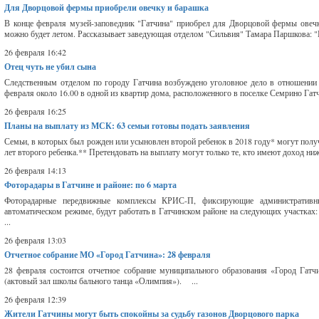
Для Дворцовой фермы приобрели овечку и барашка
В конце февраля музей-заповедник "Гатчина" приобрел для Дворцовой фермы овеч
можно будет летом. Рассказывает заведующая отделом "Сильвия" Тамара Паршкова: "И
26 февраля 16:42
Отец чуть не убил сына
Следственным отделом по городу Гатчина возбуждено уголовное дело в отношении 
февраля около 16.00 в одной из квартир дома, расположенного в поселке Семрино Гатчи
26 февраля 16:25
Планы на выплату из МСК: 63 семьи готовы подать заявления
Семьи, в которых был рожден или усыновлен второй ребенок в 2018 году* могут получ
лет второго ребенка.** Претендовать на выплату могут только те, кто имеют доход ниж
26 февраля 14:13
Фоторадары в Гатчине и районе: по 6 марта
Фоторадарные передвижные комплексы КРИС-П, фиксирующие административн
автоматическом режиме, будут работать в Гатчинском районе на следующих участках: е
...
26 февраля 13:03
Отчетное собрание МО «Город Гатчина»: 28 февраля
28 февраля состоится отчетное собрание муниципального образования «Город Гатчи
(актовый зал школы бального танца «Олимпия»). ...
26 февраля 12:39
Жители Гатчины могут быть спокойны за судьбу газонов Дворцового парка