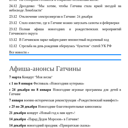
24.12
Дрозденко: "Мы хотим, чтобы Гатчина стала яркой звездой на
небосводе Ленобласти"
23.12
Отключение электроэнергии в Гатчине: 24 декабря
23.12
Стало известно, где в Гатчине можно запускать салюты и фейерверки
23.12
Полная афиша новогодних и рождественских мероприятий
Гатчинского округа
13.12
В Гатчинском парке найден ранее неизвестный подземный ход
12.12
Стрельба на день рождения обернулась "букетом" статей УК РФ
Все новости »
Афиша-анонсы Гатчины
7 марта
Концерт "Моя весна"
с 1 по 8 января
Фестиваль «Новогодняя кутерьма»
с 24 декабря по 8 января
Новогодние игровые программы для детей в
Гатчине
7 января
военно-историческая реконструкция «Рождественский манифест»
c 25 по 28 декабря
Новогодние благотворительные киносеансы
21 декабря
концерт «Новый год к нам идет»!
14 декабря
«Парад Дедов Морозов» в Гатчине!
14 декабря
новогодний праздник «Приоратская сказка»