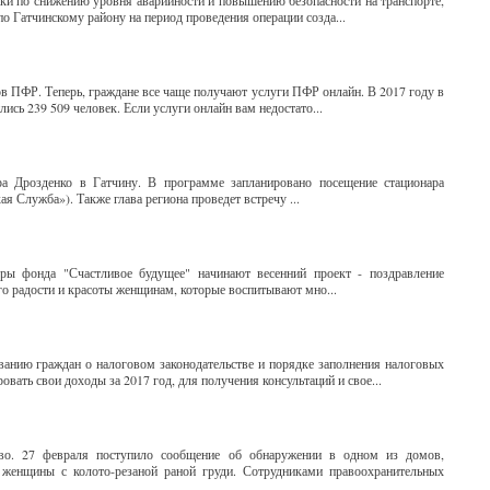
ки по снижению уровня аварийности и повышению безопасности на транспорте,
атчинскому району на период проведения операции созда...
в ПФР. Теперь, граждане все чаще получают услуги ПФР онлайн. В 2017 году в
сь 239 509 человек. Если услуги онлайн вам недостато...
ра Дрозденко в Гатчину. В программе запланировано посещение стационара
Служба»). Также глава региона проведет встречу ...
ры фонда "Счастливое будущее" начинают весенний проект - поздравление
го радости и красоты женщинам, которые воспитывают мно...
ванию граждан о налоговом законодательстве и порядке заполнения налоговых
вать свои доходы за 2017 год, для получения консультаций и свое...
тво. 27 февраля поступило сообщение об обнаружении в одном из домов,
 женщины с колото-резаной раной груди. Сотрудниками правоохранительных