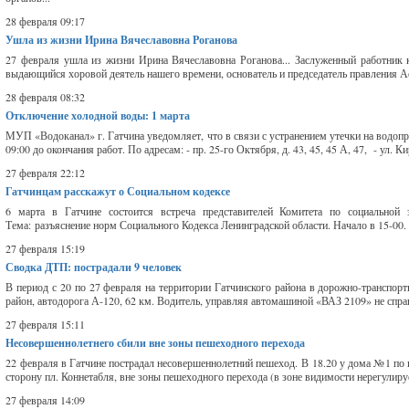
28 февраля 09:17
Ушла из жизни Ирина Вячеславовна Роганова
27 февраля ушла из жизни Ирина Вячеславовна Роганова... Заслуженный работник
выдающийся хоровой деятель нашего времени, основатель и председатель правления А
28 февраля 08:32
Отключение холодной воды: 1 марта
МУП «Водоканал» г. Гатчина уведомляет, что в связи с устранением утечки на водопр
09:00 до окончания работ. По адресам: - пр. 25-го Октября, д. 43, 45, 45 А, 47, - ул. Кирг
27 февраля 22:12
Гатчинцам расскажут о Социальном кодексе
6 марта в Гатчине состоится встреча представителей Комитета по социальной 
Тема: разъяснение норм Социального Кодекса Ленинградской области. Начало в 15-00. 
27 февраля 15:19
Сводка ДТП: пострадали 9 человек
В период с 20 по 27 февраля на территории Гатчинского района в дорожно-транспорт
район, автодорога А-120, 62 км. Водитель, управляя автомашиной «ВАЗ 2109» не справ
27 февраля 15:11
Несовершеннолетнего сбили вне зоны пешеходного перехода
22 февраля в Гатчине пострадал несовершеннолетний пешеход. В 18.20 у дома №1 по 
сторону пл. Коннетабля, вне зоны пешеходного перехода (в зоне видимости нерегулиру
27 февраля 14:09