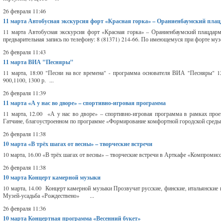
26 февраля 11:46
11 марта
Автобусная экскурсия форт «Красная горка» – Ораниенбаумский пла
11 марта Автобусная экскурсия форт «Красная горка» – Ораниенбаумский плацдарм
предварительная запись по телефону: 8 (81371) 214-66. По имеющемуся при форте муз
26 февраля 11:43
11 марта
ВИА "Песняры"
11 марта, 18:00 "Песни на все времена" - программа основателя ВИА "Песняры" 1
900,1100, 1300 р. ...
26 февраля 11:39
11 марта
«А у нас во дворе» – спортивно-игровая программа
11 марта, 12.00 «А у нас во дворе» – спортивно-игровая программа в рамках про
Гатчине, благоустроенном по программе «Формирование комфортной городской среды»
26 февраля 11:38
10 марта
«В трёх шагах от весны» – творческие встречи
10 марта, 16.00 «В трёх шагах от весны» – творческие встречи в Арткафе «Компроми
26 февраля 11:38
10 марта
Концерт камерной музыки
10 марта, 14.00 Концерт камерной музыки Прозвучат русские, финские, итальянские 
Музей-усадьба «Рождествено» ...
26 февраля 11:36
10 марта
Концертная программа «Весенний букет»