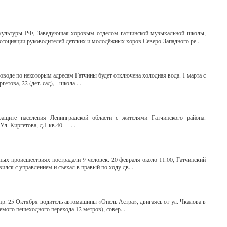
 культуры РФ, Заведующая хоровым отделом гатчинской музыкальной школы,
ссоциации руководителей детских и молодёжных хоров Северо-Западного ре...
оводе по некоторым адресам Гатчины будет отключена холодная вода. 1 марта с
етова, 22 (дет. сад), - школа ...
защите населения Ленинградской области с жителями Гатчинского района.
Ул. Киргетова, д.1 кв.40. ...
ных происшествиях пострадали 9 человек. 20 февраля около 11.00, Гатчинский
ился с управлением и съехал в правый по ходу дв...
пр. 25 Октября водитель автомашины «Опель Астра», двигаясь от ул. Чкалова в
емого пешеходного перехода 12 метров), совер...