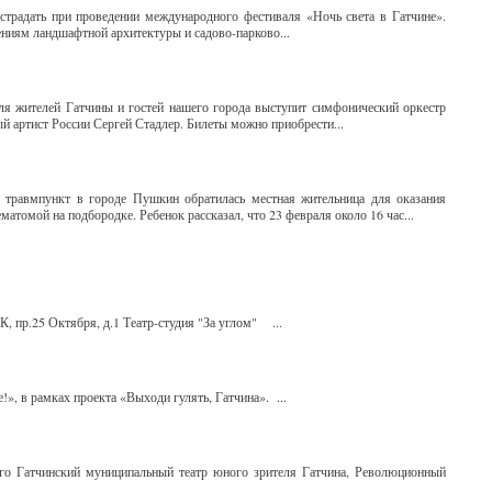
страдать при проведении международного фестиваля «Ночь света в Гатчине».
ениям ландшафтной архитектуры и садово-парково...
Для жителей Гатчины и гостей нашего города выступит симфонический оркестр
й артист России Сергей Стадлер. Билеты можно приобрести...
 травмпункт в городе Пушкин обратилась местная жительница для оказания
матомой на подбородке. Ребенок рассказал, что 23 февраля около 16 час...
К, пр.25 Октября, д.1 Театр-студия "За углом" ...
!», в рамках проекта «Выходи гулять, Гатчина». ...
ого Гатчинский муниципальный театр юного зрителя Гатчина, Революционный