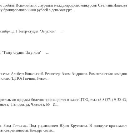
х, о любви. Исполнители: Лауреаты международных конкурсов Светлана Иванова
у бронированию и 800 рублей в день концерт...
ктября, д.1 Театр-студия "За углом" ...
1 "Театр-студия "За углом" ...
пьесы: Альберт Ковальский. Режиссер: Аким Андросов. Романтическая комедия
 юных (ЦТЮ) Гатчина, Револ...
ительная продажа билетов производится в кассе ЦТЮ, тел.: (8-81371) 9-52-43,
нова: Гатчина, ул. Чкалова, 66 &n...
Биг-Бенд Гатчина». Под управлением Юрия Крутелева. В концерте принимают
ы современности. Концерт состо...