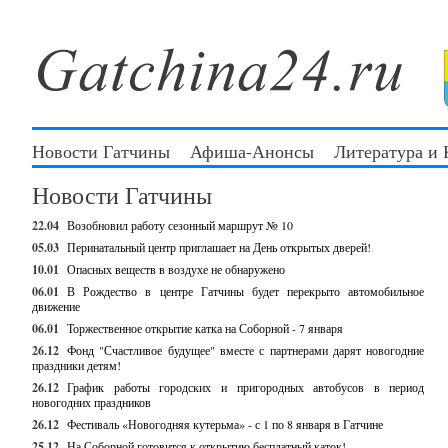
Новости Гатчины
Афиша-Анонсы
Литература и
Новости Гатчины
22.04
Возобновил работу сезонный маршрут № 10
05.03
Перинатальный центр приглашает на День открытых дверей!
10.01
Опасных веществ в воздухе не обнаружено
06.01
В Рождество в центре Гатчины будет перекрыто автомобильное
движение
06.01
Торжественное открытие катка на Соборной - 7 января
26.12
Фонд "Счастливое будущее" вместе с партнерами дарят новогодние
праздники детям!
26.12
График работы городских и пригородных автобусов в период
новогодних праздников
26.12
Фестиваль «Новогодняя кутерьма» - с 1 по 8 января в Гатчине
25.12
На Соборной готовится к открытию бесплатный каток!