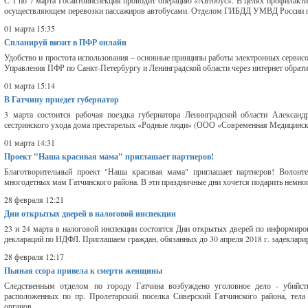
С 1 по 7 марта Госавтоинспекция проводит операцию «Автобус». В целях профилакти
осуществляющем перевозки пассажиров автобусами. Отделом ГИБДД УМВД России по Г
01 марта 15:35
Спланируй визит в ПФР онлайн
Удобство и простота использования – основные принципы работы электронных сервисо
Управления ПФР по Санкт-Петербургу и Ленинградской области через интернет обратили
01 марта 15:14
В Гатчину приедет губернатор
3 марта состоится рабочая поездка губернатора Ленинградской области Александ
сестринского ухода дома престарелых «Родные люди» (ООО «Современная Медицинская 
01 марта 14:31
Проект "Наша красивая мама" приглашает партнеров!
Благотворительный проект "Наша красивая мама" приглашает партнеров! Волонте
многодетных мам Гатчинского района. В эти праздничные дни хочется подарить немно
28 февраля 12:21
Дни открытых дверей в налоговой инспекции
23 и 24 марта в налоговой инспекции состоятся Дни открытых дверей по информиро
деклараций по НДФЛ. Приглашаем граждан, обязанных до 30 апреля 2018 г. задеклариро
28 февраля 12:17
Пьяная ссора привела к смерти женщины
Следственным отделом по городу Гатчина возбуждено уголовное дело - убийс
расположенных по пр. Пролетарский поселка Сиверский Гатчинского района, тела
органов...