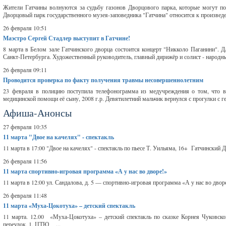
Жители Гатчины волнуются за судьбу газонов Дворцового парка, которые могут по
Дворцовый парк государственного музея-заповедника "Гатчина" относится к произвед
26 февраля 10:51
Маэстро Сергей Стадлер выступит в Гатчине!
8 марта в Белом зале Гатчинского дворца состоится концерт "Никколо Паганини". 
Санкт-Петербурга. Художественный руководитель, главный дирижёр и солист - народны
26 февраля 09:11
Проводится проверка по факту получения травмы несовершеннолетним
23 февраля в полицию поступила телефонограмма из медучреждения о том, что в
медицинской помощи её сыну, 2008 г.р. Девятилетний мальчик вернулся с прогулки с ге
Афиша-Анонсы
27 февраля 10:35
11 марта
"Двое на качелях" - спектакль
11 марта в 17:00 "Двое на качелях" - спектакль по пьесе Т. Уильяма, 16+ Гатчинский Д
26 февраля 11:56
11 марта
спортивно-игровая программа «А у нас во дворе!»
11 марта в 12:00 ул. Сандалова, д. 5 — спортивно-игровая программа «А у нас во дворе
26 февраля 11:48
11 марта
«Муха-Цокотуха» – детский спектакль
11 марта. 12.00 «Муха-Цокотуха» – детский спектакль по сказке Корнея Чуковск
переулок, 1, ЦТЮ ...