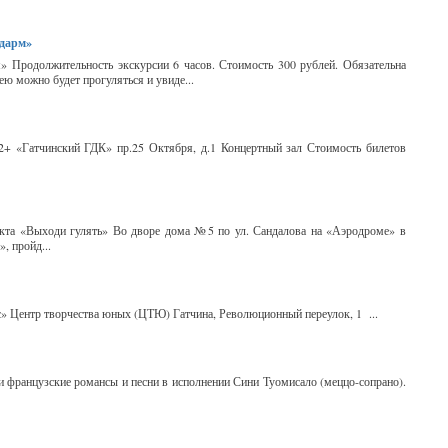
цдарм»
» Продолжительность экскурсии 6 часов. Стоимость 300 рублей. Обязательна
ею можно будет прогуляться и увиде...
2+ «Гатчинский ГДК» пр.25 Октября, д.1 Концертный зал Стоимость билетов
екта «Выходи гулять» Во дворе дома №5 по ул. Сандалова на «Аэродроме» в
, пройд...
сс» Центр творчества юных (ЦТЮ) Гатчина, Революционный переулок, 1 ...
и французские романсы и песни в исполнении Сини Туомисало (меццо-сопрано).