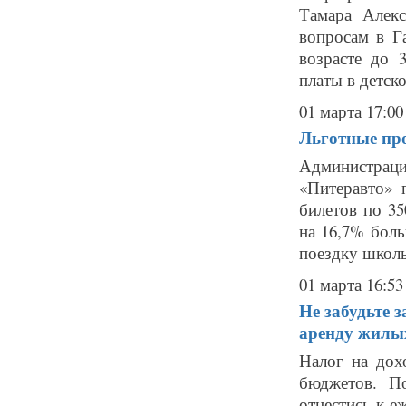
Тамара Алек
вопросам в Г
возрасте до 
платы в детско
01 марта 17:00
Льготные про
Администраци
«Питеравто» 
билетов по 35
на 16,7% боль
поездку школь
01 марта 16:53
Не забудьте з
аренду жилы
Налог на дох
бюджетов. По
отнестись к е