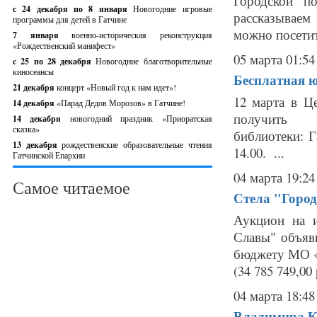
Городской п
с 24 декабря по 8 января
Новогодние игровые
рассказываем
программы для детей в Гатчине
можно посетит
7 января
военно-историческая реконструкция
«Рождественский манифест»
05 марта 01:54
c 25 по 28 декабря
Новогодние благотворительные
киносеансы
Бесплатная ю
21 декабря
концерт «Новый год к нам идет»!
12 марта в Ц
14 декабря
«Парад Дедов Морозов» в Гатчине!
получить 
14 декабря
новогодний праздник «Приоратская
сказка»
библиотеки: Га
13 декабря
рождественские образовательные чтения
14.00. ...
Гатчинской Епархии
04 марта 19:24
Самое читаемое
Стела "Город
Аукцион на и
Славы" объяв
бюджету МО «
(34 785 749,0
04 марта 18:48
Владимира Кл