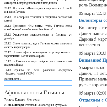
автобусов в период новогодних праздников
роль Всемирно
26.12
Фестиваль «Новогодняя кутерьма» - с 1 по 8
января в Гатчине
05 марта 22:13
25.12
На Соборной готовится к открытию бесплатный
Волонтеры со
каток!
24.12
Дрозденко: "Мы хотим, чтобы Гатчина стала
Волонтеры г
яркой звездой на небосводе Ленобласти"
Данил нашелс
23.12
Отключение электроэнергии в Гатчине: 24
Дарина 5 март
декабря
23.12
Стало известно, где в Гатчине можно запускать
неизвестно. ..
салюты и фейерверки
05 марта 20:33
23.12
Полная афиша новогодних и рождественских
мероприятий Гатчинского округа
Внимание! П
13.12
В Гатчинском парке найден ранее неизвестный
подземный ход
5 марта около
12.12
Стрельба на день рождения обернулась
Данил, 11 ле
"букетом" статей УК РФ
Приметы мальч
Все новости »
русые короткие
Афиша-анонсы Гатчины
05 марта 02:08
Отдыхаем с Ga
7 марта
Концерт "Моя весна"
с 1 по 8 января
Фестиваль «Новогодняя кутерьма»