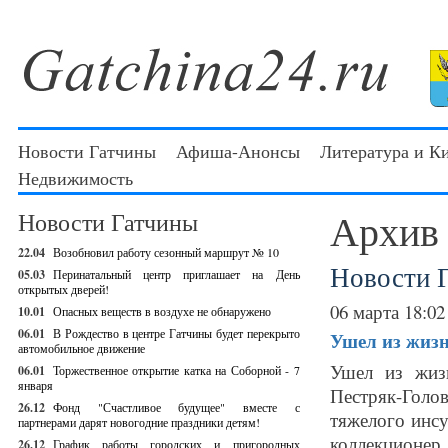
Новости Гатчины
Афиша-Анонсы
Литература и К
Недвижимость
Архив
Новости Гатчины
22.04
Возобновил работу сезонный маршрут № 10
Новости 
05.03
Перинатальный центр приглашает на День
открытых дверей!
06 марта 18:02
10.01
Опасных веществ в воздухе не обнаружено
06.01
В Рождество в центре Гатчины будет перекрыто
Ушел из жизн
автомобильное движение
Ушел из жиз
06.01
Торжественное открытие катка на Соборной - 7
января
Пестряк-Голо
26.12
Фонд "Счастливое будущее" вместе с
тяжелого инсу
партнерами дарят новогодние праздники детям!
коллекционер
26.12
График работы городских и пригородных