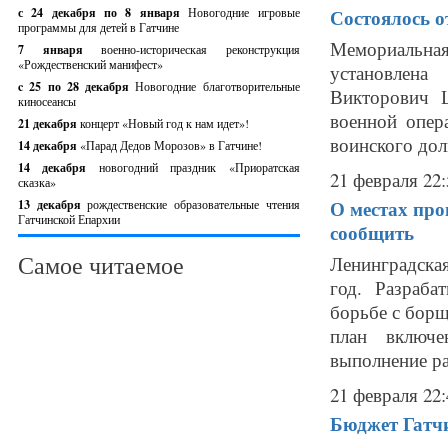
с 24 декабря по 8 января
Новогодние игровые
Состоялось 
программы для детей в Гатчине
Мемориальна
7 января
военно-историческая реконструкция
«Рождественский манифест»
установлена
c 25 по 28 декабря
Новогодние благотворительные
Викторович Ш
киносеансы
военной опер
21 декабря
концерт «Новый год к нам идет»!
воинского долг
14 декабря
«Парад Дедов Морозов» в Гатчине!
14 декабря
новогодний праздник «Приоратская
21 февраля 22:
сказка»
О местах про
13 декабря
рождественские образовательные чтения
Гатчинской Епархии
сообщить
Самое читаемое
Ленинградска
год. Разраба
борьбе с бор
план включе
выполнение ра
21 февраля 22:
Бюджет Гатчи