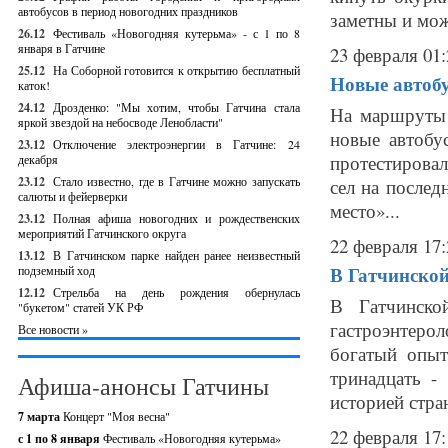
автобусов в период новогодних праздников
заметны и мож
26.12
Фестиваль «Новогодняя кутерьма» - с 1 по 8
января в Гатчине
23 февраля 01:
25.12
На Соборной готовится к открытию бесплатный
Новые автоб
каток!
24.12
Дрозденко: "Мы хотим, чтобы Гатчина стала
На маршруты 
яркой звездой на небосводе Ленобласти"
новые автобу
23.12
Отключение электроэнергии в Гатчине: 24
протестировал
декабря
23.12
Стало известно, где в Гатчине можно запускать
сел на послед
салюты и фейерверки
место»...
23.12
Полная афиша новогодних и рождественских
мероприятий Гатчинского округа
22 февраля 17:
13.12
В Гатчинском парке найден ранее неизвестный
В Гатчинской
подземный ход
12.12
Стрельба на день рождения обернулась
В Гатчинско
"букетом" статей УК РФ
гастроэнтеро
Все новости »
богатый опыт
тринадцать -
Афиша-анонсы Гатчины
историей стран
7 марта
Концерт "Моя весна"
22 февраля 17:
с 1 по 8 января
Фестиваль «Новогодняя кутерьма»