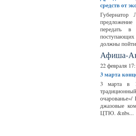
средств от э
Губернатор 
предложение
передать в 
поступающих 
должны пойти 
Афиша-А
22 февраля 17:
3 марта
конц
3 марта в 1
традиционны
очарованье»/
джазовые ко
ЦТЮ. &nbs...