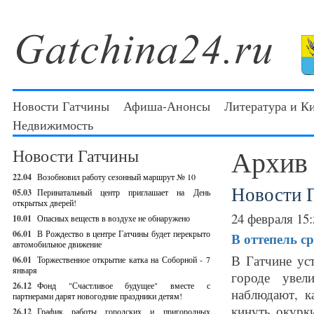
Новости Гатчины
Афиша-Анонсы
Литература и К
Недвижимость
Архив
Новости Гатчины
22.04
Возобновил работу сезонный маршрут № 10
Новости 
05.03
Перинатальный центр приглашает на День
открытых дверей!
24 февраля 15:
10.01
Опасных веществ в воздухе не обнаружено
06.01
В Рождество в центре Гатчины будет перекрыто
В оттепель с
автомобильное движение
В Гатчине ус
06.01
Торжественное открытие катка на Соборной - 7
января
городе уве
26.12
Фонд "Счастливое будущее" вместе с
наблюдают, к
партнерами дарят новогодние праздники детям!
кинуть окурки
26.12
График работы городских и пригородных