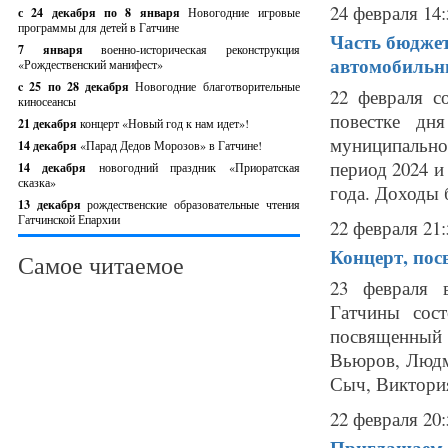
24 февраля 14:
с 24 декабря по 8 января
Новогодние игровые
программы для детей в Гатчине
Часть бюдже
7 января
военно-историческая реконструкция
автомобильн
«Рождественский манифест»
c 25 по 28 декабря
Новогодние благотворительные
22 февраля с
киносеансы
повестке дн
21 декабря
концерт «Новый год к нам идет»!
муниципально
14 декабря
«Парад Дедов Морозов» в Гатчине!
период 2024 и
14 декабря
новогодний праздник «Приоратская
сказка»
года. Доходы 
13 декабря
рождественские образовательные чтения
Гатчинской Епархии
22 февраля 21:
Концерт, пос
Самое читаемое
23 февраля 
Гатчины сост
посвященный
Вьюров, Людм
Сыч, Виктория
22 февраля 20:
Приглашаем 