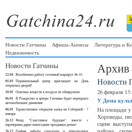
Новости Гатчины
Афиша-Анонсы
Литература и К
Недвижимость
Архив
Новости Гатчины
22.04
Возобновил работу сезонный маршрут № 10
Новости 
05.03
Перинатальный центр приглашает на День
открытых дверей!
26 февраля 13:
10.01
Опасных веществ в воздухе не обнаружено
06.01
В Рождество в центре Гатчины будет перекрыто
У Дома куль
автомобильное движение
На площади у
06.01
Торжественное открытие катка на Соборной - 7
января
Хороводы, пес
26.12
Фонд "Счастливое будущее" вместе с
сцене выступ
партнерами дарят новогодние праздники детям!
района, ском
26.12
График работы городских и пригородных