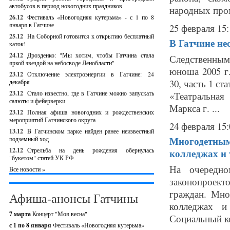
автобусов в период новогодних праздников
народных пром
26.12
Фестиваль «Новогодняя кутерьма» - с 1 по 8
января в Гатчине
25 февраля 15:
25.12
На Соборной готовится к открытию бесплатный
В Гатчине не
каток!
24.12
Дрозденко: "Мы хотим, чтобы Гатчина стала
Следственным
яркой звездой на небосводе Ленобласти"
юноша 2005 г.
23.12
Отключение электроэнергии в Гатчине: 24
30, часть 1 ст
декабря
23.12
Стало известно, где в Гатчине можно запускать
«Театральная
салюты и фейерверки
Маркса г. ...
23.12
Полная афиша новогодних и рождественских
мероприятий Гатчинского округа
24 февраля 15:
13.12
В Гатчинском парке найден ранее неизвестный
Многодетным 
подземный ход
12.12
Стрельба на день рождения обернулась
колледжах и
"букетом" статей УК РФ
На очередно
Все новости »
законопроект
граждан. Мно
Афиша-анонсы Гатчины
колледжах и
7 марта
Концерт "Моя весна"
Социальный ко
с 1 по 8 января
Фестиваль «Новогодняя кутерьма»