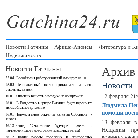
Новости Гатчины
Афиша-Анонсы
Литература и К
Недвижимость
Архив
Новости Гатчины
22.04
Возобновил работу сезонный маршрут № 10
Новости 
05.03
Перинатальный центр приглашает на День
открытых дверей!
12 февраля 21:
10.01
Опасных веществ в воздухе не обнаружено
06.01
В Рождество в центре Гатчины будет перекрыто
Людмила Нещ
автомобильное движение
помощи воен
06.01
Торжественное открытие катка на Соборной - 7
января
13 февраля в
26.12
Фонд "Счастливое будущее" вместе с
Нещадим пр
партнерами дарят новогодние праздники детям!
военнослужащи
26.12
График работы городских и пригородных