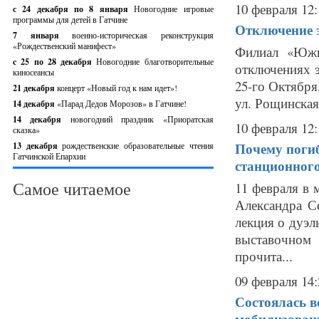
10 февраля 12:
с 24 декабря по 8 января
Новогодние игровые
программы для детей в Гатчине
Отключение э
7 января
военно-историческая реконструкция
«Рождественский манифест»
Филиал «Южн
c 25 по 28 декабря
Новогодние благотворительные
отключениях э
киносеансы
25-го Октября,
21 декабря
концерт «Новый год к нам идет»!
ул. Рощинская, 
14 декабря
«Парад Дедов Морозов» в Гатчине!
14 декабря
новогодний праздник «Приоратская
10 февраля 12:
сказка»
Почему погиб
13 декабря
рождественские образовательные чтения
Гатчинской Епархии
станционного
Самое читаемое
11 февраля в 
Александра С
лекция о дуэл
выставочном
прочита...
09 февраля 14:
Состоялась в
мобилизова