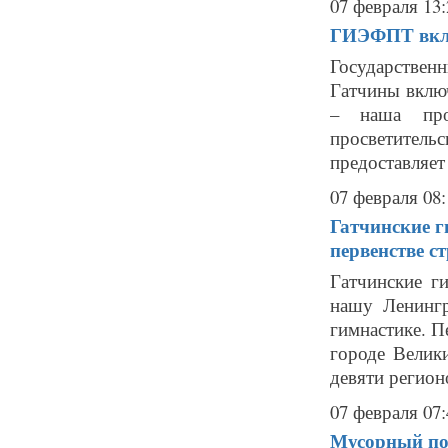
07 февраля 13:
ГИЭФПТ вклю
Государствен
Гатчины вклю
– наша про
просветител
предоставляет
07 февраля 08:
Гатчинские г
первенстве с
Гатчинские г
нашу Ленингр
гимнастике. П
городе Велик
девяти регион
07 февраля 07:
Мусорный пол