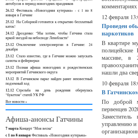
автобусов в период новогодних праздников
комментариях 
26.12
Фестиваль «Новогодняя кутерьма» - с 1 по 8
января в Гатчине
12 февраля 13:
25.12
На Соборной готовится к открытию бесплатный
Проведен обы
каток!
наркотиков
24.12
Дрозденко: "Мы хотим, чтобы Гатчина стала
яркой звездой на небосводе Ленобласти"
В квартире м
23.12
Отключение электроэнергии в Гатчине: 24
полицейские 
декабря
23.12
Стало известно, где в Гатчине можно запускать
массиве, в 
салюты и фейерверки
правоохраните
23.12
Полная афиша новогодних и рождественских
нашли два свер
мероприятий Гатчинского округа
13.12
В Гатчинском парке найден ранее неизвестный
10 февраля 18:
подземный ход
12.12
Стрельба на день рождения обернулась
В Гатчинском
"букетом" статей УК РФ
По доброй м
Все новости »
первенцев 2020
Заместитель
Афиша-анонсы Гатчины
управлению и 
7 марта
Концерт "Моя весна"
организационно
с 1 по 8 января
Фестиваль «Новогодняя кутерьма»