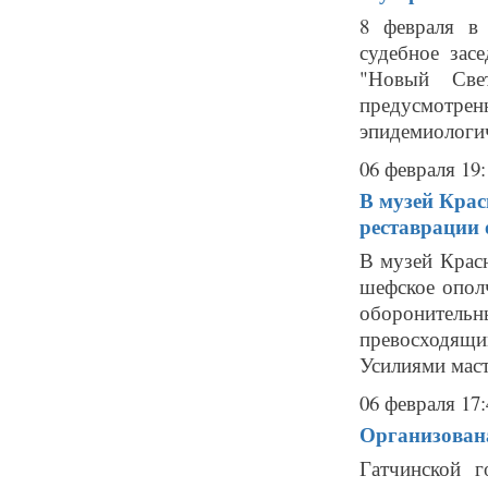
8 февраля в 
судебное зас
"Новый Свет
предусмотре
эпидемиологич
06 февраля 19:
В музей Крас
реставрации 
В музей Красн
шефское ополч
оборонитель
превосходящи
Усилиями маст
06 февраля 17:
Организована
Гатчинской г