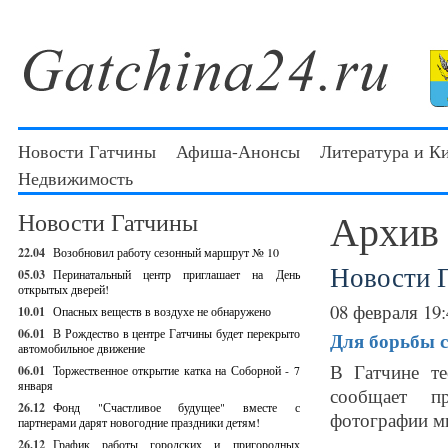
Новости Гатчины
Афиша-Анонсы
Литература и К
Недвижимость
Архив
Новости Гатчины
22.04
Возобновил работу сезонный маршрут № 10
Новости 
05.03
Перинатальный центр приглашает на День
открытых дверей!
08 февраля 19:
10.01
Опасных веществ в воздухе не обнаружено
06.01
В Рождество в центре Гатчины будет перекрыто
Для борьбы с
автомобильное движение
В Гатчине те
06.01
Торжественное открытие катка на Соборной - 7
января
сообщает пр
26.12
Фонд "Счастливое будущее" вместе с
фотографии мы
партнерами дарят новогодние праздники детям!
26.12
График работы городских и пригородных