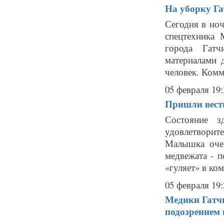
На уборку Га
Сегодня в но
спецтехника 
города Гатч
материалами 
человек. Комм
05 февраля 19:
Пришли вести
Состояние з
удовлетвори
Малышка очен
медвежата - 
«гуляет» в ком
05 февраля 19:
Медики Гатчи
подозрением 