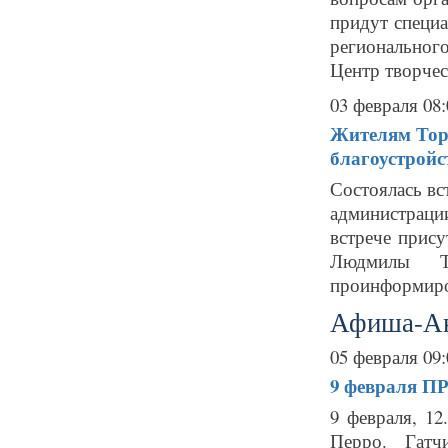
придут специ
регионального
Центр творчест
03 февраля 08:
Жителям Тор
благоустройс
Состоялась вс
администраци
встрече прис
Людмилы Т
проинформиров
Афиша-А
05 февраля 09:
9 февраля
ПР
9 февраля, 1
Перро. Гатч