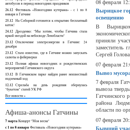
08 февраля 12:
автобусов в период новогодних праздников
Вырицкое гор
26.12
Фестиваль «Новогодняя кутерьма» - с 1 по 8
января в Гатчине
освещению
25.12
На Соборной готовится к открытию бесплатный
каток!
В Вырицком
24.12
Дрозденко: "Мы хотим, чтобы Гатчина стала
экономическо
яркой звездой на небосводе Ленобласти"
приняли учас
23.12
Отключение электроэнергии в Гатчине: 24
заместитель 
декабря
23.12
Стало известно, где в Гатчине можно запускать
Сергей Голова
салюты и фейерверки
07 февраля 21:
23.12
Полная афиша новогодних и рождественских
мероприятий Гатчинского округа
Вывоз мусора
13.12
В Гатчинском парке найден ранее неизвестный
подземный ход
7 февраля Гат
12.12
Стрельба на день рождения обернулась
вывоза тверды
"букетом" статей УК РФ
Гатчинского р
Все новости »
района Людми
области по орг
Афиша-анонсы Гатчины
07 февраля 20:
7 марта
Концерт "Моя весна"
Бывший учас
с 1 по 8 января
Фестиваль «Новогодняя кутерьма»