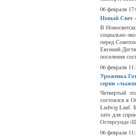
06 февраля 17:
Новый Свет –
В Новосветск
социально-эк
перед Советом
Евгений Дегтя
поселения сост
06 февраля 11:
Уроженка Гат
серии «лыжн
Четвертый эт
состоялся в О
Ludwig Lauf. 
зато для спри
Остерсунде (Ш
06 февраля 11: