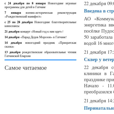
22 декабря 09:
с 24 декабря по 8 января
Новогодние игровые
программы для детей в Гатчине
Введена в ст
7 января
военно-историческая реконструкция
«Рождественский манифест»
АО «Коммуна
c 25 по 28 декабря
Новогодние благотворительные
энергетика в
киносеансы
посёлке Пудо
21 декабря
концерт «Новый год к нам идет»!
50 заработал
14 декабря
«Парад Дедов Морозов» в Гатчине!
водой 16 мног
14 декабря
новогодний праздник «Приоратская
сказка»
21 декабря 17:
13 декабря
рождественские образовательные чтения
Гатчинской Епархии
Сквер у вете
Самое читаемое
22 декабря с
клиники в Га
празднике пр
Начало - 11
преобразился 
21 декабря 14:
Перинатальн