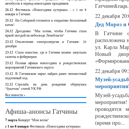
автобусов в период новогодних праздников
Гатчине&raqu.
26.12
Фестиваль «Новогодняя кутерьма» - с 1 по 8
января в Гатчине
22 декабря 20:
25.12
На Соборной готовится к открытию бесплатный
Дед Мороз и
каток!
24.12
Дрозденко: "Мы хотим, чтобы Гатчина стала
В Гатчине с
яркой звездой на небосводе Ленобласти"
расположена 
23.12
Отключение электроэнергии в Гатчине: 24
ул. Карла Марк
декабря
23.12
Стало известно, где в Гатчине можно запускать
Новый двор
салюты и фейерверки
«Формировани
23.12
Полная афиша новогодних и рождественских
мероприятий Гатчинского округа
22 декабря 09:
13.12
В Гатчинском парке найден ранее неизвестный
Музей-усадьб
подземный ход
12.12
Стрельба на день рождения обернулась
мероприятия
"букетом" статей УК РФ
Музей-усадь
Все новости »
мероприятия
проводятся 
Афиша-анонсы Гатчины
рождественск
7 марта
Концерт "Моя весна"
(время про...
с 1 по 8 января
Фестиваль «Новогодняя кутерьма»