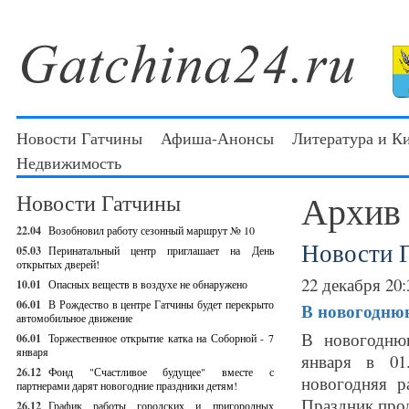
Новости Гатчины
Афиша-Анонсы
Литература и К
Недвижимость
Архив
Новости Гатчины
22.04
Возобновил работу сезонный маршрут № 10
Новости 
05.03
Перинатальный центр приглашает на День
открытых дверей!
22 декабря 20:
10.01
Опасных веществ в воздухе не обнаружено
06.01
В Рождество в центре Гатчины будет перекрыто
В новогодню
автомобильное движение
В новогодню
06.01
Торжественное открытие катка на Соборной - 7
января
января в 01
26.12
Фонд "Счастливое будущее" вместе с
новогодняя р
партнерами дарят новогодние праздники детям!
Праздник про
26.12
График работы городских и пригородных