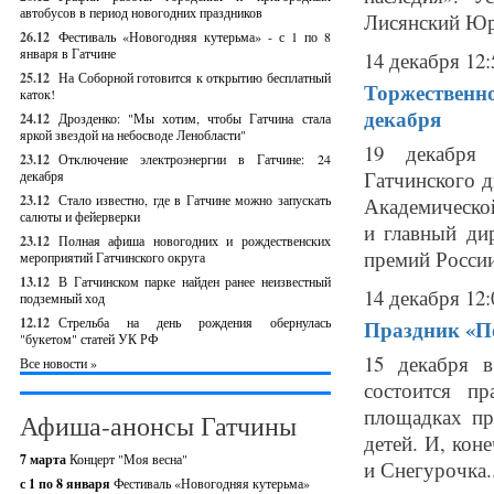
автобусов в период новогодних праздников
Лисянский Юр
26.12
Фестиваль «Новогодняя кутерьма» - с 1 по 8
января в Гатчине
14 декабря 12:
25.12
На Соборной готовится к открытию бесплатный
Торжественно
каток!
декабря
24.12
Дрозденко: "Мы хотим, чтобы Гатчина стала
яркой звездой на небосводе Ленобласти"
19 декабря 
23.12
Отключение электроэнергии в Гатчине: 24
Гатчинского д
декабря
23.12
Стало известно, где в Гатчине можно запускать
Академическо
салюты и фейерверки
и главный ди
23.12
Полная афиша новогодних и рождественских
премий России
мероприятий Гатчинского округа
13.12
В Гатчинском парке найден ранее неизвестный
14 декабря 12:
подземный ход
12.12
Стрельба на день рождения обернулась
Праздник «По
"букетом" статей УК РФ
15 декабря 
Все новости »
состоится п
площадках пр
Афиша-анонсы Гатчины
детей. И, кон
7 марта
Концерт "Моя весна"
и Снегурочка..
с 1 по 8 января
Фестиваль «Новогодняя кутерьма»