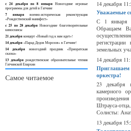
14 декабря 11:
с 24 декабря по 8 января
Новогодние игровые
программы для детей в Гатчине
Уважаемые со
7 января
военно-историческая реконструкция
«Рождественский манифест»
С 1 января 2
c 25 по 28 декабря
Новогодние благотворительные
Обращаем Ва
киносеансы
осуществлени
21 декабря
концерт «Новый год к нам идет»!
регистрации
14 декабря
«Парад Дедов Морозов» в Гатчине!
земельных уча
14 декабря
новогодний праздник «Приоратская
сказка»
14 декабря 11:
13 декабря
рождественские образовательные чтения
Гатчинской Епархии
Приглашаем 
оркестра!
Самое читаемое
23 декабря 
камерного ор
произведения
Штрауса-отц
Солисты: Анат
13 декабря 15:
Талантливая