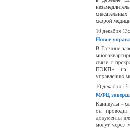
незамедлите
спасательных
скорой медици
10 декабря 13:
Новое управ
В Гатчине за
многоквартир
связи с прек
ПЭКП» на ос
управлению м
10 декабря 13:
МФЦ заверша
Каникулы – са
он проводит
документы для
могут через 