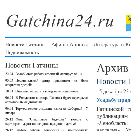
Новости Гатчины
Афиша-Анонсы
Литература и К
Недвижимость
Архив
Новости Гатчины
22.04
Возобновил работу сезонный маршрут № 10
Новости 
05.03
Перинатальный центр приглашает на День
открытых дверей!
15 декабря 23:
10.01
Опасных веществ в воздухе не обнаружено
06.01
В Рождество в центре Гатчины будет перекрыто
Усадьбу прад
автомобильное движение
Гатчинской г
06.01
Торжественное открытие катка на Соборной - 7
января
публикациям
26.12
Фонд "Счастливое будущее" вместе с
«Ленобласть:
партнерами дарят новогодние праздники детям!
наследия». У
26.12
График работы городских и пригородных