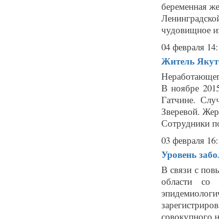
беременная ж
Ленинградс
чудовищное из
04 февраля 14:
Житель Якут
Неработающег
В ноябре 201
Гатчине. Сл
Зверевой. Жер
Сотрудники по
03 февраля 16:
Уровень забо
В связи с по
области со 
эпидемиологи
зарегистриро
совокупного на