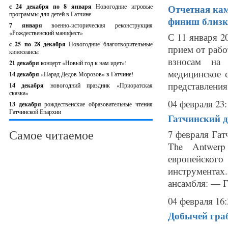
с 24 декабря по 8 января
Новогодние игровые
Отчетная кам
программы для детей в Гатчине
финиш близк
7 января
военно-историческая реконструкция
«Рождественский манифест»
С 11 января 2
c 25 по 28 декабря
Новогодние благотворительные
прием от рабо
киносеансы
взносам на 
21 декабря
концерт «Новый год к нам идет»!
медицинское 
14 декабря
«Парад Дедов Морозов» в Гатчине!
представления 
14 декабря
новогодний праздник «Приоратская
сказка»
04 февраля 23:
13 декабря
рождественские образовательные чтения
Гатчинской Епархии
Гатчинский д
Самое читаемое
7 февраля Гат
The Antwerp
европейског
инструментах
ансамбля: — Г
04 февраля 16:
Добычей граб