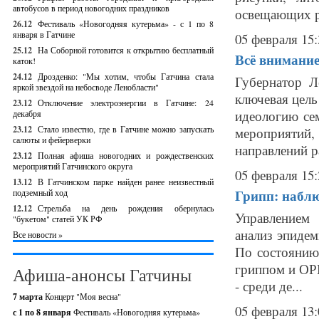
автобусов в период новогодних праздников
освещающих р
26.12
Фестиваль «Новогодняя кутерьма» - с 1 по 8
января в Гатчине
05 февраля 15:
25.12
На Соборной готовится к открытию бесплатный
Всё внимание 
каток!
24.12
Дрозденко: "Мы хотим, чтобы Гатчина стала
Губернатор Л
яркой звездой на небосводе Ленобласти"
ключевая цель
23.12
Отключение электроэнергии в Гатчине: 24
идеологию сем
декабря
23.12
Стало известно, где в Гатчине можно запускать
мероприятий
салюты и фейерверки
направлений р
23.12
Полная афиша новогодних и рождественских
мероприятий Гатчинского округа
05 февраля 15:
13.12
В Гатчинском парке найден ранее неизвестный
Грипп: наблю
подземный ход
12.12
Стрельба на день рождения обернулась
Управлением
"букетом" статей УК РФ
анализ эпиде
Все новости »
По состоянию 
гриппом и ОРВ
Афиша-анонсы Гатчины
- среди де...
7 марта
Концерт "Моя весна"
05 февраля 13:
с 1 по 8 января
Фестиваль «Новогодняя кутерьма»