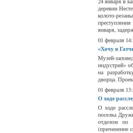
24 января в к
деревни Нест
колото-резан
преступления
января, задерж
01 февраля 14:
«Хочу в Гатч
Музей-запове
индустрий» о
на разработк
дворца. Проек
01 февраля 13:
О ходе рассл
О ходе рассл
поселка Друж
отделом по 
(причинение с