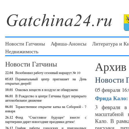
Новости Гатчины
Афиша-Анонсы
Литература и К
Недвижимость
Архив
Новости Гатчины
22.04
Возобновил работу сезонный маршрут № 10
Новости 
05.03
Перинатальный центр приглашает на День
открытых дверей!
05 февраля 16:
10.01
Опасных веществ в воздухе не обнаружено
06.01
В Рождество в центре Гатчины будет перекрыто
Фрида Кало:
автомобильное движение
3 февраля в
06.01
Торжественное открытие катка на Соборной - 7
января
масштабной 
26.12
Фонд "Счастливое будущее" вместе с
Кало. В рамк
партнерами дарят новогодние праздники детям!
рисунки, лит
26.12
График работы городских и пригородных