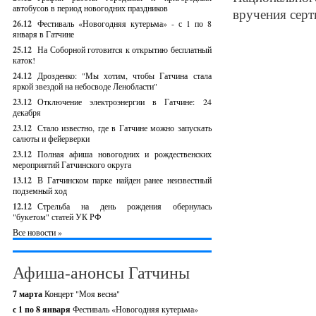
автобусов в период новогодних праздников
вручения серт
26.12
Фестиваль «Новогодняя кутерьма» - с 1 по 8
января в Гатчине
25.12
На Соборной готовится к открытию бесплатный
каток!
24.12
Дрозденко: "Мы хотим, чтобы Гатчина стала
яркой звездой на небосводе Ленобласти"
23.12
Отключение электроэнергии в Гатчине: 24
декабря
23.12
Стало известно, где в Гатчине можно запускать
салюты и фейерверки
23.12
Полная афиша новогодних и рождественских
мероприятий Гатчинского округа
13.12
В Гатчинском парке найден ранее неизвестный
подземный ход
12.12
Стрельба на день рождения обернулась
"букетом" статей УК РФ
Все новости »
Афиша-анонсы Гатчины
7 марта
Концерт "Моя весна"
с 1 по 8 января
Фестиваль «Новогодняя кутерьма»