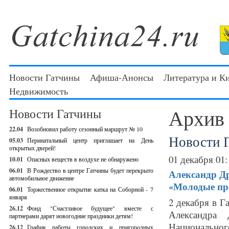
Новости Гатчины
Афиша-Анонсы
Литература и К
Недвижимость
Архив
Новости Гатчины
22.04
Возобновил работу сезонный маршрут № 10
Новости 
05.03
Перинатальный центр приглашает на День
открытых дверей!
01 декабря 01:
10.01
Опасных веществ в воздухе не обнаружено
06.01
В Рождество в центре Гатчины будет перекрыто
Александр Др
автомобильное движение
«Молодые пр
06.01
Торжественное открытие катка на Соборной - 7
января
2 декабря в Г
26.12
Фонд "Счастливое будущее" вместе с
Александра
партнерами дарят новогодние праздники детям!
Национально
26.12
График работы городских и пригородных