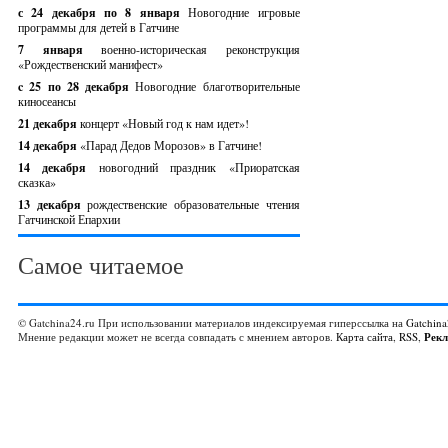
с 24 декабря по 8 января
Новогодние игровые
программы для детей в Гатчине
7 января
военно-историческая реконструкция
«Рождественский манифест»
c 25 по 28 декабря
Новогодние благотворительные
киносеансы
21 декабря
концерт «Новый год к нам идет»!
14 декабря
«Парад Дедов Морозов» в Гатчине!
14 декабря
новогодний праздник «Приоратская
сказка»
13 декабря
рождественские образовательные чтения
Гатчинской Епархии
Самое читаемое
© Gatchina24.ru При использовании материалов индексируемая гиперссылка на
Gatchina
Мнение редакции может не всегда совпадать с мнением авторов.
Карта сайта
,
RSS
,
Рек