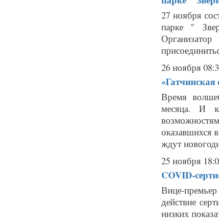
27 ноября сос
парке " Зве
Организато
присоединиться
26 ноября 08:
«Гатчинская 
Время волшеб
месяца. И к
возможностя
оказавшихся в
ждут новогодн
25 ноября 18:
COVID-серти
Вице-премье
действие сер
низких показа