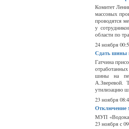
Комитет Ленин
массовых пров
проводятся м
у сотруднико
области по тра
24 ноября 00:
Сдать шины н
Гатчина присо
отработанных 
шины на пер
А.Зверевой. 
утилизацию ши
23 ноября 08:
Отключение х
МУП «Водокан
23 ноября с 0