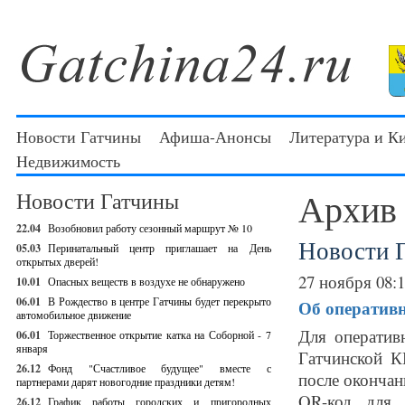
Новости Гатчины
Афиша-Анонсы
Литература и К
Недвижимость
Архив
Новости Гатчины
22.04
Возобновил работу сезонный маршрут № 10
Новости 
05.03
Перинатальный центр приглашает на День
открытых дверей!
27 ноября 08:
10.01
Опасных веществ в воздухе не обнаружено
06.01
В Рождество в центре Гатчины будет перекрыто
Об оператив
автомобильное движение
Для оператив
06.01
Торжественное открытие катка на Соборной - 7
января
Гатчинской К
26.12
Фонд "Счастливое будущее" вместе с
после окончан
партнерами дарят новогодние праздники детям!
QR-код для 
26.12
График работы городских и пригородных