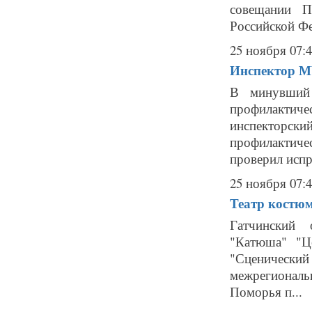
совещании П
Российской Фе
25 ноября 07:
Инспектор М
В минувший 
профилактиче
инспекторски
профилактич
проверил испр
25 ноября 07:
Театр костю
Гатчинский 
"Катюша" "Ц
"Сценически
межрегионал
Поморья п...