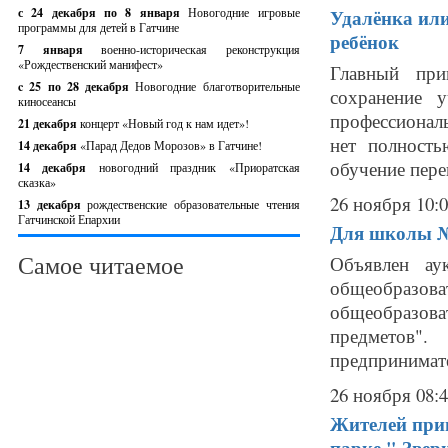
с 24 декабря по 8 января
Новогодние игровые
Удалёнка или
программы для детей в Гатчине
ребёнок
7 января
военно-историческая реконструкция
«Рождественский манифест»
Главный при
c 25 по 28 декабря
Новогодние благотворительные
сохранение 
киносеансы
профессиональ
21 декабря
концерт «Новый год к нам идет»!
нет полност
14 декабря
«Парад Дедов Морозов» в Гатчине!
обучение перев
14 декабря
новогодний праздник «Приоратская
сказка»
26 ноября 10:
13 декабря
рождественские образовательные чтения
Гатчинской Епархии
Для школы №
Самое читаемое
Объявлен ау
общеобраз
общеобразов
предметов"
предпринимате
26 ноября 08:
Жителей приг
парке " Звер