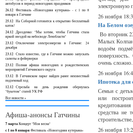
автобусов в период новогодних праздников
электронную п
26.12
Фестиваль «Новогодняя кутерьма» - с 1 по 8
января в Гатчине
26 ноября 18:
25.12
На Соборной готовится к открытию бесплатный
На Белом озе
каток!
24.12
Дрозденко: "Мы хотим, чтобы Гатчина стала
Во вторник 23
яркой звездой на небосводе Ленобласти"
Малых Колпан.
23.12
Отключение электроэнергии в Гатчине: 24
водоём подмё
декабря
23.12
Стало известно, где в Гатчине можно запускать
поверхность.
салюты и фейерверки
очень сложно.
23.12
Полная афиша новогодних и рождественских
мероприятий Гатчинского округа
26 ноября 16:
13.12
В Гатчинском парке найден ранее неизвестный
Ипотека для 
подземный ход
12.12
Стрельба на день рождения обернулась
Семьи с деть
"букетом" статей УК РФ
или построи
Все новости »
кредитовани
средства не 
Афиша-анонсы Гатчины
строительстве,
7 марта
Концерт "Моя весна"
26 ноября 13:
с 1 по 8 января
Фестиваль «Новогодняя кутерьма»