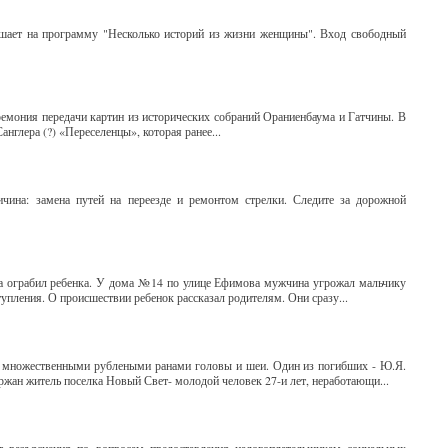
ашает на программу "Несколько историй из жизни женщины". Вход свободный
ремония передачи картин из исторических собраний Ораниенбаума и Гатчины. В
нглера (?) «Переселенцы», которая ранее...
чина: замена путей на переезде и ремонтом стрелки. Следите за дорожной
на ограбил ребенка. У дома №14 по улице Ефимова мужчина угрожал мальчику
тупления. О происшествии ребенок рассказал родителям. Они сразу...
с множественными рублеными ранами головы и шеи. Один из погибших - Ю.Я.
ержан житель поселка Новый Свет- молодой человек 27-и лет, неработающи...