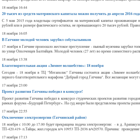
18 ноября 16:44
20 тысяч из средств материнского капитала можно получить до апреля 2016 год
С 5 мая 2015 года владельцы сертификатов на материнский капитал проживающие н
рублей или в размере фактического остатка, не превышающего 20 тысяч рублей. Право
18 ноября 16:05
В Гатчине молодой человек зарубил собутыльников
17 ноября в Гатчине произошло жестокое преступление - пьяный мужчина зарубил топ
по улице Ополченцев Балтийцев. Молодой человек (27 лет) во время совместного распи
18 ноября 13:38
Благотворительная акция «Зимнее волшебство»: 18 ноября
Сегодня - 18 ноября в ТЦ "Мегаполис" Гатчины состоится акция «Зимнее волшеб
первого благотворительного марафона "Добрый город Гатчина". Все желающие могут пр
17 ноября 23:00
Проект развития Гатчины победил в конкурсе!
Проект развития Гатчины победил в конкурсе студенческих проектов развития городо
рамках форума «Будущий Петербург». На суд жюри были представлены проекты развит
17 ноября 22:55
Отключение электроэнергии (Гатчинский район)
18 ноября с 10.00 до 17.00 будет прекращена подача электроэнергии: - в д. Арапак
ТП-420.419- п.Тайцы, жил.городок в/ч 10953 ТП-2036 в/ч20570. Причина: проведение 
17 ноября 17:13