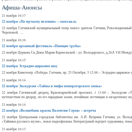
Афиша-Анонсы
21 ноября 16:17
22 ноября
«По щучьему велению» – спектакль
22 ноября Гатчинский муниципальный театр юного зрителя Гатчина, Революционный 
Череповой. ...
21 ноября 16:16
22 ноября
органный фестиваль «Поющие трубы»
22 ноября Церковь Св.Девы Марии Кармельской – ул. Володарского, д.26А VII Меж
21 ноября 16:15
22 ноября
Эстрадно-цирковое шоу
22 ноября Кинотеатр «Победа» Гатчина, пр. 25 Октября, 5 12.00 – Эстрадно-цирковое 
21 ноября 16:14
22 ноября
Экскурсия «Тайны и мифы императорского замка»
22 ноября Гатчинский дворец, Красноармейский проспект, 1 13.00 – Экскурсия «
путешествие по дворцу, по его парадным залам, потайным лестницам и загадочному по
21 ноября 16:14
22 ноября
«Волшебник красок Валентин Серов» – встреча
22 ноября Центральная городская библиотека им. А.И. Куприна Гатчина, ул. Волод
«Тайники русского музея», показ видеофильма Литературный портрет художника, показ
21 ноября 16:13