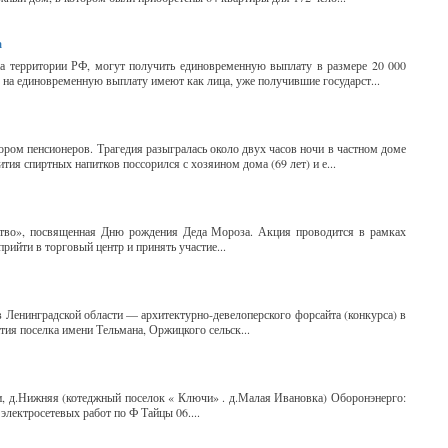
а
а территории РФ, могут получить единовременную выплату в размере 20 000
 на единовременную выплату имеют как лица, уже получившие государст...
ором пенсионеров. Трагедия разыгралась около двух часов ночи в частном доме
тия спиртных напитков поссорился с хозяином дома (69 лет) и е...
ство», посвященная Дню рождения Деда Мороза. Акция проводится в рамках
ийти в торговый центр и принять участие...
в Ленинградской области — архитектурно-девелоперского форсайта (конкурса) в
ия поселка имени Тельмана, Оржицкого сельск...
узи, д.Нижняя (котеджный поселок « Ключи» . д.Малая Ивановка) Оборонэнерго:
электросетевых работ по Ф Тайцы 06....