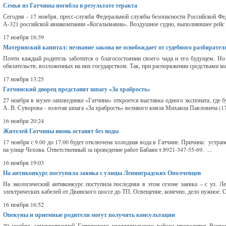
Семья из Гатчины погибла в результате теракта
Сегодня - 17 ноября, пресс-служба Федеральной службы безопасности Российской Фе
А-321 российской авиакомпании «Когалымавиа». Воздушное судно, выполнявшее рейс
17 ноября 16:39
Материнский капитал: незнание закона не освобождает от судебного разбирател
Почти каждый родитель заботится о благосостоянии своего чада и его будущем. Но
обязательств, возложенных на них государством. Так, при распоряжении средствами м
17 ноября 13:25
Гатчинский дворец представит шпагу «За храбрость»
27 ноября в музее-заповеднике «Гатчина» откроется выставка одного экспоната, где 
А. В. Суворова - золотая шпага «За храбрость» великого князя Михаила Павловича (17
16 ноября 20:24
Жителей Гатчины вновь оставят без воды
17 ноября с 9.00 до 17.00 будет отключена холодная вода в Гатчине. Причина: устра
на улице Чехова. Ответственный за проведение работ Бабаян т.8921-347-55-69. ...
16 ноября 19:03
На антиконкурс поступила заявка с улицы Ленинградских Ополченцев
На экологический антиконкурс поступила последняя в этом сезоне заявка – с ул. 
электрических кабелей от Двинского шоссе до ТП. Освещение, конечно, дело нужное. 
16 ноября 16:52
Опекуны и приемные родители могут получить консультации
20 ноября администрацией Гатчинского муниципального района проводится Всеро