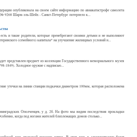
дерации опубликовала на своем сайте информацию по авиакатастрофе самолета
 № 9268 Шарм-эль-Шейх - Санкт-Петербург потерпело к...
ьства
 есть и такие родители, которые пренебрегают своими детьми и не выполняют
атеринского (семейного) капитала* на улучшение жилищных условий н...
будет представлен предмет из коллекции Государственного мемориального музея
98-1849). Холодное оружие с надписью...
нение утечки на линии станции подкачки диаметром 100мм, которая расположена
Ленинградских Ополченцев, у д. 2б. На фото мы видим последствия прокладки
Особенно, когда под ногами жителей близлежащих домов столько...
ссийский день правовой помощи детям. В этот день в администрации будет