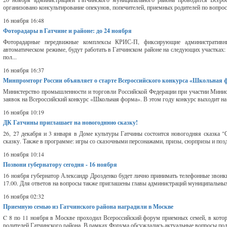
организовано консультирование опекунов, попечителей, приемных родителей по вопрос
16 ноября 16:48
Фоторадары в Гатчине и районе: до 24 ноября
Фоторадарные передвижные комплексы КРИС-П, фиксирующие административн
автоматическом режиме, будут работать в Гатчинском районе на следующих участках: 
пол...
16 ноября 16:37
Минпромторг России объявляет о старте Всероссийского конкурса «Школьная 
Министерство промышленности и торговли Российской Федерации при участии Минист
заявок на Всероссийский конкурс «Школьная форма». В этом году конкурс выходит на
16 ноября 10:19
ДК Гатчины приглашает на новогоднюю сказку!
26, 27 декабря и 3 января в Доме культуры Гатчины состоится новогодняя сказка
сказку. Также в программе: игры со сказочными персонажами, призы, сюрпризы и поз
16 ноября 10:14
Позвони губернатору сегодня - 16 ноября
16 ноября губернатор Александр Дрозденко будет лично принимать телефонные звонки
17.00. Для ответов на вопросы также приглашены главы администраций муниципальных 
16 ноября 02:32
Приемную семью из Гатчинского района наградили в Москве
C 8 по 11 ноября в Москве проходил Всероссийский форум приемных семей, в кото
родителей Гатчинского района. В рамках Форума обсуждались актуальные вопросы подд