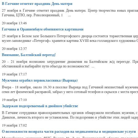
В Гатчине отметят праздник День матери
27 ноября в Гатчине отметят праздник День матери. Центр творчества юных пригл
Гатчина, ЦТЮ, пер. Революционный, 1 ...
20 ноября 13:46
Гатчина и Ораниенбаум обменяются картинами
25 ноября в Белом зале Большого Петергофского дворца состоится торжественная це
музее-заповеднике «Петергоф» хранится картина XVIII века голландского художника Са
20 ноября 12:37
Внимание, Балтийский переезд!
20 - 21 ноября возможно затруднение движения на Балтийском ж/д переезде. При
обстановкой и выбирайте пути объезда по возможности! ...
19 ноября 17:17
Мужчина ограбил первоклассника (Вырица)
Вчера - 18 ноября, около 16.30 в поселке Вырица под Гатчиной неизвестный мужчи
семи лет физической расправой, забрал у него сотовый телефон и скрылся с места прес
19 ноября 17:10
Задержан подозреваемый в двойном убийстве
В Гатчине сотрудники правоохранительных органов обнаружили погибших мужчин, 
Данилов, личность второго не установлена. По подозрению в убийстве этих людей зад
19 ноября 17:02
О возможности возврата части расходов на медикаменты и медицинские услуги