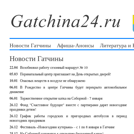
Новости Гатчины
Афиша-Анонсы
Литература и
Новости Гатчины
22.04
Возобновил работу сезонный маршрут № 10
05.03
Перинатальный центр приглашает на День открытых дверей!
10.01
Опасных веществ в воздухе не обнаружено
06.01
В Рождество в центре Гатчины будет перекрыто автомобильное
движение
06.01
Торжественное открытие катка на Соборной - 7 января
26.12
Фонд "Счастливое будущее" вместе с партнерами дарят новогодние
праздники детям!
26.12
График работы городских и пригородных автобусов в период
новогодних праздников
26.12
Фестиваль «Новогодняя кутерьма» - с 1 по 8 января в Гатчине
25.12
На Соборной готовится к открытию бесплатный каток!