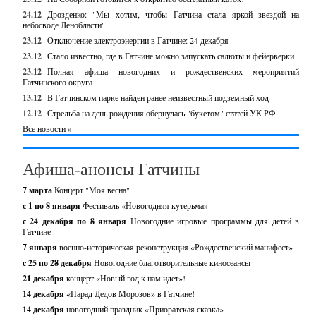
24.12
Дрозденко: "Мы хотим, чтобы Гатчина стала яркой звездой на
небосводе Ленобласти"
23.12
Отключение электроэнергии в Гатчине: 24 декабря
23.12
Стало известно, где в Гатчине можно запускать салюты и фейерверки
23.12
Полная афиша новогодних и рождественских мероприятий
Гатчинского округа
13.12
В Гатчинском парке найден ранее неизвестный подземный ход
12.12
Стрельба на день рождения обернулась "букетом" статей УК РФ
Все новости »
Афиша-анонсы Гатчины
7 марта
Концерт "Моя весна"
с 1 по 8 января
Фестиваль «Новогодняя кутерьма»
с 24 декабря по 8 января
Новогодние игровые программы для детей в
Гатчине
7 января
военно-историческая реконструкция «Рождественский манифест»
c 25 по 28 декабря
Новогодние благотворительные киносеансы
21 декабря
концерт «Новый год к нам идет»!
14 декабря
«Парад Дедов Морозов» в Гатчине!
14 декабря
новогодний праздник «Приоратская сказка»