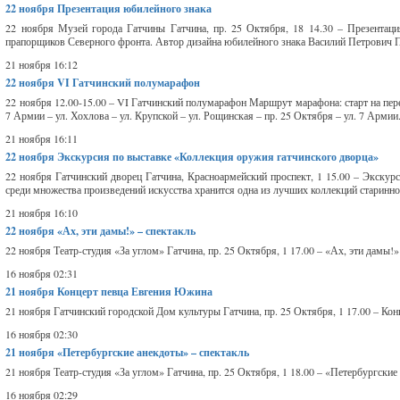
22 ноября
Презентация юбилейного знака
22 ноября Музей города Гатчины Гатчина, пр. 25 Октября, 18 14.30 – Презентац
прапорщиков Северного фронта. Автор дизайна юбилейного знака Василий Петрович Пе
21 ноября 16:12
22 ноября
VI Гатчинский полумарафон
22 ноября 12.00-15.00 – VI Гатчинский полумарафон Маршрут марафона: старт на перек
7 Армии – ул. Хохлова – ул. Крупской – ул. Рощинская – пр. 25 Октября – ул. 7 Армии.
21 ноября 16:11
22 ноября
Экскурсия по выставке «Коллекция оружия гатчинского дворца»
22 ноября Гатчинский дворец Гатчина, Красноармейский проспект, 1 15.00 – Экскур
среди множества произведений искусства хранится одна из лучших коллекций старинног
21 ноября 16:10
22 ноября
«Ах, эти дамы!» – спектакль
22 ноября Театр-студия «За углом» Гатчина, пр. 25 Октября, 1 17.00 – «Ах, эти дамы!»
16 ноября 02:31
21 ноября
Концерт певца Евгения Южина
21 ноября Гатчинский городской Дом культуры Гатчина, пр. 25 Октября, 1 17.00 – Ко
16 ноября 02:30
21 ноября
«Петербургские анекдоты» – спектакль
21 ноября Театр-студия «За углом» Гатчина, пр. 25 Октября, 1 18.00 – «Петербургски
16 ноября 02:29