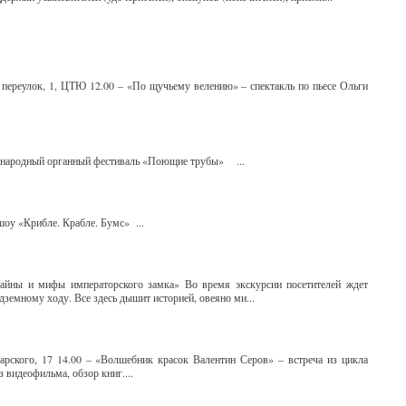
переулок, 1, ЦТЮ 12.00 – «По щучьему велению» – спектакль по пьесе Ольги
дународный органный фестиваль «Поющие трубы» ...
шоу «Крибле. Крабле. Бумс» ...
Тайны и мифы императорского замка» Во время экскурсии посетителей ждет
дземному ходу. Все здесь дышит историей, овеяно ми...
арского, 17 14.00 – «Волшебник красок Валентин Серов» – встреча из цикла
 видеофильма, обзор книг....