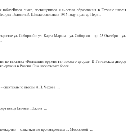
ия юбилейного знака, посвященного 100-летию образования в Гатчине школы
стряк-Головатый. Школа основана в 1915 году в разгар Перв...
рестке ул. Соборной и ул. Карла Маркса – ул. Соборная – пр. 25 Октября – ул.
..
сия по выставке «Коллекция оружия гатчинского дворца» В Гатчинском дворце
о оружия в России. Она насчитывает более...
 – спектакль по пьесам А.П. Чехова ...
нцерт певца Евгения Южина ...
е анекдоты» – спектакль по произведениям Т. Москвиной ...