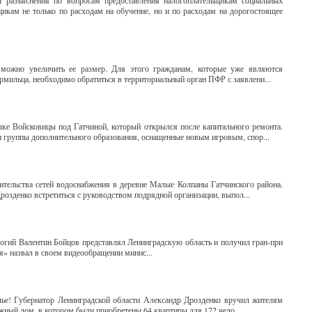
разъяснения по вопросам предоставления налогоплательщикам социальных
кам не только по расходам на обучение, но и по расходам на дорогостоящее
, можно увеличить ее размер. Для этого гражданам, которые уже являются
ормильца, необходимо обратиться в территориальный орган ПФР с заявлени...
лке Войсковицы под Гатчиной, который открылся после капитального ремонта.
 группы дополнительного образования, оснащенные новым игровым, спор...
ительства сетей водоснабжения в деревне Малые Колпаны Гатчинского района.
розденко встретиться с руководством подрядной организации, выпол...
ологий Валентин Бойцов представлял Ленинградскую область и получил гран-при
я» назвал в своем видеообращении минис...
лье! Губернатор Ленинградской области Александр Дрозденко вручил жителям
жный дом, в котором были приобретены 64 квартиры для 172 чело...