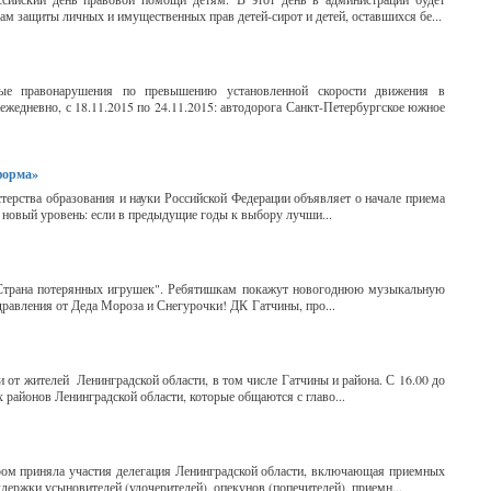
ам защиты личных и имущественных прав детей-сирот и детей, оставшихся бе...
ые правонарушения по превышению установленной скорости движения в
ежедневно, с 18.11.2015 по 24.11.2015: автодорога Санкт-Петербургское южное
форма»
ерства образования и науки Российской Федерации объявляет о начале приема
 новый уровень: если в предыдущие годы к выбору лучши...
 "Страна потерянных игрушек". Ребятишкам покажут новогоднюю музыкальную
дравления от Деда Мороза и Снегурочки! ДК Гатчины, про...
 от жителей Ленинградской области, в том числе Гатчины и района. С 16.00 до
районов Ленинградской области, которые общаются с главо...
ром приняла участия делегация Ленинградской области, включающая приемных
ержки усыновителей (удочерителей), опекунов (попечителей), приемн...