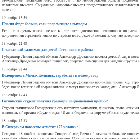
Межрайонная инспекция ФНС России № 7 по Ленинградской области продолжает 
налоговых вычетов. Социальные налоговые вычеты предоставляются налогоплательщи
лечени...
19 ноября 13:54
Пенсия будет больше, если повремените с выходом
Если не получать пенсию несколько лет после достижения пенсионного возраста
получателями страховой пенсии по старости или страховой пенсии по случаю потери к
18 ноября 22:48
Счастливый талисман для детей Гатчинского района
Губернатор Ленинградской области Александр Дрозденко посетил детский сад в посе
Александр Дрозденко осмотрел пищеблок, спортзал, помещения для младшей группы и
18 ноября 22:44
Водопровод в Малых Колпанах заработает к новому году
Губернатор Ленинградской области Александр Дрозденко проинспектировал ход стро
Здесь после техногенной аварии жители не могут пользоваться колодцами. Александр Д
18 ноября 17:43
Гатчинский студент получил гран-при национальной премии!
Студент гатчинского Государственного института экономики, финансов, права и техн
национальной премии «Студент года»! Имя победителя на форуме «Россия студенческа
18 ноября 17:33
В Сиверском новоселье отметят 172 человека!
Сегодня - 18 ноября, в поселке Сиверский под Гатчиной отмечают большое новосе
аварийного фонда ключи от новых квартир. 12 октября введен в эксплуатацию трехэта