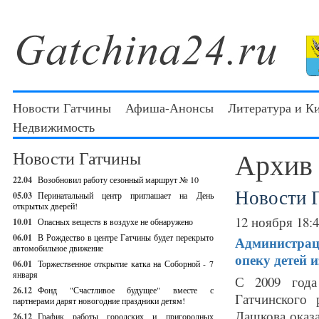
Новости Гатчины
Афиша-Анонсы
Литература и К
Недвижимость
Архив
Новости Гатчины
22.04
Возобновил работу сезонный маршрут № 10
Новости 
05.03
Перинатальный центр приглашает на День
открытых дверей!
12 ноября 18:
10.01
Опасных веществ в воздухе не обнаружено
06.01
В Рождество в центре Гатчины будет перекрыто
Администраци
автомобильное движение
опеку детей 
06.01
Торжественное открытие катка на Соборной - 7
января
С 2009 года
26.12
Фонд "Счастливое будущее" вместе с
Гатчинского
партнерами дарят новогодние праздники детям!
Лашкова оказа
26.12
График работы городских и пригородных