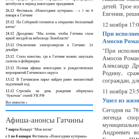
автобусов в период новогодних праздников
детей. Трое и
26.12
Фестиваль «Новогодняя кутерьма» - с 1 по 8
Евгения, решил
января в Гатчине
25.12
На Соборной готовится к открытию бесплатный
12 ноября 17:
каток!
При исполнен
24.12
Дрозденко: "Мы хотим, чтобы Гатчина стала
яркой звездой на небосводе Ленобласти"
Амосов Рома
23.12
Отключение электроэнергии в Гатчине: 24
"При исполне
декабря
23.12
Стало известно, где в Гатчине можно запускать
Амосов Роман
салюты и фейерверки
Александр Др
23.12
Полная афиша новогодних и рождественских
Родину, сра
мероприятий Гатчинского округа
сограждан, для
13.12
В Гатчинском парке найден ранее неизвестный
подземный ход
11 ноября 23:
12.12
Стрельба на день рождения обернулась
"букетом" статей УК РФ
Ушел из жизн
Все новости »
Сегодня на 78
легенда спо
Афиша-анонсы Гатчины
муниципально
7 марта
Концерт "Моя весна"
Андреевич в
с 1 по 8 января
Фестиваль «Новогодняя кутерьма»