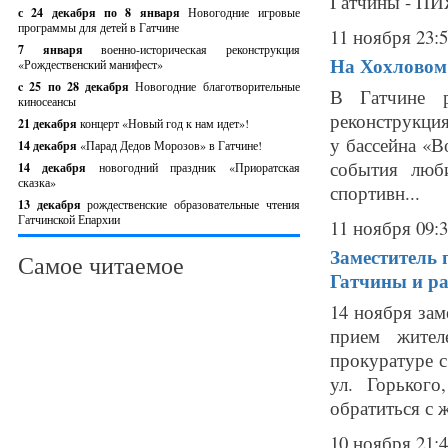
Гатчины - ПИЯ
с 24 декабря по 8 января
Новогодние игровые
программы для детей в Гатчине
11 ноября 23:
7 января
военно-историческая реконструкция
На Хохловом 
«Рождественский манифест»
c 25 по 28 декабря
Новогодние благотворительные
В Гатчине 
киносеансы
реконструкция
21 декабря
концерт «Новый год к нам идет»!
у бассейна «
14 декабря
«Парад Дедов Морозов» в Гатчине!
события люб
14 декабря
новогодний праздник «Приоратская
сказка»
спортивн...
13 декабря
рождественские образовательные чтения
Гатчинской Епархии
11 ноября 09:
Заместитель 
Самое читаемое
Гатчины и р
14 ноября зам
прием жител
прокуратуре с
ул. Горького
обратиться с ж
10 ноября 21: