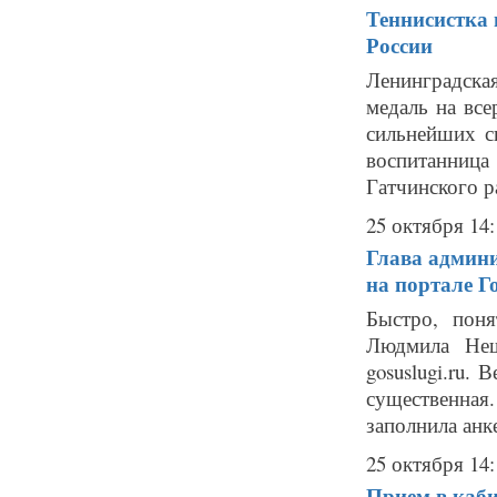
Теннисистка 
России
Ленинградск
медаль на вс
сильнейших с
воспитанни
Гатчинского ра
25 октября 14:
Глава админ
на портале Г
Быстро, поня
Людмила Нещ
gosuslugi.ru.
существенная
заполнила анке
25 октября 14:
Прием в каби