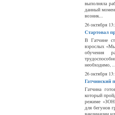
выполняла ра
данный момен
возник...
26 октября 13:
Стартовал п
В Гатчине ст
взрослых «Мы
обучения р
трудоспособно
необходимо, ..
26 октября 13:
Гатчинский п
Гатчина гот
который пройд
режиме «ЗОН
для бегунов 
вакцинации или