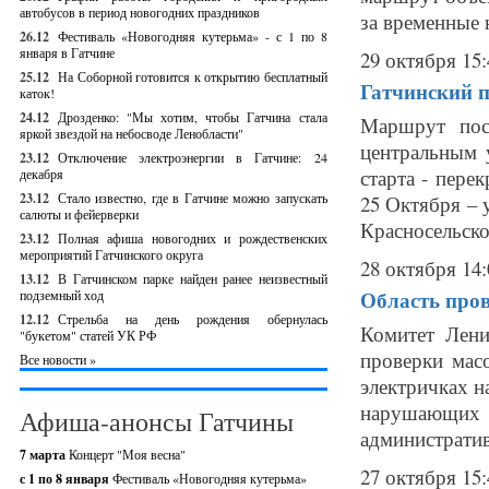
автобусов в период новогодних праздников
за временные 
26.12
Фестиваль «Новогодняя кутерьма» - с 1 по 8
января в Гатчине
29 октября 15:
25.12
На Соборной готовится к открытию бесплатный
Гатчинский 
каток!
24.12
Дрозденко: "Мы хотим, чтобы Гатчина стала
Маршрут пос
яркой звездой на небосводе Ленобласти"
центральным 
23.12
Отключение электроэнергии в Гатчине: 24
старта - пере
декабря
23.12
Стало известно, где в Гатчине можно запускать
25 Октября – 
салюты и фейерверки
Красносельско
23.12
Полная афиша новогодних и рождественских
мероприятий Гатчинского округа
28 октября 14:
13.12
В Гатчинском парке найден ранее неизвестный
Область пров
подземный ход
12.12
Стрельба на день рождения обернулась
Комитет Лени
"букетом" статей УК РФ
проверки масо
Все новости »
электричках н
нарушающих
Афиша-анонсы Гатчины
административ
7 марта
Концерт "Моя весна"
27 октября 15:
с 1 по 8 января
Фестиваль «Новогодняя кутерьма»