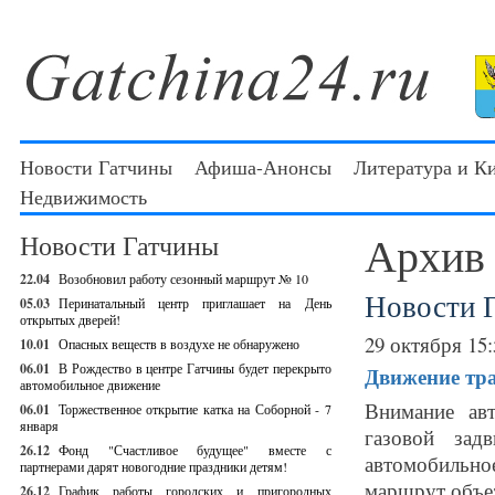
Новости Гатчины
Афиша-Анонсы
Литература и К
Недвижимость
Архив
Новости Гатчины
22.04
Возобновил работу сезонный маршрут № 10
Новости 
05.03
Перинатальный центр приглашает на День
открытых дверей!
29 октября 15:
10.01
Опасных веществ в воздухе не обнаружено
06.01
В Рождество в центре Гатчины будет перекрыто
Движение тра
автомобильное движение
Внимание ав
06.01
Торжественное открытие катка на Соборной - 7
января
газовой зад
26.12
Фонд "Счастливое будущее" вместе с
автомобильно
партнерами дарят новогодние праздники детям!
маршрут объе
26.12
График работы городских и пригородных