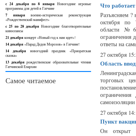
с 24 декабря по 8 января
Новогодние игровые
Что работает
программы для детей в Гатчине
Разъясняем ? 
7 января
военно-историческая реконструкция
«Рождественский манифест»
октября по 
c 25 по 28 декабря
Новогодние благотворительные
области №69
киносеансы
ограничения 
21 декабря
концерт «Новый год к нам идет»!
ответы на сам
14 декабря
«Парад Дедов Морозов» в Гатчине!
14 декабря
новогодний праздник «Приоратская
27 октября 15:
сказка»
Область вво
13 декабря
рождественские образовательные чтения
Гатчинской Епархии
Ленинградская
Самое читаемое
торговых це
постановлени
ограничения 
самоизоляции 
27 октября 14:
Пункт вакци
Он открыт е