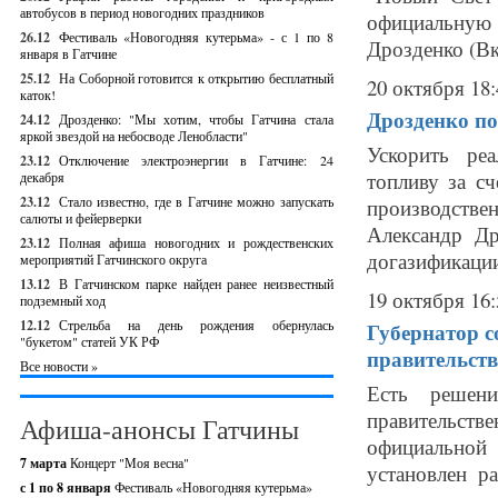
автобусов в период новогодних праздников
официальную 
26.12
Фестиваль «Новогодняя кутерьма» - с 1 по 8
Дрозденко (Вко
января в Гатчине
25.12
На Соборной готовится к открытию бесплатный
20 октября 18:
каток!
Дрозденко п
24.12
Дрозденко: "Мы хотим, чтобы Гатчина стала
яркой звездой на небосводе Ленобласти"
Ускорить ре
23.12
Отключение электроэнергии в Гатчине: 24
топливу за с
декабря
23.12
Стало известно, где в Гатчине можно запускать
производстве
салюты и фейерверки
Александр Д
23.12
Полная афиша новогодних и рождественских
догазификации 
мероприятий Гатчинского округа
13.12
В Гатчинском парке найден ранее неизвестный
19 октября 16:
подземный ход
12.12
Стрельба на день рождения обернулась
Губернатор с
"букетом" статей УК РФ
правительств
Все новости »
Есть решени
правительст
Афиша-анонсы Гатчины
официальной 
7 марта
Концерт "Моя весна"
установлен р
с 1 по 8 января
Фестиваль «Новогодняя кутерьма»