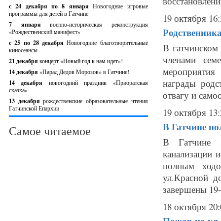
восстановлению
с 24 декабря по 8 января
Новогодние игровые
программы для детей в Гатчине
19 октября 16:
7 января
военно-историческая реконструкция
Родственник
«Рождественский манифест»
c 25 по 28 декабря
Новогодние благотворительные
В гатчинском 
киносеансы
членами сем
21 декабря
концерт «Новый год к нам идет»!
мероприятия
14 декабря
«Парад Дедов Морозов» в Гатчине!
награды родс
14 декабря
новогодний праздник «Приоратская
сказка»
отвагу и самоо
13 декабря
рождественские образовательные чтения
Гатчинской Епархии
19 октября 13:
В Гатчине п
Самое читаемое
В Гатчине з
канализации и
полным ходо
ул.Красной д
завершены 19-
18 октября 20:
Пожар на ул.