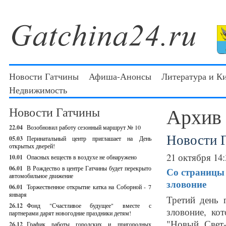
Новости Гатчины
Афиша-Анонсы
Литература и К
Недвижимость
Архив
Новости Гатчины
22.04
Возобновил работу сезонный маршрут № 10
Новости 
05.03
Перинатальный центр приглашает на День
открытых дверей!
21 октября 14:
10.01
Опасных веществ в воздухе не обнаружено
06.01
В Рождество в центре Гатчины будет перекрыто
Со страницы 
автомобильное движение
зловоние
06.01
Торжественное открытие катка на Соборной - 7
января
Третий день 
26.12
Фонд "Счастливое будущее" вместе с
зловоние, ко
партнерами дарят новогодние праздники детям!
"Новый Свет
26.12
График работы городских и пригородных