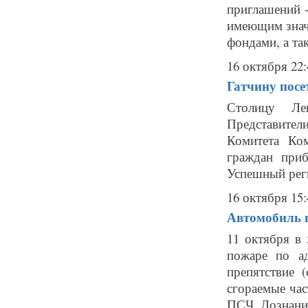
приглашений 
имеющим знач
фондами, а та
16 октября 22:
Гатчину посе
Столицу Лен
Представите
Комитета Ко
граждан при
Успешный реги
16 октября 15:
Автомобиль в
11 октября в
пожаре по ад
препятствие 
сгораемые час
ПСЧ. Дознание