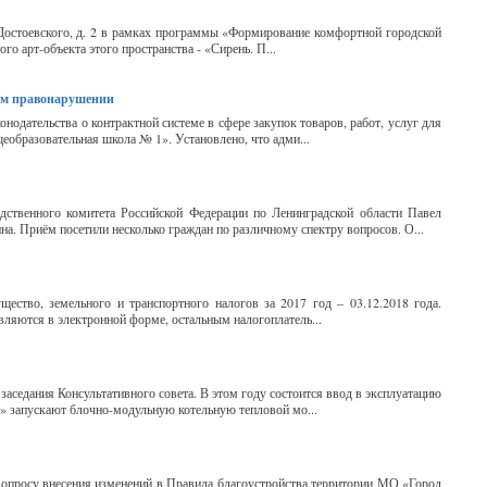
 Достоевского, д. 2 в рамках программы «Формирование комфортной городской
го арт-объекта этого пространства - «Сирень. П...
ом правонарушении
нодательства о контрактной системе в сфере закупок товаров, работ, услуг для
образовательная школа № 1». Установлено, что адми...
дственного комитета Российской Федерации по Ленинградской области Павел
а. Приём посетили несколько граждан по различному спектру вопросов. О...
ество, земельного и транспортного налогов за 2017 год – 03.12.2018 года.
ляются в электронной форме, остальным налогоплатель...
заседания Консультативного совета. В этом году состоится ввод в эксплуатацию
» запускают блочно-модульную котельную тепловой мо...
вопросу внесения изменений в Правила благоустройства территории МО «Город