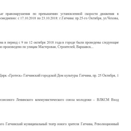
ые правонарушения по превышению установленной скорости движения в
жедневно: с 17.10.2018 по 23.10.2018: г.Гатчина: пр.25-го Октября, ул.Чехова,
а в период с 9 по 12 октября 2018 года в городе были проведены следующие
о произведено по улицам Мастеровая, Строителей, Варшавск...
Цирк «Гротеск» Гатчинский городской Дом культуры Гатчина, пр. 25 Октября, 1
сесоюзного Ленинского коммунистического союза молодежи – ВЛКСМ Вход
кого Гатчинский муниципальный театр юного зрителя Гатчина, Революционный