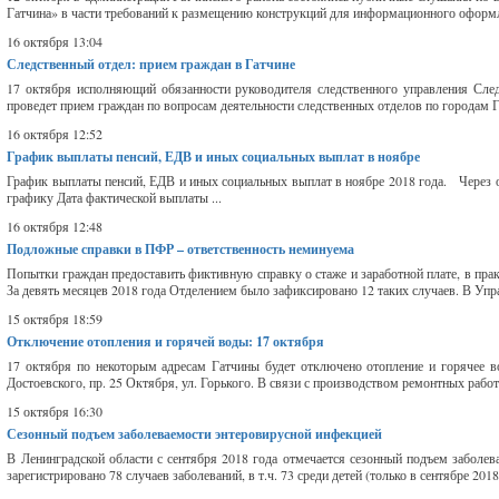
Гатчина» в части требований к размещению конструкций для информационного оформлен
16 октября 13:04
Следственный отдел: прием граждан в Гатчине
17 октября исполняющий обязанности руководителя следственного управления Сле
проведет прием граждан по вопросам деятельности следственных отделов по городам Гат
16 октября 12:52
График выплаты пенсий, ЕДВ и иных социальных выплат в ноябре
График выплаты пенсий, ЕДВ и иных социальных выплат в ноябре 2018 года. Через 
графику Дата фактической выплаты ...
16 октября 12:48
Подложные справки в ПФР – ответственность неминуема
Попытки граждан предоставить фиктивную справку о стаже и заработной плате, в пра
За девять месяцев 2018 года Отделением было зафиксировано 12 таких случаев. В Уп
15 октября 18:59
Отключение отопления и горячей воды: 17 октября
17 октября по некоторым адресам Гатчины будет отключено отопление и горячее вод
Достоевского, пр. 25 Октября, ул. Горького. В связи с производством ремонтных работ
15 октября 16:30
Сезонный подъем заболеваемости энтеровирусной инфекцией
В Ленинградской области с сентября 2018 года отмечается сезонный подъем заболева
зарегистрировано 78 случаев заболеваний, в т.ч. 73 среди детей (только в сентябре 2018