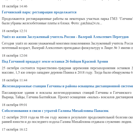
18 октября 14:46
Гатчинский парк: реставрация продолжается
Продолжаются реставрационные работы на некоторых участках парка ГМЗ "Гатчина"
были убраны железобетонные плиты и блоки. Фото: gatchina24.ru...
18 октября 12:31
Ушёл из жизни Заслуженный учитель России - Валерий Алексеевич Перегудов
Сегодня ушёл из жизни уважаемый многими поколениями Заслуженный учитель России 
почтенный возраст, Валерий Алексеевич преподавал физкультуру в Лицее № 3 имени сво
18 октября 12:04
Под Гатчиной придадут земле останки 26 бойцов Красной Армии
25 октября состоится торжественно-траурная церемония перезахоронения останко
массиве, 1,5 км северо-западнее деревни Пижма в 2018 году. Тогда были обнаружены 6 
18 октября 11:44
Железнодорожные станции Гатчины и района оснащены дистанционной систем
Пассажирские здания и вокзалы железнодорожных станций Гатчины и Гатчинского р
Вырица, Тайцы, Гатчина Балтийская. Проект оснащения «малых» вокзалов дистанционн
18 октября 09:01
Соболезнования в связи с утратой Галины Михайловны Панасюк
12 октября 2018 года на 88-ом году жизни в результате продолжительной болезни с
ранней юности и до последнего вздоха Галина Михайловна отдавала служению людям. Р
17 октября 16:12