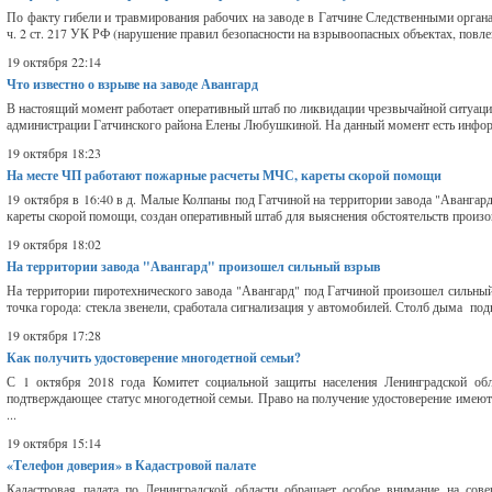
По факту гибели и травмирования рабочих на заводе в Гатчине Следственными орган
ч. 2 ст. 217 УК РФ (нарушение правил безопасности на взрывоопасных объектах, повле
19 октября 22:14
Что известно о взрыве на заводе Авангард
В настоящий момент работает оперативный штаб по ликвидации чрезвычайной ситуации
администрации Гатчинского района Елены Любушкиной. На данный момент есть информа
19 октября 18:23
На месте ЧП работают пожарные расчеты МЧС, кареты скорой помощи
19 октября в 16:40 в д. Малые Колпаны под Гатчиной на территории завода "Аванга
кареты скорой помощи, создан оперативный штаб для выяснения обстоятельств произош
19 октября 18:02
На территории завода "Авангард" произошел сильный взрыв
На территории пиротехнического завода "Авангард" под Гатчиной произошел сильны
точка города: стекла звенели, сработала сигнализация у автомобилей. Столб дыма под
19 октября 17:28
Как получить удостоверение многодетной семьи?
С 1 октября 2018 года Комитет социальной защиты населения Ленинградской об
подтверждающее статус многодетной семьи. Право на получение удостоверение имеют 
...
19 октября 15:14
«Телефон доверия» в Кадастровой палате
Кадастровая палата по Ленинградской области обращает особое внимание на сов