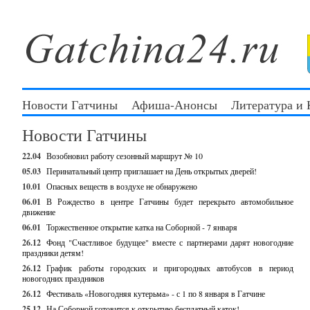
Новости Гатчины
Афиша-Анонсы
Литература и
Новости Гатчины
22.04
Возобновил работу сезонный маршрут № 10
05.03
Перинатальный центр приглашает на День открытых дверей!
10.01
Опасных веществ в воздухе не обнаружено
06.01
В Рождество в центре Гатчины будет перекрыто автомобильное
движение
06.01
Торжественное открытие катка на Соборной - 7 января
26.12
Фонд "Счастливое будущее" вместе с партнерами дарят новогодние
праздники детям!
26.12
График работы городских и пригородных автобусов в период
новогодних праздников
26.12
Фестиваль «Новогодняя кутерьма» - с 1 по 8 января в Гатчине
25.12
На Соборной готовится к открытию бесплатный каток!