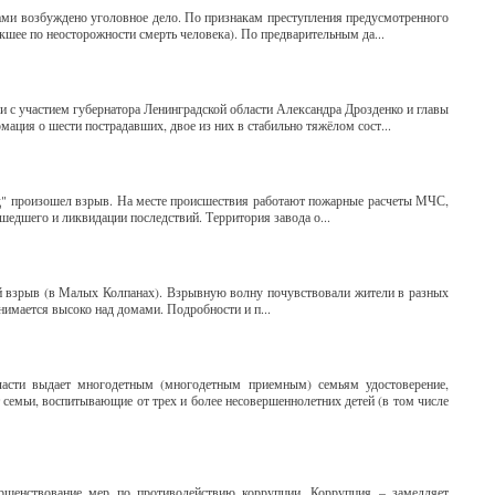
ами возбуждено уголовное дело. По признакам преступления предусмотренного
кшее по неосторожности смерть человека). По предварительным да...
 с участием губернатора Ленинградской области Александра Дрозденко и главы
ция о шести пострадавших, двое из них в стабильно тяжёлом сост...
рд" произошел взрыв. На месте происшествия работают пожарные расчеты МЧС,
едшего и ликвидации последствий. Территория завода о...
й взрыв (в Малых Колпанах). Взрывную волну почувствовали жители в разных
нимается высоко над домами. Подробности и п...
ласти выдает многодетным (многодетным приемным) семьям удостоверение,
семьи, воспитывающие от трех и более несовершеннолетних детей (в том числе
ершенствование мер по противодействию коррупции. Коррупция – замедляет