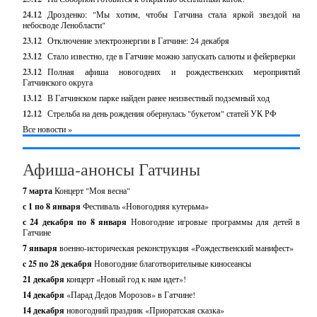
24.12
Дрозденко: "Мы хотим, чтобы Гатчина стала яркой звездой на
небосводе Ленобласти"
23.12
Отключение электроэнергии в Гатчине: 24 декабря
23.12
Стало известно, где в Гатчине можно запускать салюты и фейерверки
23.12
Полная афиша новогодних и рождественских мероприятий
Гатчинского округа
13.12
В Гатчинском парке найден ранее неизвестный подземный ход
12.12
Стрельба на день рождения обернулась "букетом" статей УК РФ
Все новости »
Афиша-анонсы Гатчины
7 марта
Концерт "Моя весна"
с 1 по 8 января
Фестиваль «Новогодняя кутерьма»
с 24 декабря по 8 января
Новогодние игровые программы для детей в
Гатчине
7 января
военно-историческая реконструкция «Рождественский манифест»
c 25 по 28 декабря
Новогодние благотворительные киносеансы
21 декабря
концерт «Новый год к нам идет»!
14 декабря
«Парад Дедов Морозов» в Гатчине!
14 декабря
новогодний праздник «Приоратская сказка»