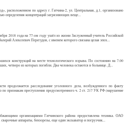
», расположенном по адресу г. Гатчина-2, ул. Центральная, д.1, организовано
лью определения концентраций загрязняющих веще...
тября 2018 года на 77-ом году ушёл из жизни Заслуженный учитель Российской
алерий Алексеевич Перегудов, с именем которого связана целая эпох...
ихся конструкций на месте технологического взрыва. По состоянию на 7.00
их, четверо из которых погибли. Два человека остаются в больнице. Д...
ти продолжается расследование уголовного дела, возбужденного по факту
о по признакам преступления предусмотренного ч. 2 ст. 217 УК РФ (нарушение
абжающими организациями Гатчинского района предоставлена техника. ОАО
сварочные аппараты, бензорезы, еще один экскаватор и погрузчик...