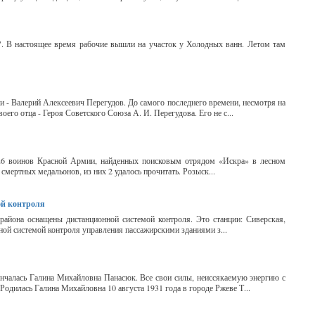
. В настоящее время рабочие вышли на участок у Холодных ванн. Летом там
- Валерий Алексеевич Перегудов. До самого последнего времени, несмотря на
его отца - Героя Советского Союза А. И. Перегудова. Его не с...
в 26 воинов Красной Армии, найденных поисковым отрядом «Искра» в лесном
смертных медальонов, из них 2 удалось прочитать. Розыск...
ой контроля
айона оснащены дистанционной системой контроля. Это станции: Сиверская,
ой системой контроля управления пассажирскими зданиями з...
кончалась Галина Михайловна Панасюк. Все свои силы, неиссякаемую энергию с
одилась Галина Михайловна 10 августа 1931 года в городе Ржеве Т...