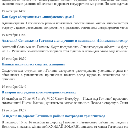
экономическое развитие общества и подрывает государственные устои. По законодател
19 октября 14:05
Как будут обслуживаться «пияфовские» дома?
Администрация Гатчинского района приглашает собственников жилых многокварти
встречу с целью разъяснения вопросов по управлению этими многоквартирными жилы
19 октября 11:02
Анатолий Солонько из Гатчины стал лучшим в номинации «Инновационное пр
Анатолий Солонько из Гатчины будет представлять Ленинградскую область на феде
2018». Решением компетентного жюри он стал лучшим в новой для этого года номина
19 октября 10:50
Пьянка закончилась смертью женщины
Следственным отделом по г.Гатчина завершено расследование уголовного дела в
обвиняются в умышленном причинении тяжкого вреда здоровью, повлекшего по н
причинен...
19 октября 08:46
В аварии пострадали трое несовершеннолетних
16 октября на 76 км 915 м а/д М-20 Санкт-Петербург - Псков под Гатчиной произошла
автомашиной Ниссан Кашкай, двигаясь по направлению из г. Пскова в сторону г. Санкт
18 октября 19:59
За неделю на дорогах Гатчины и района пострадали три пешехода
В период с 10 по 16 октября на дорогах Гатчины и Гатчинского района пострадали 
Водитель, управляя, а/машиной ХУНДАЙ SOLARIS, двигаясь от улицы Гагарина в сторо