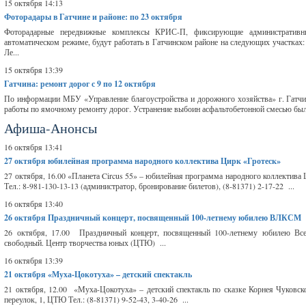
15 октября 14:13
Фоторадары в Гатчине и районе: по 23 октября
Фоторадарные передвижные комплексы КРИС-П, фиксирующие административн
автоматическом режиме, будут работать в Гатчинском районе на следующих участках: е
Ле...
15 октября 13:39
Гатчина: ремонт дорог с 9 по 12 октября
По информации МБУ «Управление благоустройства и дорожного хозяйства» г. Гатчин
работы по ямочному ремонту дорог. Устранение выбоин асфальтобетонной смесью был
Афиша-Анонсы
16 октября 13:41
27 октября
юбилейная программа народного коллектива Цирк «Гротеск»
27 октября, 16.00 «Планета Circus 55» – юбилейная программа народного коллектива 
Тел.: 8-981-130-13-13 (администратор, бронирование билетов), (8-81371) 2-17-22 ...
16 октября 13:40
26 октября
Праздничный концерт, посвященный 100-летнему юбилею ВЛКСМ
26 октября, 17.00 Праздничный концерт, посвященный 100-летнему юбилею В
свободный. Центр творчества юных (ЦТЮ) ...
16 октября 13:39
21 октября
«Муха-Цокотуха» – детский спектакль
21 октября, 12.00 «Муха-Цокотуха» – детский спектакль по сказке Корнея Чуковс
переулок, 1, ЦТЮ Тел.: (8-81371) 9-52-43, 3-40-26 ...