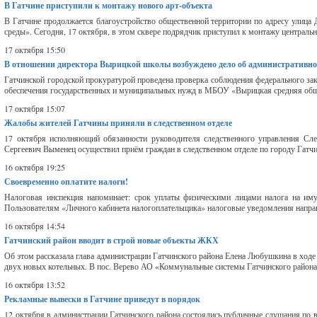
В Гатчине приступили к монтажу нового арт-объекта
В Гатчине продолжается благоустройство общественной территории по адресу улица
среды». Сегодня, 17 октября, в этом сквере подрядчик приступил к монтажу центрально
17 октября 15:50
В отношении директора Вырицкой школы возбуждено дело об административн
Гатчинской городской прокуратурой проведена проверка соблюдения федерального зако
обеспечения государственных и муниципальных нужд в МБОУ «Вырицкая средняя обще
17 октября 15:07
Жалобы жителей Гатчины приняли в следственном отделе
17 октября исполняющий обязанности руководителя следственного управления Сле
Сергеевич Выменец осуществил приём граждан в следственном отделе по городу Гатчин
16 октября 19:25
Своевременно оплатите налоги!
Налоговая инспекция напоминает: срок уплаты физическими лицами налога на имущ
Пользователям «Личного кабинета налогоплательщика» налоговые уведомления направ
16 октября 14:54
Гатчинский район вводит в строй новые объекты ЖКХ
Об этом рассказала глава администрации Гатчинского района Елена Любушкина в ходе 
двух новых котельных. В пос. Верево АО «Коммунальные системы Гатчинского района
16 октября 13:52
Рекламные вывески в Гатчине приведут в порядок
12 октября в администрации Гатчинского района состоялись публичные слушания по 