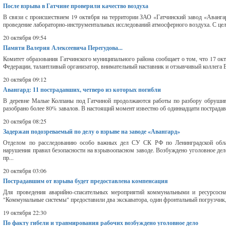
После взрыва в Гатчине проверили качество воздуха
В связи с происшествием 19 октября на территории ЗАО «Гатчинский завод «Авангард
проведение лабораторно-инструментальных исследований атмосферного воздуха. С це
20 октября 09:54
Памяти Валерия Алексеевича Перегудова...
Комитет образования Гатчинского муниципального района сообщает о том, что 17 ок
Федерации, талантливый организатор, внимательный наставник и отзывчивый коллега В
20 октября 09:12
Авангард: 11 пострадавших, четверо из которых погибли
В деревне Малые Колпаны под Гатчиной продолжаются работы по разбору обрушивш
разобрано более 80% завалов. В настоящий момент известно об одиннадцати пострадавш
20 октября 08:25
Задержан подозреваемый по делу о взрыве на заводе «Авангард»
Отделом по расследованию особо важных дел СУ СК РФ по Ленинградской облас
нарушения правил безопасности на взрывоопасном заводе. Возбуждено уголовное дел
пр...
20 октября 03:06
Пострадавшим от взрыва будет предоставлена компенсация
Для проведения аварийно-спасательных мероприятий коммунальными и ресурсосн
"Коммунальные системы" предоставили два экскаватора, один фронтальный погрузчик, 
19 октября 22:30
По факту гибели и травмирования рабочих возбуждено уголовное дело