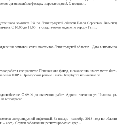
ия организаций на фасадах и кровле зданий. С инициат...
дственного комитета РФ по Ленинградской области Павел Сергеевич Выменец
чина. С 10.00 до 11.00 – в следственном отделе по городу Гатч...
отделения почтовой связи почтамтов Ленинградской области: Дата выплаты по
ктике работы специалистов Пенсионного фонда, к сожалению, имеет место быть.
равлении ПФР в Приморском районе Санкт-Петербурга назначение пе...
оснабжение. С 09.00 до окончания работ. Адреса: частично ул. Чкалова, ул.
 на теплотрассе. ...
емости энтеровирусной инфекцией. За январь - сентябрь 2018 года по области
г. – 45сл). Случаи заболевания регистрировались сред...