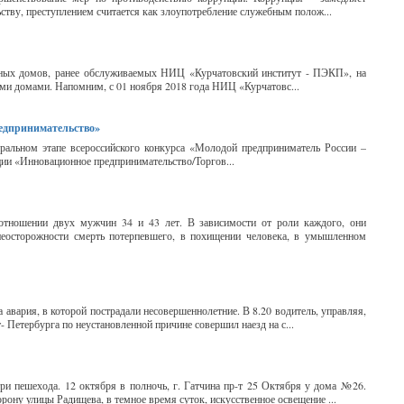
ьству, преступлением считается как злоупотребление служебным полож...
рных домов, ранее обслуживаемых НИЦ «Курчатовский институт - ПЭКП», на
ми домами. Напомним, с 01 ноября 2018 года НИЦ «Курчатовс...
едпринимательство»
ральном этапе всероссийского конкурса «Молодой предприниматель России –
ции «Инновационное предпринимательство/Торгов...
 отношении двух мужчин 34 и 43 лет. В зависимости от роли каждого, они
еосторожности смерть потерпевшего, в похищении человека, в умышленном
 авария, в которой пострадали несовершеннолетние. В 8.20 водитель, управляя,
- Петербурга по неустановленной причине совершил наезд на с...
три пешехода. 12 октября в полночь, г. Гатчина пр-т 25 Октября у дома №26.
ну улицы Радищева, в темное время суток, искусственное освещение ...