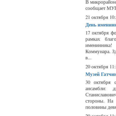
В микрорайоне
сообщает МУП
21 октября 10:
День именинн
17 октября ф
рамках благ
именинника!
Коммунара. Зд
в...
20 октября 11:
Музей Гатчин
30 октября с
ансамбли: 
Станиславов
стороны. На 
половины девят
20 октября 11: