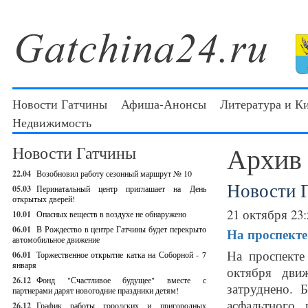
Новости Гатчины
Афиша-Анонсы
Литература и К
Недвижимость
Архив
Новости Гатчины
22.04
Возобновил работу сезонный маршрут № 10
Новости 
05.03
Перинатальный центр приглашает на День
открытых дверей!
21 октября 23:
10.01
Опасных веществ в воздухе не обнаружено
06.01
В Рождество в центре Гатчины будет перекрыто
На проспекте
автомобильное движение
На проспекте
06.01
Торжественное открытие катка на Соборной - 7
января
октября дви
26.12
Фонд "Счастливое будущее" вместе с
затруднено. 
партнерами дарят новогодние праздники детям!
асфальтного
26.12
График работы городских и пригородных