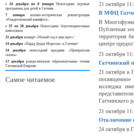
21 октября 11:
с 24 декабря по 8 января
Новогодние игровые
программы для детей в Гатчине
В МФЦ Гатчи
7 января
военно-историческая реконструкция
«Рождественский манифест»
В Многофункц
c 25 по 28 декабря
Новогодние благотворительные
Публичная зон
киносеансы
территория б
21 декабря
концерт «Новый год к нам идет»!
центре предос
14 декабря
«Парад Дедов Морозов» в Гатчине!
14 декабря
новогодний праздник «Приоратская
21 октября 11:
сказка»
Гатчинский п
13 декабря
рождественские образовательные чтения
Гатчинской Епархии
21 октября в 
Самое читаемое
посвященное
колледжа им
представител
Гатчинского ра
21 октября 11:
Отключение о
24 октября в 