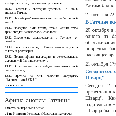
автобусов в период новогодних праздников
Автомобилисто
26.12
Фестиваль «Новогодняя кутерьма» - с 1 по 8
января в Гатчине
21 октября 22:
25.12
На Соборной готовится к открытию бесплатный
В Гатчине в
каток!
24.12
Дрозденко: "Мы хотим, чтобы Гатчина стала
20 октября в
яркой звездой на небосводе Ленобласти"
одного из б
23.12
Отключение электроэнергии в Гатчине: 24
обслуживания
декабря
23.12
Стало известно, где в Гатчине можно запускать
повредили бан
салюты и фейерверки
настоящее вре
23.12
Полная афиша новогодних и рождественских
мероприятий Гатчинского округа
21 октября 17:
13.12
В Гатчинском парке найден ранее неизвестный
Сегодня сост
подземный ход
12.12
Стрельба на день рождения обернулась
Шварц"
"букетом" статей УК РФ
Сегодня - 21 
Все новости »
презентация 
Шварц". Кн
Афиша-анонсы Гатчины
издательство
7 марта
Концерт "Моя весна"
Шварца была н
с 1 по 8 января
Фестиваль «Новогодняя кутерьма»