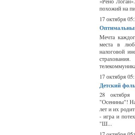
«Рено Логан»
похожий на пи.
17 октября 05:
Оптимальный
Мечта каждог
места в люб
налоговой ин
страхован
телекоммуника
17 октября 05:
Детский фол
28 октября 
"Осенины"! Н
лет и их роди
- игра и пот
"Ш...
17 октября 05: