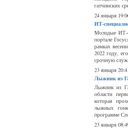
гатчинских ср
24 января 19:0
ИТ-специалис
Молодые ИТ-с
портале Госус
рамках весенн
2022 году, ег
срочную служб
23 января 20:4
Лыжник из Га
Лыжник из Га
области пер
которая про
лыжных гонк
программе Спе
23 января 08:4