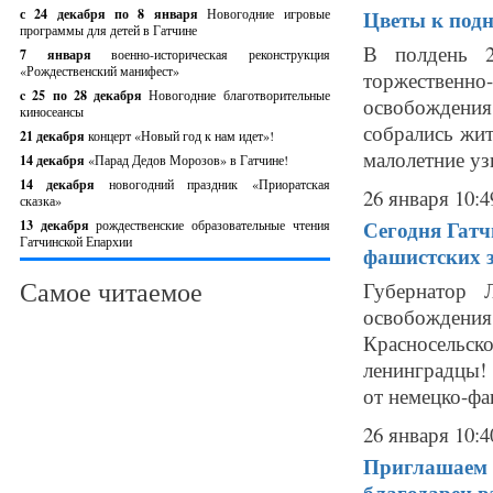
с 24 декабря по 8 января
Новогодние игровые
Цветы к подн
программы для детей в Гатчине
В полдень 2
7 января
военно-историческая реконструкция
«Рождественский манифест»
торжествен
c 25 по 28 декабря
Новогодние благотворительные
освобождения
киносеансы
собрались жит
21 декабря
концерт «Новый год к нам идет»!
малолетние уз
14 декабря
«Парад Дедов Морозов» в Гатчине!
14 декабря
новогодний праздник «Приоратская
26 января 10:4
сказка»
Сегодня Гатч
13 декабря
рождественские образовательные чтения
Гатчинской Епархии
фашистских 
Самое читаемое
Губернатор 
освобождения
Красносельск
ленинградцы!
от немецко-фа
26 января 10:4
Приглашаем 
благодарен ва