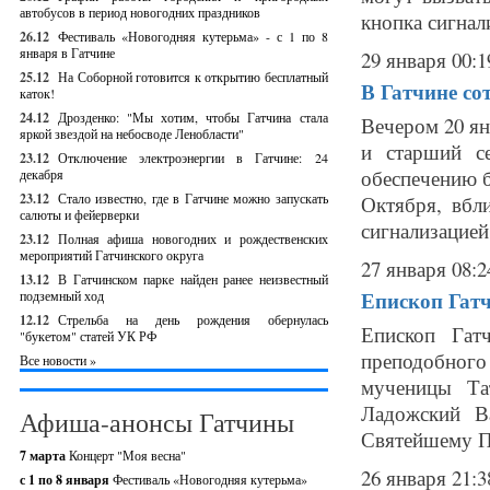
автобусов в период новогодних праздников
кнопка сигнали
26.12
Фестиваль «Новогодняя кутерьма» - с 1 по 8
января в Гатчине
29 января 00:1
25.12
На Соборной готовится к открытию бесплатный
В Гатчине с
каток!
24.12
Дрозденко: "Мы хотим, чтобы Гатчина стала
Вечером 20 ян
яркой звездой на небосводе Ленобласти"
и старший с
23.12
Отключение электроэнергии в Гатчине: 24
обеспечению б
декабря
23.12
Стало известно, где в Гатчине можно запускать
Октября, вбл
салюты и фейерверки
сигнализацией 
23.12
Полная афиша новогодних и рождественских
мероприятий Гатчинского округа
27 января 08:2
13.12
В Гатчинском парке найден ранее неизвестный
Епископ Гат
подземный ход
12.12
Стрельба на день рождения обернулась
Епископ Гат
"букетом" статей УК РФ
преподобного
Все новости »
мученицы Та
Ладожский В
Афиша-анонсы Гатчины
Святейшему Па
7 марта
Концерт "Моя весна"
26 января 21:3
с 1 по 8 января
Фестиваль «Новогодняя кутерьма»