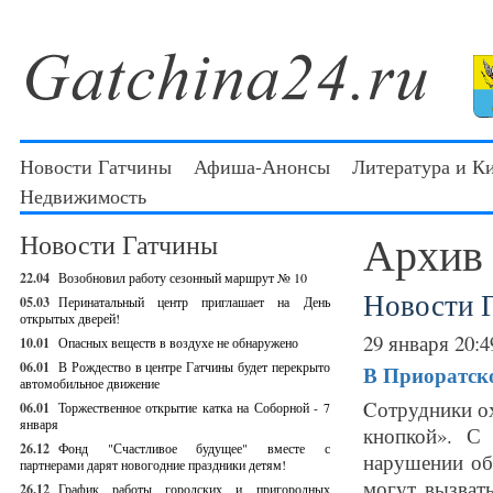
Новости Гатчины
Афиша-Анонсы
Литература и К
Недвижимость
Архив
Новости Гатчины
22.04
Возобновил работу сезонный маршрут № 10
Новости 
05.03
Перинатальный центр приглашает на День
открытых дверей!
29 января 20:4
10.01
Опасных веществ в воздухе не обнаружено
06.01
В Рождество в центре Гатчины будет перекрыто
В Приоратск
автомобильное движение
Cотрудники о
06.01
Торжественное открытие катка на Соборной - 7
января
кнопкой». С
26.12
Фонд "Счастливое будущее" вместе с
нарушении об
партнерами дарят новогодние праздники детям!
могут вызват
26.12
График работы городских и пригородных