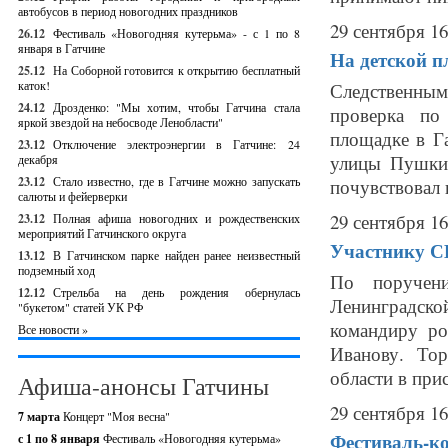
автобусов в период новогодних праздников
29 сентября 16
26.12
Фестиваль «Новогодняя кутерьма» - с 1 по 8
января в Гатчине
На детской п
25.12
На Соборной готовится к открытию бесплатный
каток!
Следственным
24.12
Дрозденко: "Мы хотим, чтобы Гатчина стала
проверка по
яркой звездой на небосводе Ленобласти"
площадке в Г
23.12
Отключение электроэнергии в Гатчине: 24
улицы Пушкин
декабря
23.12
Стало известно, где в Гатчине можно запускать
почувствовал 
салюты и фейерверки
29 сентября 16
23.12
Полная афиша новогодних и рождественских
мероприятий Гатчинского округа
Участнику С
13.12
В Гатчинском парке найден ранее неизвестный
подземный ход
По поручени
12.12
Стрельба на день рождения обернулась
Ленинградско
"букетом" статей УК РФ
командиру ро
Все новости »
Иванову. Тор
области в прис
Афиша-анонсы Гатчины
29 сентября 16
7 марта
Концерт "Моя весна"
Фестиваль-ко
с 1 по 8 января
Фестиваль «Новогодняя кутерьма»