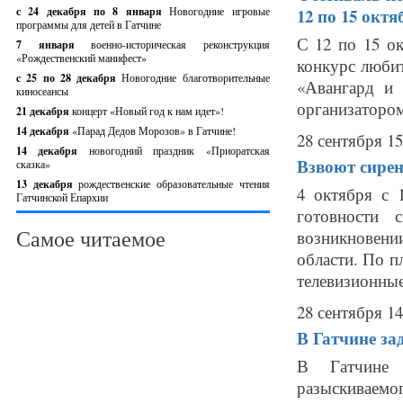
с 24 декабря по 8 января
Новогодние игровые
12 по 15 октя
программы для детей в Гатчине
С 12 по 15 о
7 января
военно-историческая реконструкция
«Рождественский манифест»
конкурс люби
c 25 по 28 декабря
Новогодние благотворительные
«Авангард и 
киносеансы
организатором 
21 декабря
концерт «Новый год к нам идет»!
14 декабря
«Парад Дедов Морозов» в Гатчине!
28 сентября 15
14 декабря
новогодний праздник «Приоратская
Взвоют сирен
сказка»
13 декабря
рождественские образовательные чтения
4 октября с 
Гатчинской Епархии
готовности 
Самое читаемое
возникновен
области. По п
телевизионные
28 сентября 14
В Гатчине за
В Гатчине с
разыскиваемо