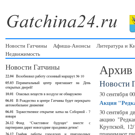
Новости Гатчины
Афиша-Анонсы
Литература и К
Недвижимость
Архив
Новости Гатчины
22.04
Возобновил работу сезонный маршрут № 10
Новости 
05.03
Перинатальный центр приглашает на День
открытых дверей!
30 сентября 00
10.01
Опасных веществ в воздухе не обнаружено
06.01
В Рождество в центре Гатчины будет перекрыто
Акция "Редка
автомобильное движение
30 сентября 
06.01
Торжественное открытие катка на Соборной - 7
января
акцию "Редка
26.12
Фонд "Счастливое будущее" вместе с
Крупской, 12
партнерами дарят новогодние праздники детям!
принимают пищ
26.12
График работы городских и пригородных