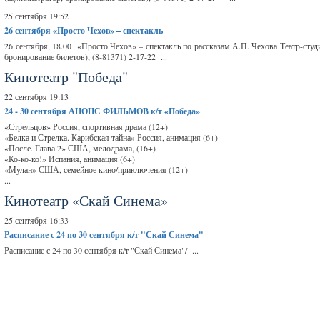
25 сентября 19:52
26 сентября
«Просто Чехов» – спектакль
26 сентября, 18.00 «Просто Чехов» – спектакль по рассказам А.П. Чехова Театр-студи
бронирование билетов), (8-81371) 2-17-22 ...
Кинотеатр "Победа"
22 сентября 19:13
24 - 30 сентября
АНОНС ФИЛЬМОВ к/т «Победа»
«Стрельцов» Россия, спортивная драма (12+)
«Белка и Стрелка. Карибская тайна» Россия, анимация (6+)
«После. Глава 2» США, мелодрама, (16+)
«Ко-ко-ко!» Испания, анимация (6+)
«Мулан» США, семейное кино/приключения (12+)
...
Кинотеатр «Скай Синема»
25 сентября 16:33
Расписание
с 24 по 30 сентября
к/т "Скай Синема"
Расписание с 24 по 30 сентября к/т "Скай Синема"/ ...