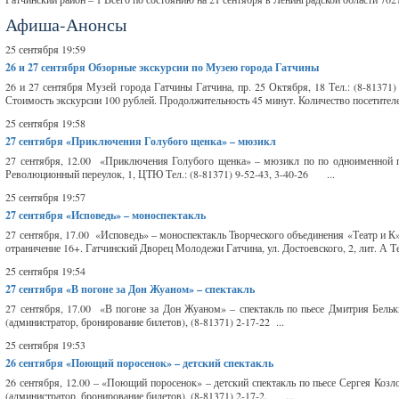
Афиша-Анонсы
25 сентября 19:59
26 и 27 сентября
Обзорные экскурсии по Музею города Гатчины
26 и 27 сентября Музей города Гатчины Гатчина, пр. 25 Октября, 18 Тел.: (8-81371
Стоимость экскурсии 100 рублей. Продолжительность 45 минут. Количество посетителей
25 сентября 19:58
27 сентября
«Приключения Голубого щенка» – мюзикл
27 сентября, 12.00 «Приключения Голубого щенка» – мюзикл по по одноименной п
Революционный переулок, 1, ЦТЮ Тел.: (8-81371) 9-52-43, 3-40-26 ...
25 сентября 19:57
27 сентября
«Исповедь» – моноспектакль
27 сентября, 17.00 «Исповедь» – моноспектакль Творческого объединения «Театр и К
отраничение 16+. Гатчинский Дворец Молодежи Гатчина, ул. Достоевского, 2, лит. А Тел
25 сентября 19:54
27 сентября
«В погоне за Дон Жуаном» – спектакль
27 сентября, 17.00 «В погоне за Дон Жуаном» – спектакль по пьесе Дмитрия Белькин
(администратор, бронирование билетов), (8-81371) 2-17-22 ...
25 сентября 19:53
26 сентября
«Поющий поросенок» – детский спектакль
26 сентября, 12.00 – «Поющий поросенок» – детский спектакль по пьесе Сергея Козлов
(администратор, бронирование билетов), (8-81371) 2-17-2. ...