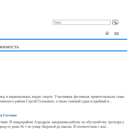
жимость
р и национальных видов спорта. Участников фестиваля приветствовали глава
инского района Сергей Голованов, а также главный судья и идейный в...
 в Гатчине
атчине. В микрорайоне Аэродром завершены работы по обустройству тротуара у
ор от дома № 3 по улице Зверевой до школы. В соответствии с кон...