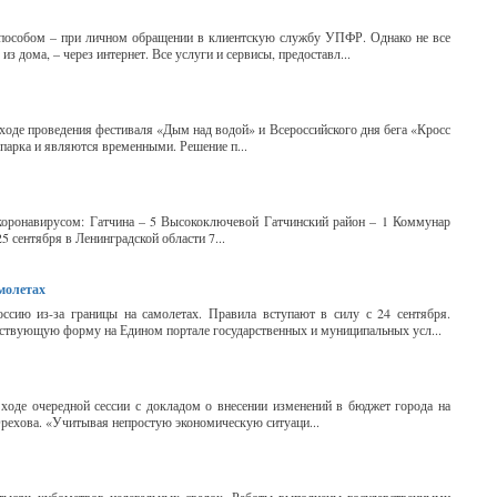
пособом – при личном обращении в клиентскую службу УПФР. Однако не все
 дома, – через интернет. Все услуги и сервисы, предоставл...
ходе проведения фестиваля «Дым над водой» и Всероссийского дня бега «Кросс
парка и являются временными. Решение п...
 коронавирусом: Гатчина – 5 Высокоключевой Гатчинский район – 1 Коммунар
5 сентября в Ленинградской области 7...
молетах
ссию из-за границы на самолетах. Правила вступают в силу с 24 сентября.
тствующую форму на Едином портале государственных и муниципальных усл...
ходе очередной сессии с докладом о внесении изменений в бюджет города на
Орехова. «Учитывая непростую экономическую ситуаци...