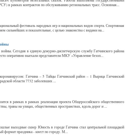
 тысяч кубометров нелегальных свалок. Работы выполнены государственными
) в рамках контрактов по обслуживанию региональных трасс. Основная...
национальный фестиваль народных игр и национальных видов спорта. Спортивная
ем сильнейших и показательные, с целью знакомства с видами на...
войны
 войны. Сегодня в единую дежурно-диспетчерскую службу Гатчинского района
место оперативно выехали представители МКУ «Управление безоп...
 коронавирусом: Гатчина – 5 Тайцы Гатчинский район – 1 Вырица Гатчинский
радской области 7732 заболевших ...
тоится в рамках в рамках реализации проекта Общероссийского общественного
твы, травы на улицах, общественных пространствах, вдоль дорог и ...
рошлые выходные сквер Юность в городе Гатчина стал центральной площадкой
й формат праздника - квест по городу. М...