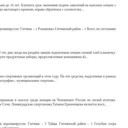
тьми до 16 лет. Близится срок окончания подачи заявлений на выплаты семьям с
о настоящего времени, вправе обратиться с соответству...
ронавирусом: Гатчина – 1 Романовка Гатчинский район – 1 Всего по состоянию
? это дни, когда мы раздаём нашим подопечным семьям свежий хлеб и выпечку.
уют продуктовые наборы, предоставленные компаниями &l...
о-спортивных организаций в этом году. На эти средства, выделенные в рамках
мография», муниципальные спортшко...
 прыжкам в высоту среди женщин на Чемпионате России по легкой атлетике.
е Сочи. Ленинградская спортсменка Татьяна Ермаченкова является восп...
ия коронавирусом: Гатчина – 3 Тайцы Гатчинский район – 1 Голубые озера
 заболевших ...