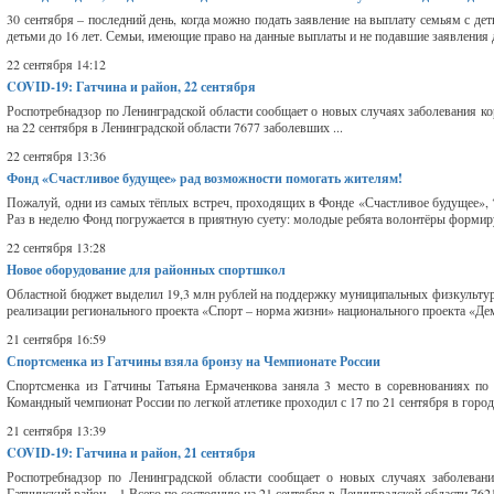
30 сентября – последний день, когда можно подать заявление на выплату семьям с де
детьми до 16 лет. Семьи, имеющие право на данные выплаты и не подавшие заявления д
22 сентября 14:12
COVID-19: Гатчина и район, 22 сентября
Роспотребнадзор по Ленинградской области сообщает о новых случаях заболевания ко
на 22 сентября в Ленинградской области 7677 заболевших ...
22 сентября 13:36
Фонд «Счастливое будущее» рад возможности помогать жителям!
Пожалуй, одни из самых тёплых встреч, проходящих в Фонде «Счастливое будущее», 
Раз в неделю Фонд погружается в приятную суету: молодые ребята волонтёры формир
22 сентября 13:28
Новое оборудование для районных спортшкол
Областной бюджет выделил 19,3 млн рублей на поддержку муниципальных физкультурн
реализации регионального проекта «Спорт – норма жизни» национального проекта «Де
21 сентября 16:59
Спортсменка из Гатчины взяла бронзу на Чемпионате России
Спортсменка из Гатчины Татьяна Ермаченкова заняла 3 место в соревнованиях по
Командный чемпионат России по легкой атлетике проходил с 17 по 21 сентября в город
21 сентября 13:39
COVID-19: Гатчина и район, 21 сентября
Роспотребнадзор по Ленинградской области сообщает о новых случаях заболеван
Гатчинский район – 1 Всего по состоянию на 21 сентября в Ленинградской области 7621