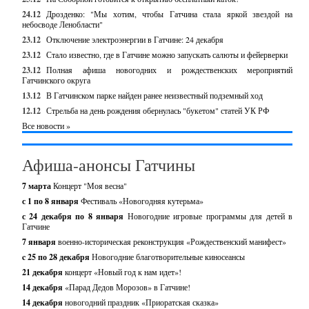
24.12
Дрозденко: "Мы хотим, чтобы Гатчина стала яркой звездой на
небосводе Ленобласти"
23.12
Отключение электроэнергии в Гатчине: 24 декабря
23.12
Стало известно, где в Гатчине можно запускать салюты и фейерверки
23.12
Полная афиша новогодних и рождественских мероприятий
Гатчинского округа
13.12
В Гатчинском парке найден ранее неизвестный подземный ход
12.12
Стрельба на день рождения обернулась "букетом" статей УК РФ
Все новости »
Афиша-анонсы Гатчины
7 марта
Концерт "Моя весна"
с 1 по 8 января
Фестиваль «Новогодняя кутерьма»
с 24 декабря по 8 января
Новогодние игровые программы для детей в
Гатчине
7 января
военно-историческая реконструкция «Рождественский манифест»
c 25 по 28 декабря
Новогодние благотворительные киносеансы
21 декабря
концерт «Новый год к нам идет»!
14 декабря
«Парад Дедов Морозов» в Гатчине!
14 декабря
новогодний праздник «Приоратская сказка»