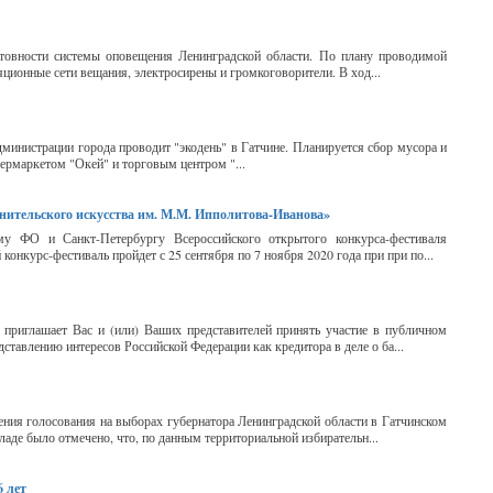
отовности системы оповещения Ленинградской области. По плану проводимой
ционные сети вещания, электросирены и громкоговорители. В ход...
министрации города проводит "экодень" в Гатчине. Планируется сбор мусора и
ермаркетом "Окей" и торговым центром "...
лнительского искусства им. М.М. Ипполитова-Иванова»
му ФО и Санкт-Петербургу Всероссийского открытого конкурса-фестиваля
онкурс-фестиваль пройдет с 25 сентября по 7 ноября 2020 года при при по...
приглашает Вас и (или) Ваших представителей принять участие в публичном
тавлению интересов Российской Федерации как кредитора в деле о ба...
ения голосования на выборах губернатора Ленинградской области в Гатчинском
аде было отмечено, что, по данным территориальной избирательн...
6 лет