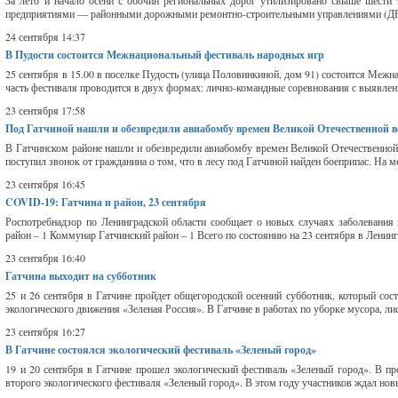
За лето и начало осени с обочин региональных дорог утилизировано свыше шести
предприятиями — районными дорожными ремонтно-строительными управлениями (ДРСУ
24 сентября 14:37
В Пудости состоится Межнациональный фестиваль народных игр
25 сентября в 15.00 в поселке Пудость (улица Половинкиной, дом 91) состоится Меж
часть фестиваля проводится в двух формах: лично-командные соревнования с выявлени
23 сентября 17:58
Под Гатчиной нашли и обезвредили авиабомбу времен Великой Отечественной 
В Гатчинском районе нашли и обезвредили авиабомбу времен Великой Отечественной
поступил звонок от гражданина о том, что в лесу под Гатчиной найден боеприпас. На 
23 сентября 16:45
COVID-19: Гатчина и район, 23 сентября
Роспотребнадзор по Ленинградской области сообщает о новых случаях заболевания
район – 1 Коммунар Гатчинский район – 1 Всего по состоянию на 23 сентября в Ленинг
23 сентября 16:40
Гатчина выходит на субботник
25 и 26 сентября в Гатчине пройдет общегородской осенний субботник, который сос
экологического движения «Зеленая Россия». В Гатчине в работах по уборке мусора, лис
23 сентября 16:27
В Гатчине состоялся экологический фестиваль «Зеленый город»
19 и 20 сентября в Гатчине прошел экологический фестиваль «Зеленый город». В п
второго экологического фестиваля «Зеленый город». В этом году участников ждал новы