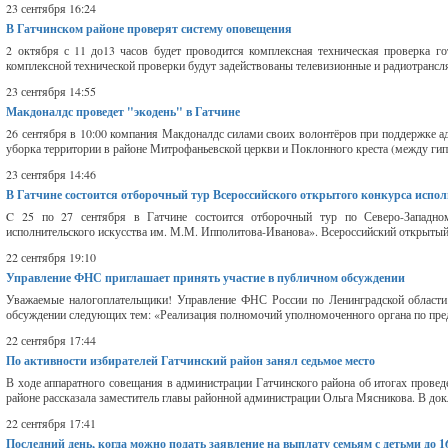
23 сентября 16:24
В Гатчинском районе проверят систему оповещения
2 октября с 11 до13 часов будет проводится комплексная техническая проверка г
комплексной технической проверки будут задействованы телевизионные и радиотрансля
23 сентября 14:55
Макдоналдс проведет "экодень" в Гатчине
26 сентября в 10:00 компания Макдоналдс силами своих волонтёров при поддержке ад
уборка территории в районе Митрофаньевской церкви и Поклонного креста (между гип
23 сентября 14:46
В Гатчине состоится отборочный тур Всероссийского открытого конкурса испо
C 25 по 27 сентября в Гатчине состоится отборочный тур по Северо-Западно
исполнительского искусства им. М.М. Ипполитова-Иванова». Всероссийский открытый к
22 сентября 19:10
Управление ФНС приглашает принять участие в публичном обсуждении
Уважаемые налогоплательщики! Управление ФНС России по Ленинградской области 
обсуждении следующих тем: «Реализация полномочий уполномоченного органа по предс
22 сентября 17:44
По активности избирателей Гатчинский район занял седьмое место
В ходе аппаратного совещания в администрации Гатчинского района об итогах провед
районе рассказала заместитель главы районной администрации Ольга Мясникова. В докл
22 сентября 17:41
Последний день, когда можно подать заявление на выплату семьям с детьми до 1