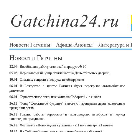
Новости Гатчины
Афиша-Анонсы
Литература и
Новости Гатчины
22.04
Возобновил работу сезонный маршрут № 10
05.03
Перинатальный центр приглашает на День открытых дверей!
10.01
Опасных веществ в воздухе не обнаружено
06.01
В Рождество в центре Гатчины будет перекрыто автомобильное
движение
06.01
Торжественное открытие катка на Соборной - 7 января
26.12
Фонд "Счастливое будущее" вместе с партнерами дарят новогодние
праздники детям!
26.12
График работы городских и пригородных автобусов в период
новогодних праздников
26.12
Фестиваль «Новогодняя кутерьма» - с 1 по 8 января в Гатчине
25.12
На Соборной готовится к открытию бесплатный каток!