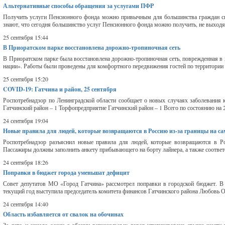
Альтернативные способы обращения за услугами ПФР
Получить услуги Пенсионного фонда можно привычным для большинства граждан с
знают, что сегодня большинство услуг Пенсионного фонда можно получить, не выходя из
25 сентября 15:44
В Приоратском парке восстановлена дорожно-тропиночная сеть
В Приоратском парке была восстановлена дорожно-тропиночная сеть, поврежденная в 
нации». Работы были проведены для комфортного передвижения гостей по территории 
25 сентября 15:20
COVID-19: Гатчина и район, 25 сентября
Роспотребнадзор по Ленинградской области сообщает о новых случаях заболевания
Гатчинский район – 1 Торфопредприятие Гатчинский район – 1 Всего по состоянию на 2
24 сентября 19:04
Новые правила для людей, которые возвращаются в Россию из-за границы на са
Роспотребнадзор разъяснил новые правила для людей, которые возвращаются в Ро
Пассажиры должны заполнить анкету прибывающего на борту лайнера, а также соотве
24 сентября 18:26
Поправки в бюджет города уменьшат дефицит
Совет депутатов МО «Город Гатчина» рассмотрел поправки в городской бюджет. В 
текущий год выступила председатель комитета финансов Гатчинского района Любовь 
24 сентября 14:40
Область избавляется от свалок на обочинах