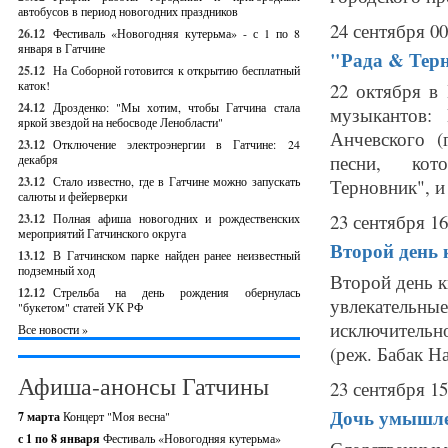
автобусов в период новогодних праздников
24 сентября 00
26.12
Фестиваль «Новогодняя кутерьма» - с 1 по 8
января в Гатчине
"Рада & Терн
25.12
На Соборной готовится к открытию бесплатный
каток!
22 октября в 
24.12
Дрозденко: "Мы хотим, чтобы Гатчина стала
музыкантов:
яркой звездой на небосводе Ленобласти"
Анчевского (
23.12
Отключение электроэнергии в Гатчине: 24
песни, кото
декабря
23.12
Стало известно, где в Гатчине можно запускать
Терновник", и 
салюты и фейерверки
23 сентября 16
23.12
Полная афиша новогодних и рождественских
мероприятий Гатчинского округа
Второй день 
13.12
В Гатчинском парке найден ранее неизвестный
подземный ход
Второй день к
12.12
Стрельба на день рождения обернулась
увлекательные
"букетом" статей УК РФ
исключительн
Все новости »
(реж. Бабак На
Афиша-анонсы Гатчины
23 сентября 15
Дочь умышле
7 марта
Концерт "Моя весна"
с 1 по 8 января
Фестиваль «Новогодняя кутерьма»