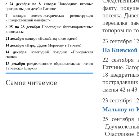
Следственным
с 24 декабря по 8 января
Новогодние игровые
факту покуш
программы для детей в Гатчине
поселка Дивен
7 января
военно-историческая реконструкция
«Рождественский манифест»
перепалка за
c 25 по 28 декабря
Новогодние благотворительные
топором по гол
киносеансы
21 декабря
концерт «Новый год к нам идет»!
23 сентября 12
14 декабря
«Парад Дедов Морозов» в Гатчине!
На Киевской 
14 декабря
новогодний праздник «Приоратская
сказка»
22 сентября
13 декабря
рождественские образовательные чтения
Гатчине. Заго
Гатчинской Епархии
18 квадратны
Самое читаемое
пострадавших
смены 42 и 43 
23 сентября 12
Малышу из К
25 сентября 
"Двухколёсны
"Счастливое 