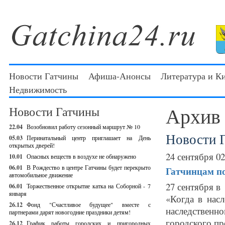
Новости Гатчины
Афиша-Анонсы
Литература и К
Недвижимость
Архив
Новости Гатчины
22.04
Возобновил работу сезонный маршрут № 10
Новости 
05.03
Перинатальный центр приглашает на День
открытых дверей!
24 сентября 02
10.01
Опасных веществ в воздухе не обнаружено
06.01
В Рождество в центре Гатчины будет перекрыто
Гатчинцам по
автомобильное движение
27 сентября в
06.01
Торжественное открытие катка на Соборной - 7
января
«Когда в нас
26.12
Фонд "Счастливое будущее" вместе с
наследственн
партнерами дарят новогодние праздники детям!
городского пр
26.12
График работы городских и пригородных