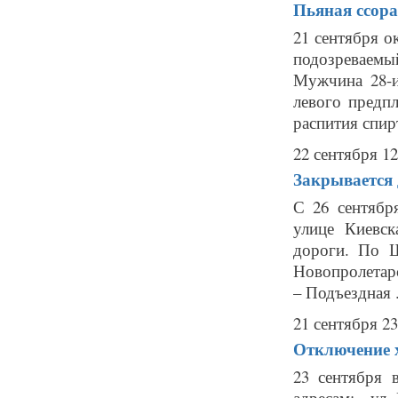
Пьяная ссор
21 сентября о
подозреваем
Мужчина 28-и
левого предп
распития спирт
22 сентября 12
Закрывается
С 26 сентябр
улице Киевск
дороги. По Ш
Новопролетар
– Подъездная .
21 сентября 23
Отключение х
23 сентября 
адресам: - ул. 