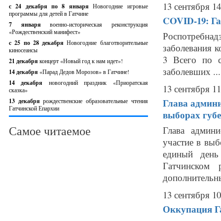
13 сентября 14
с 24 декабря по 8 января
Новогодние игровые
программы для детей в Гатчине
COVID-19: Га
7 января
военно-историческая реконструкция
«Рождественский манифест»
Роспотребнад
c 25 по 28 декабря
Новогодние благотворительные
заболевания к
киносеансы
3 Всего по с
21 декабря
концерт «Новый год к нам идет»!
заболевших ...
14 декабря
«Парад Дедов Морозов» в Гатчине!
14 декабря
новогодний праздник «Приоратская
13 сентября 11
сказка»
Глава админи
13 декабря
рождественские образовательные чтения
Гатчинской Епархии
выборах губ
Самое читаемое
Глава админ
участие в выб
единый день
Гатчинском 
дополнительны
13 сентября 10
Оккупация Га