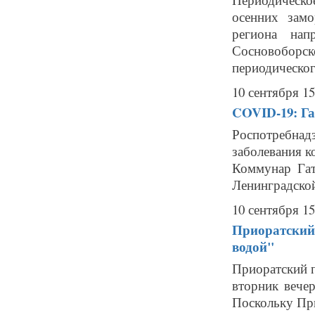
осенних замо
региона нап
Сосновобор
периодическог
10 сентября 15
COVID-19: Га
Роспотребнад
заболевания к
Коммунар Гат
Ленинградской
10 сентября 15
Приоратский 
водой"
Приоратский п
вторник вече
Поскольку При