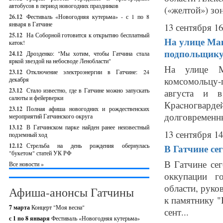
автобусов в период новогодних праздников
(«желтой») зон
26.12
Фестиваль «Новогодняя кутерьма» - с 1 по 8
января в Гатчине
13 сентября 16
25.12
На Соборной готовится к открытию бесплатный
На улице Ма
каток!
подпольщик
24.12
Дрозденко: "Мы хотим, чтобы Гатчина стала
яркой звездой на небосводе Ленобласти"
На улице М
23.12
Отключение электроэнергии в Гатчине: 24
комсомольцу
декабря
23.12
Стало известно, где в Гатчине можно запускать
августа и в
салюты и фейерверки
Краcногвар
23.12
Полная афиша новогодних и рождественских
долговременны
мероприятий Гатчинского округа
13.12
В Гатчинском парке найден ранее неизвестный
13 сентября 14
подземный ход
12.12
Стрельба на день рождения обернулась
В Гатчине се
"букетом" статей УК РФ
В Гатчине се
Все новости »
оккупации г
области, руко
Афиша-анонсы Гатчины
к памятнику "
7 марта
Концерт "Моя весна"
сент...
с 1 по 8 января
Фестиваль «Новогодняя кутерьма»