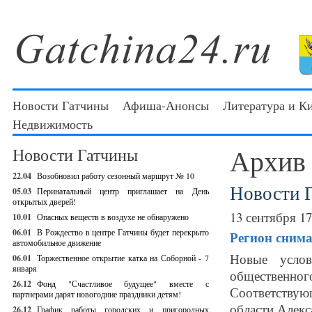
Новости Гатчины
Афиша-Анонсы
Литература и К
Недвижимость
Архив
Новости Гатчины
22.04
Возобновил работу сезонный маршрут № 10
Новости 
05.03
Перинатальный центр приглашает на День
открытых дверей!
13 сентября 17
10.01
Опасных веществ в воздухе не обнаружено
06.01
В Рождество в центре Гатчины будет перекрыто
Регион снима
автомобильное движение
Новые услов
06.01
Торжественное открытие катка на Соборной - 7
января
общественного
26.12
Фонд "Счастливое будущее" вместе с
Соответствую
партнерами дарят новогодние праздники детям!
области Алекс
26.12
График работы городских и пригородных