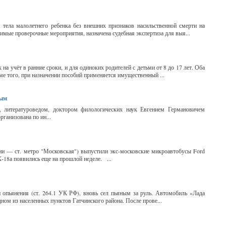
тела малолетнего ребенка без внешних признаков насильственной смерти на
имые проверочные мероприятия, назначена судебная экспертиза для выя...
а учёт в ранние сроки, и для одиноких родителей с детьми от 8 до 17 лет. Оба
ме того, при назначении пособий применяется имущественный ...
ным
м, литературоведом, доктором филологических наук Евгением Германовичем
ганизована по ин...
ии — ст. метро "Московская") выпустили экс-московские микроавтобусы Ford
-18а появились еще на прошлой неделе. ...
 опьянения (ст. 264.1 УК РФ), вновь сел пьяным за руль. Автомобиль «Лада
ом из населенных пунктов Гатчинского района. После прове...