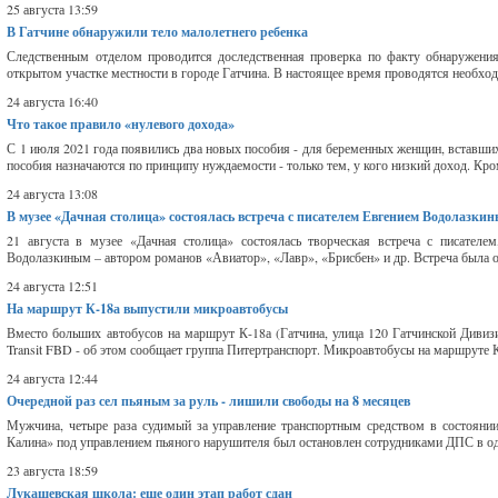
25 августа 13:59
В Гатчине обнаружили тело малолетнего ребенка
Следственным отделом проводится доследственная проверка по факту обнаружения 
открытом участке местности в городе Гатчина. В настоящее время проводятся необход
24 августа 16:40
Что такое правило «нулевого дохода»
С 1 июля 2021 года появились два новых пособия - для беременных женщин, вставших н
пособия назначаются по принципу нуждаемости - только тем, у кого низкий доход. Кро
24 августа 13:08
В музее «Дачная столица» состоялась встреча с писателем Евгением Водолазки
21 августа в музее «Дачная столица» состоялась творческая встреча с писателе
Водолазкиным – автором романов «Авиатор», «Лавр», «Брисбен» и др. Встреча была ор
24 августа 12:51
На маршрут К-18а выпустили микроавтобусы
Вместо больших автобусов на маршрут К-18а (Гатчина, улица 120 Гатчинской Дивиз
Transit FBD - об этом сообщает группа Питертранспорт. Микроавтобусы на маршруте К
24 августа 12:44
Очередной раз сел пьяным за руль - лишили свободы на 8 месяцев
Мужчина, четыре раза судимый за управление транспортным средством в состоянии
Калина» под управлением пьяного нарушителя был остановлен сотрудниками ДПС в одн
23 августа 18:59
Лукашевская школа: еще один этап работ сдан