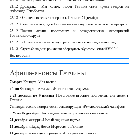
24.12
Дрозденко: "Мы хотим, чтобы Гатчина стала яркой звездой на
небосводе Ленобласти"
23.12
Отключение электроэнергии в Гатчине: 24 декабря
23.12
Стало известно, где в Гатчине можно запускать салюты и фейерверки
23.12
Полная афиша новогодних и рождественских мероприятий
Гатчинского округа
13.12
В Гатчинском парке найден ранее неизвестный подземный ход
12.12
Стрельба на день рождения обернулась "букетом" статей УК РФ
Все новости »
Афиша-анонсы Гатчины
7 марта
Концерт "Моя весна"
с 1 по 8 января
Фестиваль «Новогодняя кутерьма»
с 24 декабря по 8 января
Новогодние игровые программы для детей в
Гатчине
7 января
военно-историческая реконструкция «Рождественский манифест»
c 25 по 28 декабря
Новогодние благотворительные киносеансы
21 декабря
концерт «Новый год к нам идет»!
14 декабря
«Парад Дедов Морозов» в Гатчине!
14 декабря
новогодний праздник «Приоратская сказка»