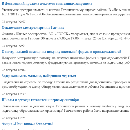
В День знаний продажа алкоголя в магазинах запрещена
Уважаемые предприниматели и жители Гатчинского муниципал района! В «День знаний
10.11.2011 года № 88-оз «Об обеспечении реализации полномочий органов государствен
27 августа 09:57
Отключение электроэнергии в Гатчине
Филиал «Южные электросети» АО «ЛОЭСК» уведомляет, что в связи с проведением з
электроэнергии в Гатчине: 30 августа с 9.00 до 17:00: - пр-кт. 25-го Октября д. 42, 44, 4
27 августа 09:53
О материальной помощи на покупку школьной формы и принадлежностей
Получите материальную помощь на покупку школьной формы и принадлежностей! Под
выплачивают единовременную федеральную материальную помощь на подготовку ребенка
26 августа 16:02
Задержана мать малыша, найденного мертвым
Следственным отделом по городу Гатчина по результатам доследственной проверки в
дело возбуждено по факту обнаружения тела малолетнего ребенка без внешних признако
26 августа 15:39
Школы и детсады готовятся к первому сентября
Обновление школ и детских садов Гатчинского района к новому учебному году обе
подготовку образовательных организаций Гатчинского района было направлено свыше 3
26 августа 15:25
Акция «Ночь кино»: бесплатно!