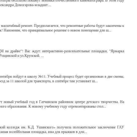
отеатры бесплатно покажут новинки отечественного кинематографа. В этом году
лександра Домогарова-младшег...
 масштабный ремонт. Предполагается, что ремонтные работы будут закончены к
ок! Напомним, что принципиальное решение о новом помещении для ш...
ДМ на драйве"! Вас ждут: интерактивно-развлекательные площадки, "Ярмарка
Рощинской и ул.Крупской. ...
ентября пойдут в школу №11. Учебный процесс будет организован в две смены,
зд за 11 школой для транспорта, в сентябре там установят ш...
ут новый учебный год в Гатчинском районном центре детского творчества. На
ьного образования. К новому учебному году отремонтированы стол...
кий колледж им. К.Д. Ушинского» получила положительное заключение ГАУ
яжная волейбольная площадка, яма для прыжков в дли...