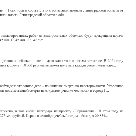
» – 1 сентября в соответствии с областным законом Ленинградской области от
ной власти Ленинградской области в обл...
апланированных работ на электросетевых объектах, будет прекращена подача
2 лит. О, 42 лит. Л3, 42 лит....
готовка ребенка к школе - дело хлопотное и весьма затратное. В 2021 году
 к школе - 10 000 рублей: ее может получить каждая семья, независим...
озбуждено уголовное дело - причинение смерти по неосторожности. Уголовное
в насильственной смерти на открытом участке местности в городе Г...
спечено, в том числе, благодаря нацпроекту «Образование». В этом году на
73 млн рублей. Первого сентября учебный год начнётся для 20 834...