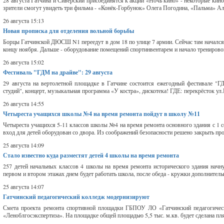
28 августа Гатчина и Сиверский присоединятся к акции «Ночь кино» - некоторые кин
зрители смогут увидеть три фильма - «Конёк-Горбунок» Олега Погодина, «Пальма» А
26 августа 15:13
Новая прописка для отделения вольной борьбы
Борцы Гатчинской ДЮСШ N1 переедут в дом 18 по улице 7 армии. Сейчас там начался
концу ноября. Дальше - оборудование помещений спортинвентарем и начало трениров
26 августа 15:02
Фестиваль "ГДМ на драйве": 29 августа
29 августа на вертолетной площадке в Гатчине состоится ежегодный фестивале "Г
студий", концерт, музыкальная программа «У костра», дискотека! ГДЕ: перекрёсток ул.
26 августа 14:55
Четыреста учащихся школы №4 на время ремонта пойдут в школу №11
Четыреста учащихся 5-11 классов школы №4 на время ремонта основного здания с 1 с
вход для детей оборудован со двора. Из соображений безопасности решено закрыть прое
25 августа 14:09
Стало известно куда разместят детей 4 школы на время ремонта
257 детей начальных классов 4 школы на время ремонта исторического здания начн
первом и втором этажах днем будет работать школа, после обеда - кружки дополнител
25 августа 14:07
Гатчинский педагогический колледж модернизируют
Смета проекта ремонта спортивной площадки ГБПОУ ЛО «Гатчинский педагогичес
«Леноблгосэкспертиза». На площадке общей площадью 5,5 тыс. м.кв. будет сделана пл