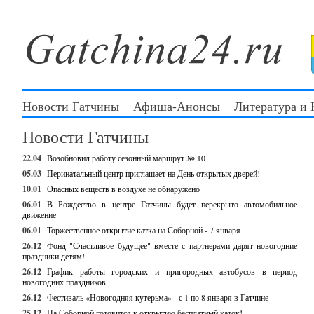
Новости Гатчины
Афиша-Анонсы
Литература и
Новости Гатчины
22.04
Возобновил работу сезонный маршрут № 10
05.03
Перинатальный центр приглашает на День открытых дверей!
10.01
Опасных веществ в воздухе не обнаружено
06.01
В Рождество в центре Гатчины будет перекрыто автомобильное
движение
06.01
Торжественное открытие катка на Соборной - 7 января
26.12
Фонд "Счастливое будущее" вместе с партнерами дарят новогодние
праздники детям!
26.12
График работы городских и пригородных автобусов в период
новогодних праздников
26.12
Фестиваль «Новогодняя кутерьма» - с 1 по 8 января в Гатчине
25.12
На Соборной готовится к открытию бесплатный каток!