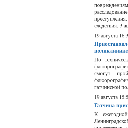
повреждениям
расследова
преступления,
следствия, 3 ав
19 августа 16:
Приостановле
поликлинике
По техничес
флюорографич
смогут прой
флюорографич
гатчинской по
19 августа 15:
Гатчина прис
К ежегодной
Ленинградско
кинотеатрах,