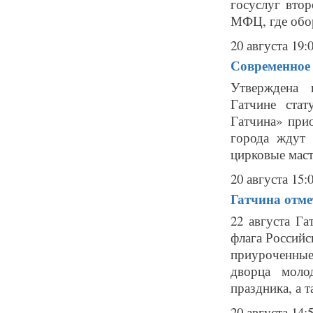
госуслуг вто
МФЦ, где обор
20 августа 19:
Современное 
Утверждена 
Гатчине стат
Гатчина» при
города ждут 
цирковые масте
20 августа 15:
Гатчина отме
22 августа Г
флага Российс
приуроченные
дворца моло
праздника, а т
20 августа 14: