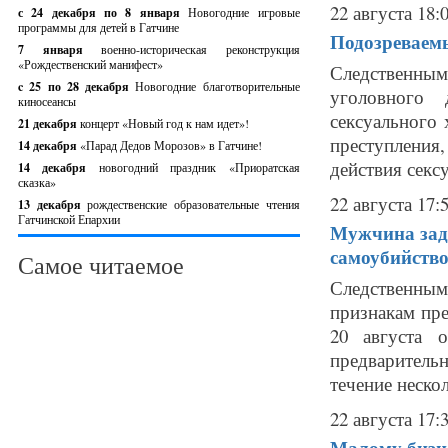
22 августа 18:
с 24 декабря по 8 января
Новогодние игровые
программы для детей в Гатчине
Подозреваем
7 января
военно-историческая реконструкция
«Рождественский манифест»
Следственным
c 25 по 28 декабря
Новогодние благотворительные
уголовного 
киносеансы
сексуального 
21 декабря
концерт «Новый год к нам идет»!
преступления,
14 декабря
«Парад Дедов Морозов» в Гатчине!
действия сексу
14 декабря
новогодний праздник «Приоратская
сказка»
22 августа 17:
13 декабря
рождественские образовательные чтения
Гатчинской Епархии
Мужчина заду
самоубийств
Самое читаемое
Следственным
признакам пре
20 августа
предварител
течение нескол
22 августа 17:
Малому бизне