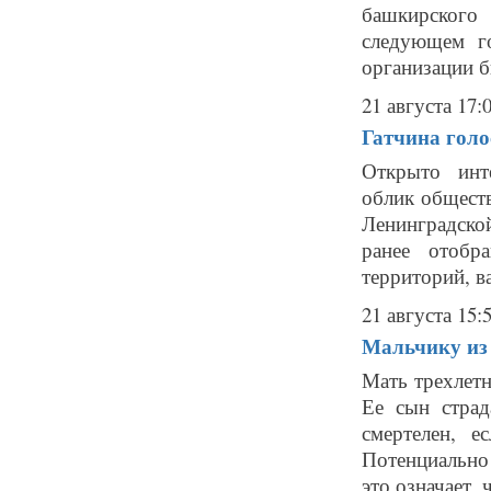
башкирского
следующем г
организации б
21 августа 17:
Гатчина голо
Открыто инт
облик общест
Ленинградско
ранее отобр
территорий, ва
21 августа 15:
Мальчику из
Мать трехлет
Ее сын страд
смертелен, е
Потенциально
это означает, 