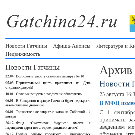
Новости Гатчины
Афиша-Анонсы
Литература и К
Недвижимость
Архив
Новости Гатчины
22.04
Возобновил работу сезонный маршрут № 10
Новости 
05.03
Перинатальный центр приглашает на День
открытых дверей!
23 августа 16:
10.01
Опасных веществ в воздухе не обнаружено
06.01
В Рождество в центре Гатчины будет перекрыто
В МФЦ измен
автомобильное движение
С 1 сентябр
06.01
Торжественное открытие катка на Соборной - 7
января
принимать за
26.12
Фонд "Счастливое будущее" вместе с
введением ме
партнерами дарят новогодние праздники детям!
обучение, чт
26.12
График работы городских и пригородных