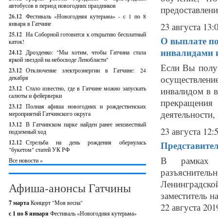
автобусов в период новогодних праздников
предоставления
26.12
Фестиваль «Новогодняя кутерьма» - с 1 по 8
января в Гатчине
23 августа 13:
25.12
На Соборной готовится к открытию бесплатный
О выплате по
каток!
инвалидами и
24.12
Дрозденко: "Мы хотим, чтобы Гатчина стала
яркой звездой на небосводе Ленобласти"
Если Вы полу
23.12
Отключение электроэнергии в Гатчине: 24
осуществлени
декабря
23.12
Стало известно, где в Гатчине можно запускать
инвалидом в в
салюты и фейерверки
прекращения 
23.12
Полная афиша новогодних и рождественских
деятельности,
мероприятий Гатчинского округа
13.12
В Гатчинском парке найден ранее неизвестный
23 августа 12:
подземный ход
12.12
Стрельба на день рождения обернулась
Представител
"букетом" статей УК РФ
В рамках 
Все новости »
разъяснитель
Ленинградск
Афиша-анонсы Гатчины
заместитель н
7 марта
Концерт "Моя весна"
22 августа 201
с 1 по 8 января
Фестиваль «Новогодняя кутерьма»