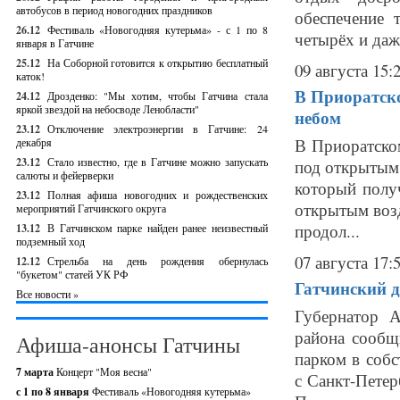
автобусов в период новогодних праздников
обеспечение 
26.12
Фестиваль «Новогодняя кутерьма» - с 1 по 8
четырёх и даже
января в Гатчине
25.12
На Соборной готовится к открытию бесплатный
09 августа 15:
каток!
В Приоратск
24.12
Дрозденко: "Мы хотим, чтобы Гатчина стала
яркой звездой на небосводе Ленобласти"
небом
23.12
Отключение электроэнергии в Гатчине: 24
В Приоратско
декабря
23.12
Стало известно, где в Гатчине можно запускать
под открытым 
салюты и фейерверки
который полу
23.12
Полная афиша новогодних и рождественских
открытым возд
мероприятий Гатчинского округа
продол...
13.12
В Гатчинском парке найден ранее неизвестный
подземный ход
07 августа 17:
12.12
Стрельба на день рождения обернулась
"букетом" статей УК РФ
Гатчинский д
Все новости »
Губернатор А
района сообщ
Афиша-анонсы Гатчины
парком в собс
7 марта
Концерт "Моя весна"
с Санкт-Петер
с 1 по 8 января
Фестиваль «Новогодняя кутерьма»