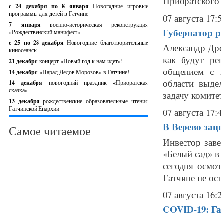
Приоратского 
с 24 декабря по 8 января
Новогодние игровые
программы для детей в Гатчине
07 августа 17:
7 января
военно-историческая реконструкция
Губернатор р
«Рождественский манифест»
c 25 по 28 декабря
Новогодние благотворительные
Александр Дро
киносеансы
как будут ре
21 декабря
концерт «Новый год к нам идет»!
общением с 
14 декабря
«Парад Дедов Морозов» в Гатчине!
области выде
14 декабря
новогодний праздник «Приоратская
сказка»
задачу комитет
13 декабря
рождественские образовательные чтения
Гатчинской Епархии
07 августа 17:
В Верево зац
Самое читаемое
Инвестор зав
«Белый сад» 
сегодня осмо
Гатчине не ос
07 августа 16:
COVID-19: Га