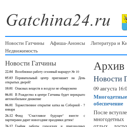
Новости Гатчины
Афиша-Анонсы
Литература и К
Недвижимость
Архив
Новости Гатчины
22.04
Возобновил работу сезонный маршрут № 10
Новости 
05.03
Перинатальный центр приглашает на День
открытых дверей!
09 августа 16:
10.01
Опасных веществ в воздухе не обнаружено
06.01
В Рождество в центре Гатчины будет перекрыто
Многодетные
автомобильное движение
обеспечение
06.01
Торжественное открытие катка на Соборной - 7
января
После вступле
26.12
Фонд "Счастливое будущее" вместе с
многодетных
партнерами дарят новогодние праздники детям!
отдых досро
26.12
График работы городских и пригородных