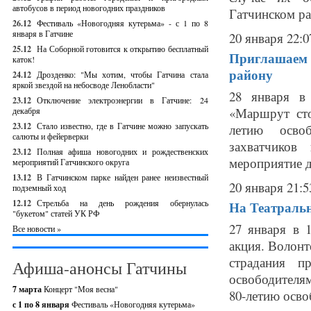
автобусов в период новогодних праздников
Гатчинском ра
26.12
Фестиваль «Новогодняя кутерьма» - с 1 по 8
января в Гатчине
20 января 22:0
25.12
На Соборной готовится к открытию бесплатный
Приглашаем 
каток!
району
24.12
Дрозденко: "Мы хотим, чтобы Гатчина стала
яркой звездой на небосводе Ленобласти"
28 января в 
23.12
Отключение электроэнергии в Гатчине: 24
«Маршрут сто
декабря
23.12
Стало известно, где в Гатчине можно запускать
летию освоб
салюты и фейерверки
захватчиков
23.12
Полная афиша новогодних и рождественских
мероприятие д
мероприятий Гатчинского округа
13.12
В Гатчинском парке найден ранее неизвестный
20 января 21:5
подземный ход
12.12
Стрельба на день рождения обернулась
На Театраль
"букетом" статей УК РФ
27 января в 
Все новости »
акция. Волонт
страдания п
Афиша-анонсы Гатчины
освободителя
7 марта
Концерт "Моя весна"
80-летию осво
с 1 по 8 января
Фестиваль «Новогодняя кутерьма»