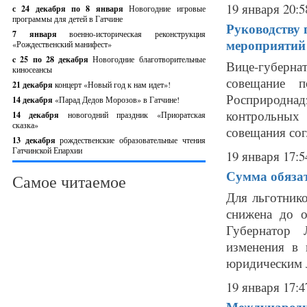
19 января 20:5
с 24 декабря по 8 января
Новогодние игровые
программы для детей в Гатчине
Руководству 
7 января
военно-историческая реконструкция
мероприятий 
«Рождественский манифест»
c 25 по 28 декабря
Новогодние благотворительные
Вице-губерн
киносеансы
совещание п
21 декабря
концерт «Новый год к нам идет»!
Росприроднад
14 декабря
«Парад Дедов Морозов» в Гатчине!
контрольных 
14 декабря
новогодний праздник «Приоратская
сказка»
совещания согл
13 декабря
рождественские образовательные чтения
Гатчинской Епархии
19 января 17:5
Сумма обязат
Самое читаемое
Для льготник
снижена до о
Губернатор 
изменения в 
юридическим л
19 января 17:4
Международны