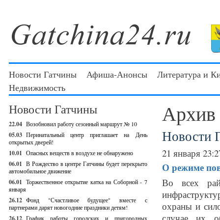
Новости Гатчины
Афиша-Анонсы
Литература и К
Недвижимость
Архив
Новости Гатчины
22.04
Возобновил работу сезонный маршрут № 10
Новости 
05.03
Перинатальный центр приглашает на День
открытых дверей!
21 января 23:2
10.01
Опасных веществ в воздухе не обнаружено
06.01
В Рождество в центре Гатчины будет перекрыто
О режиме по
автомобильное движение
Во всех рай
06.01
Торжественное открытие катка на Соборной - 7
января
инфраструкту
26.12
Фонд "Счастливое будущее" вместе с
охраны и сил
партнерами дарят новогодние праздники детям!
случае их о
26.12
График работы городских и пригородных