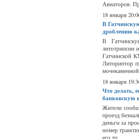
Авиаторов. П
18 января 20:0
В Гатчинскую
дроблению к
В Гатчинску
литотрипсии и
Гатчинской К
Литориптор п
мочекаменной 
18 января 19:3
Что делать, е
банковскую 
Жители сообщ
проезд безнал
деньги за про
номер транспо
его тр...