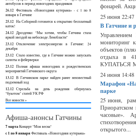
автобусов в период новогодних праздников
фонарей. Акция
26.12
Фестиваль «Новогодняя кутерьма» - с 1 по 8
января в Гатчине
25 июня 22:47
25.12
На Соборной готовится к открытию бесплатный
В Гатчине и 
каток!
24.12
Дрозденко: "Мы хотим, чтобы Гатчина стала
Управлением 
яркой звездой на небосводе Ленобласти"
мониторинг к
23.12
Отключение электроэнергии в Гатчине: 24
объектов (пля
декабря
23.12
Стало известно, где в Гатчине можно запускать
отдыха в 41
салюты и фейерверки
КУПАТЬСЯ МО
23.12
Полная афиша новогодних и рождественских
мероприятий Гатчинского округа
24 июня 14:48
13.12
В Гатчинском парке найден ранее неизвестный
Марафон «Наш
подземный ход
12.12
Стрельба на день рождения обернулась
парке
"букетом" статей УК РФ
25 июня, рамк
Все новости »
Приоратском 
часовые». А
Афиша-анонсы Гатчины
стихотворен
7 марта
Концерт "Моя весна"
открытого...
с 1 по 8 января
Фестиваль «Новогодняя кутерьма»