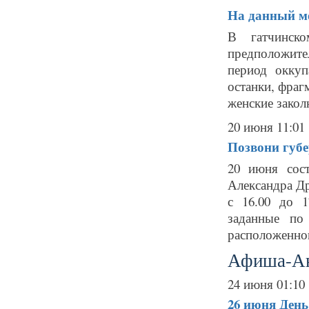
На данный мо
В гатчинск
предположит
период окку
останки, фраг
женские закол
20 июня 11:01
Позвони губе
20 июня сост
Александра Др
с 16.00 до 1
заданные по 
расположенног
Афиша-А
24 июня 01:10
26 июня
День