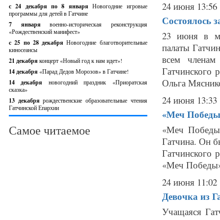
24 июня 13:56
с 24 декабря по 8 января
Новогодние игровые
программы для детей в Гатчине
Состоялось з
7 января
военно-историческая реконструкция
«Рождественский манифест»
23 июня в му
c 25 по 28 декабря
Новогодние благотворительные
палаты Гатчи
киносеансы
всем членам 
21 декабря
концерт «Новый год к нам идет»!
Гатчинского 
14 декабря
«Парад Дедов Морозов» в Гатчине!
Ольга Мяснико
14 декабря
новогодний праздник «Приоратская
сказка»
24 июня 13:33
13 декабря
рождественские образовательные чтения
Гатчинской Епархии
«Меч Победы»
Самое читаемое
«Меч Победы»
Гатчина. Он б
Гатчинского 
«Меч Победы» 
24 июня 11:02
Девочка из Г
Учащаяся Га