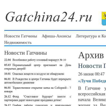
Новости Гатчины
Афиша-Анонсы
Литература и К
Недвижимость
Архив
Новости Гатчины
22.04
Возобновил работу сезонный маршрут № 10
Новости 
05.03
Перинатальный центр приглашает на День
открытых дверей!
26 июня 00:47
10.01
Опасных веществ в воздухе не обнаружено
06.01
В Рождество в центре Гатчины будет перекрыто
«Лучи Победы
автомобильное движение
В Гатчине у
06.01
Торжественное открытие катка на Соборной - 7
января
всероссийска
26.12
Фонд "Счастливое будущее" вместе с
начала Велик
партнерами дарят новогодние праздники детям!
жизни за Ве
26.12
График работы городских и пригородных