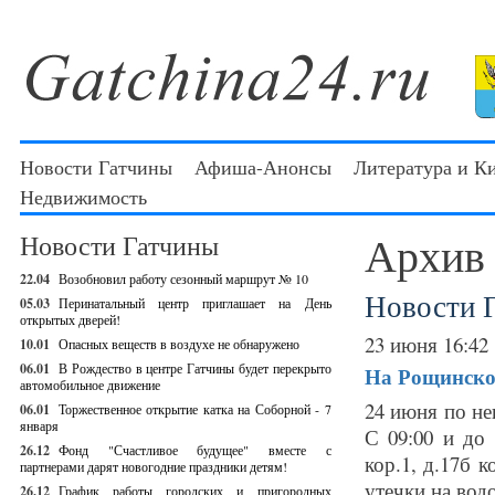
Новости Гатчины
Афиша-Анонсы
Литература и К
Недвижимость
Архив
Новости Гатчины
22.04
Возобновил работу сезонный маршрут № 10
Новости 
05.03
Перинатальный центр приглашает на День
открытых дверей!
23 июня 16:42
10.01
Опасных веществ в воздухе не обнаружено
06.01
В Рождество в центре Гатчины будет перекрыто
На Рощинской
автомобильное движение
24 июня по не
06.01
Торжественное открытие катка на Соборной - 7
января
С 09:00 и до 
26.12
Фонд "Счастливое будущее" вместе с
кор.1, д.17б 
партнерами дарят новогодние праздники детям!
утечки на вод
26.12
График работы городских и пригородных