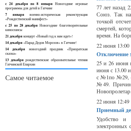
с 24 декабря по 8 января
Новогодние игровые
77 лет назад 
программы для детей в Гатчине
Союз. Так на
7 января
военно-историческая реконструкция
«Рождественский манифест»
точкой отсче
c 25 по 28 декабря
Новогодние благотворительные
смертей, кот
киносеансы
время. На борь
21 декабря
концерт «Новый год к нам идет»!
14 декабря
«Парад Дедов Морозов» в Гатчине!
22 июня 13:00
14 декабря
новогодний праздник «Приоратская
Отключение х
сказка»
13 декабря
рождественские образовательные чтения
25 и 26 июня
Гатчинской Епархии
июня с 13.00 
Самое читаемое
с №1по №29, -
№49. Причина
Новопролетар.
22 июня 12:49
Приемный де
Удобство и 
электронных 