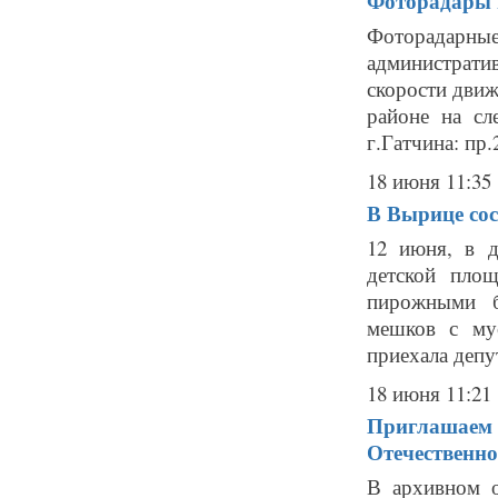
Фоторадары в
Фоторадарн
администрат
скорости движ
районе на сл
г.Гатчина: пр.
18 июня 11:35
В Вырице сос
12 июня, в д
детской пло
пирожными б
мешков с му
приехала депут
18 июня 11:21
Приглашаем 
Отечественно
В архивном о