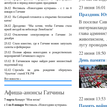
автобусов в период новогодних праздников
23 июня 16:01
26.12
Фестиваль «Новогодняя кутерьма» - с 1 по 8
января в Гатчине
Праздник Юх
25.12
На Соборной готовится к открытию бесплатный
каток!
В поселке Сив
24.12
Дрозденко: "Мы хотим, чтобы Гатчина стала
ингерманланд
яркой звездой на небосводе Ленобласти"
глава админис
23.12
Отключение электроэнергии в Гатчине: 24
живописном, 
декабря
23.12
Стало известно, где в Гатчине можно запускать
лугу проводим
салюты и фейерверки
22 июня 18:50
23.12
Полная афиша новогодних и рождественских
мероприятий Гатчинского округа
День памяти 
13.12
В Гатчинском парке найден ранее неизвестный
подземный ход
12.12
Стрельба на день рождения обернулась
"букетом" статей УК РФ
Все новости »
Афиша-анонсы Гатчины
22 июня 13:53
7 марта
Концерт "Моя весна"
Память войны
с 1 по 8 января
Фестиваль «Новогодняя кутерьма»