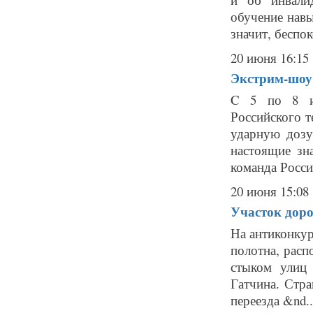
обучение нав
значит, беспок
20 июня 16:15
Экстрим-шоу 
C 5 по 8 ию
Российского т
ударную дозу
настоящие зн
команда Россий
20 июня 15:08
Участок доро
На антиконкур
полотна, расп
стыком улиц 
Гатчина. Стра
переезда &nd..