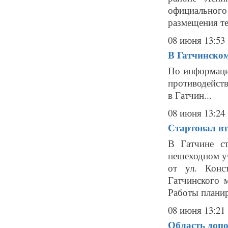
официального
размещения те
08 июня 13:53
В Гатчинско
По информаци
противодейст
в Гатчин...
08 июня 13:24
Стартовал вт
В Гатчине ст
пешеходном уч
от ул. Конс
Гатчинского 
Работы планир
08 июня 13:21
Область допо