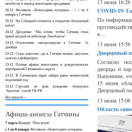
13 июня 16:28
автобусов в период новогодних праздников
COVID-19: Га
26.12
Фестиваль «Новогодняя кутерьма» - с 1 по 8
января в Гатчине
По информаци
25.12
На Соборной готовится к открытию бесплатный
каток!
противодейст
24.12
Дрозденко: "Мы хотим, чтобы Гатчина стала
в ...
яркой звездой на небосводе Ленобласти"
23.12
Отключение электроэнергии в Гатчине: 24
13 июня 15:58
декабря
Дворцовый п
23.12
Стало известно, где в Гатчине можно запускать
салюты и фейерверки
Согласно по
23.12
Полная афиша новогодних и рождественских
дворцы и пар
мероприятий Гатчинского округа
Напомним, чт
13.12
В Гатчинском парке найден ранее неизвестный
подземный ход
15 июня обла
12.12
Стрельба на день рождения обернулась
Дворцовый пар
"букетом" статей УК РФ
Все новости »
13 июня 15:08
Область сним
Афиша-анонсы Гатчины
7 марта
Концерт "Моя весна"
с 1 по 8 января
Фестиваль «Новогодняя кутерьма»