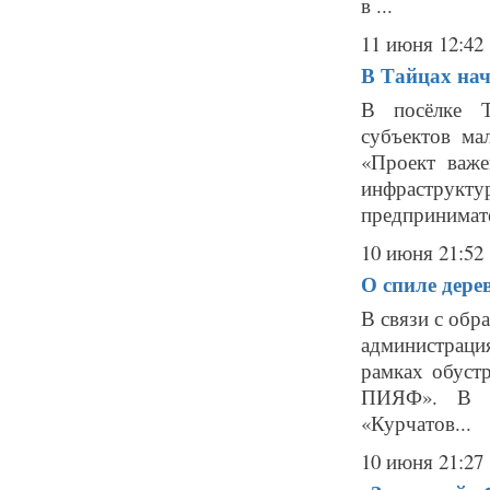
в ...
11 июня 12:42
В Тайцах нач
В посёлке Т
субъектов ма
«Проект важе
инфраструк
предпринимате
10 июня 21:52
О спиле дере
В связи с обр
администраци
рамках обуст
ПИЯФ». В о
«Курчатов...
10 июня 21:27