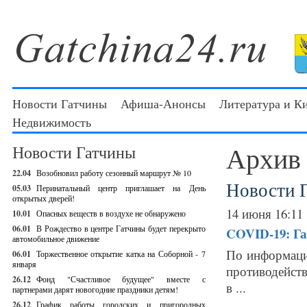
Новости Гатчины
Афиша-Анонсы
Литература и К
Недвижимость
Архив
Новости Гатчины
22.04
Возобновил работу сезонный маршрут № 10
Новости 
05.03
Перинатальный центр приглашает на День
открытых дверей!
14 июня 16:11
10.01
Опасных веществ в воздухе не обнаружено
06.01
В Рождество в центре Гатчины будет перекрыто
COVID-19: Га
автомобильное движение
По информаци
06.01
Торжественное открытие катка на Соборной - 7
января
противодейст
26.12
Фонд "Счастливое будущее" вместе с
в ...
партнерами дарят новогодние праздники детям!
26.12
График работы городских и пригородных