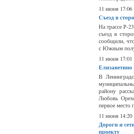
11 июня 17:06
Съезд в сто
На трассе Р-2
съезд в стор
сообщили, что
с Южным полук
11 июня 17:01
Елизаветино 
В Ленинградс
муниципальны
району расск
Любовь Орехо
первое место п
11 июня 14:20
Дороги и сет
проекту