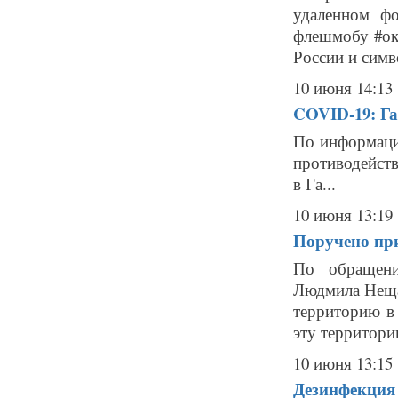
удаленном фо
флешмобу #ок
России и симв
10 июня 14:13
COVID-19: Га
По информаци
противодейст
в Га...
10 июня 13:19
Поручено при
По обращени
Людмила Нещад
территорию в
эту территори
10 июня 13:15
Дезинфекция 