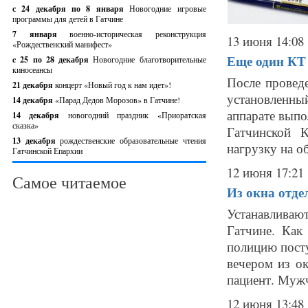
с 24 декабря по 8 января
Новогодние игровые
программы для детей в Гатчине
7 января
военно-историческая реконструкция
13 июня 14:08
«Рождественский манифест»
Еще один КТ 
c 25 по 28 декабря
Новогодние благотворительные
киносеансы
После провед
21 декабря
концерт «Новый год к нам идет»!
установленны
14 декабря
«Парад Дедов Морозов» в Гатчине!
аппарате выпо
14 декабря
новогодний праздник «Приоратская
сказка»
Гатчинской 
13 декабря
рождественские образовательные чтения
нагрузку на об
Гатчинской Епархии
12 июня 17:21
Самое читаемое
Из окна отде
Устанавливаю
Гатчине. Как
полицию пост
вечером из ок
пациент. Мужч
12 июня 13:48