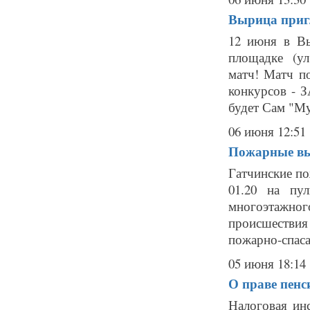
Вырица приг
12 июня в Вы
площадке (ул
матч! Матч п
конкурсов 
будет Сам "Му
06 июня 12:51
Пожарные выв
Гатчинские по
01.20 на пу
многоэтажного
происшестви
пожарно-спасат
05 июня 18:14
О праве пенс
Налоговая ин