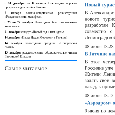
с 24 декабря по 8 января
Новогодние игровые
Новый турист
программы для детей в Гатчине
В Александро
7 января
военно-историческая реконструкция
«Рождественский манифест»
нового тури
c 25 по 28 декабря
Новогодние благотворительные
разработан 
киносеансы
совместно с
21 декабря
концерт «Новый год к нам идет»!
Ленинградской
14 декабря
«Парад Дедов Морозов» в Гатчине!
14 декабря
новогодний праздник «Приоратская
08 июня 18:28
сказка»
В Гатчине ка
13 декабря
рождественские образовательные чтения
Гатчинской Епархии
В этот четв
Самое читаемое
Россияне уже
Жители Лени
задать свои 
назад, к приме
08 июня 18:13
«Аэродром» о
9 июня по нек