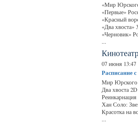
«Мир Юрского
«Первые» Росс
«Красный вор
«Два хвоста» 
«Черновик» Ро
...
Кинотеат
07 июня 13:47
Расписание
с
Мир Юрского 
Два хвоста 2D
Реинкарнация
Хан Соло: Зв
Красотка на в
...