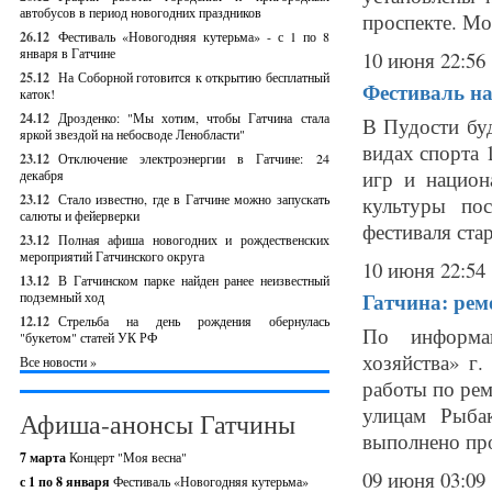
автобусов в период новогодних праздников
проспекте. Мо
26.12
Фестиваль «Новогодняя кутерьма» - с 1 по 8
января в Гатчине
10 июня 22:56
25.12
На Соборной готовится к открытию бесплатный
Фестиваль на
каток!
24.12
Дрозденко: "Мы хотим, чтобы Гатчина стала
В Пудости буд
яркой звездой на небосводе Ленобласти"
видах спорта 
23.12
Отключение электроэнергии в Гатчине: 24
игр и национ
декабря
23.12
Стало известно, где в Гатчине можно запускать
культуры по
салюты и фейерверки
фестиваля старт
23.12
Полная афиша новогодних и рождественских
мероприятий Гатчинского округа
10 июня 22:54
13.12
В Гатчинском парке найден ранее неизвестный
Гатчина: рем
подземный ход
12.12
Стрельба на день рождения обернулась
По информа
"букетом" статей УК РФ
хозяйства» г
Все новости »
работы по рем
улицам Рыба
Афиша-анонсы Гатчины
выполнено про
7 марта
Концерт "Моя весна"
09 июня 03:09
с 1 по 8 января
Фестиваль «Новогодняя кутерьма»