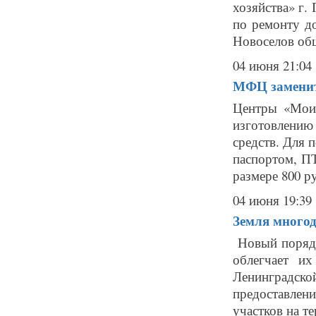
хозяйства» г.
по ремонту д
Новоселов об
04 июня 21:04
МФЦ заменит
Центры «Мои 
изготовлени
средств. Для 
паспортом, ПТ
размере 800 ру
04 июня 19:39
Земля много
Новый порядо
облегчает и
Ленинградско
предоставле
участков на те