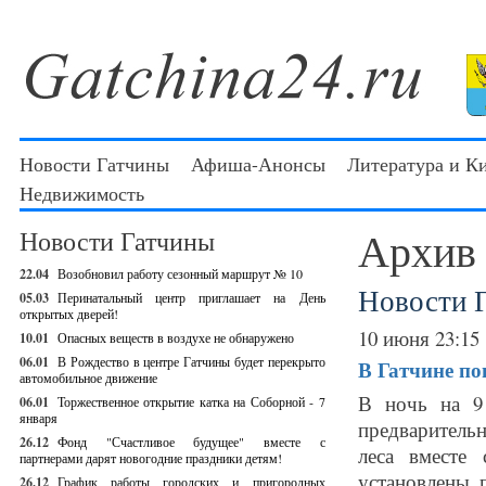
Новости Гатчины
Афиша-Анонсы
Литература и К
Недвижимость
Архив
Новости Гатчины
22.04
Возобновил работу сезонный маршрут № 10
Новости 
05.03
Перинатальный центр приглашает на День
открытых дверей!
10 июня 23:15
10.01
Опасных веществ в воздухе не обнаружено
06.01
В Рождество в центре Гатчины будет перекрыто
В Гатчине по
автомобильное движение
В ночь на 9
06.01
Торжественное открытие катка на Соборной - 7
января
предваритель
26.12
Фонд "Счастливое будущее" вместе с
леса вместе
партнерами дарят новогодние праздники детям!
установлены 
26.12
График работы городских и пригородных