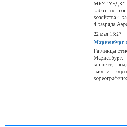
МБУ "УБДХ" на
работ по озе
хозяйства 4 ра
4 разряда Аэро
22 мая 13:27
Мариенбург о
Гатчинцы отм
Мариенбург.
концерт, по
смогли оце
хореографичес