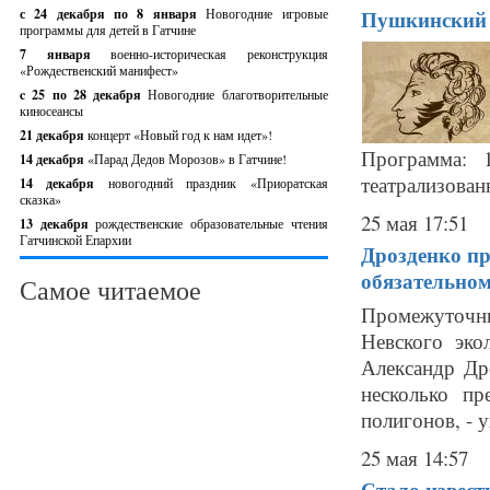
с 24 декабря по 8 января
Новогодние игровые
Пушкинский п
программы для детей в Гатчине
7 января
военно-историческая реконструкция
«Рождественский манифест»
c 25 по 28 декабря
Новогодние благотворительные
киносеансы
21 декабря
концерт «Новый год к нам идет»!
Программа: 
14 декабря
«Парад Дедов Морозов» в Гатчине!
театрализован
14 декабря
новогодний праздник «Приоратская
сказка»
25 мая 17:51
13 декабря
рождественские образовательные чтения
Гатчинской Епархии
Дрозденко пр
обязательном
Самое читаемое
Промежуточны
Невского эко
Александр Др
несколько пр
полигонов, - у
25 мая 14:57
Стало извест