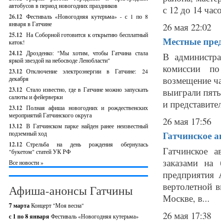
автобусов в период новогодних праздников
с 12 до 14 часов
26.12
Фестиваль «Новогодняя кутерьма» - с 1 по 8
января в Гатчине
26 мая 22:02
25.12
На Соборной готовится к открытию бесплатный
Местные пре
каток!
24.12
Дрозденко: "Мы хотим, чтобы Гатчина стала
В администра
яркой звездой на небосводе Ленобласти"
комиссии по
23.12
Отключение электроэнергии в Гатчине: 24
возмещение ча
декабря
23.12
Стало известно, где в Гатчине можно запускать
выиграли пять
салюты и фейерверки
и представител
23.12
Полная афиша новогодних и рождественских
мероприятий Гатчинского округа
26 мая 17:56
13.12
В Гатчинском парке найден ранее неизвестный
Гатчинское а
подземный ход
12.12
Стрельба на день рождения обернулась
Гатчинское 
"букетом" статей УК РФ
заказами на 
Все новости »
предприятия
вертолетной в
Афиша-анонсы Гатчины
Москве, в...
7 марта
Концерт "Моя весна"
26 мая 17:38
с 1 по 8 января
Фестиваль «Новогодняя кутерьма»