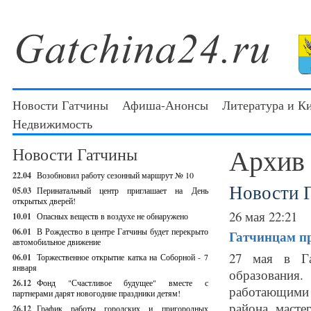
Новости Гатчины
Афиша-Анонсы
Литература и К
Недвижимость
Архив
Новости Гатчины
22.04
Возобновил работу сезонный маршрут № 10
Новости 
05.03
Перинатальный центр приглашает на День
открытых дверей!
26 мая 22:21
10.01
Опасных веществ в воздухе не обнаружено
06.01
В Рождество в центре Гатчины будет перекрыто
Гатчинцам пр
автомобильное движение
27 мая в Га
06.01
Торжественное открытие катка на Соборной - 7
января
образования
26.12
Фонд "Счастливое будущее" вместе с
работающими 
партнерами дарят новогодние праздники детям!
района, масте
26.12
График работы городских и пригородных