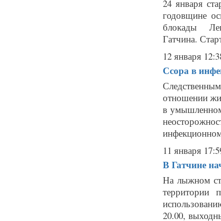
24 января ст
годовщине ос
блокады Лен
Гатчина. Стар
12 января 12:3
Ссора в инфе
Следственным
отношении жит
в умышленном
неосторожн
инфекционном 
11 января 17:5
В Гатчине на
На лыжном ст
территории 
использовани
20.00, выходн