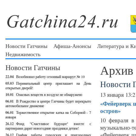
Новости Гатчины
Афиша-Анонсы
Литература и К
Недвижимость
Архив
Новости Гатчины
22.04
Возобновил работу сезонный маршрут № 10
Новости 
05.03
Перинатальный центр приглашает на День
открытых дверей!
13 января 13:2
10.01
Опасных веществ в воздухе не обнаружено
06.01
В Рождество в центре Гатчины будет перекрыто
«Фейерверк ш
автомобильное движение
остров»
06.01
Торжественное открытие катка на Соборной - 7
января
10 февраля в
26.12
Фонд "Счастливое будущее" вместе с
музыкально-
партнерами дарят новогодние праздники детям!
«Фейерверк ш
26.12
График работы городских и пригородных