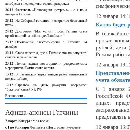
автобусов в период новогодних праздников
симфонический
26.12
Фестиваль «Новогодняя кутерьма» - с 1 по 8
января в Гатчине
12 января 14:1
25.12
На Соборной готовится к открытию бесплатный
Каток будет 
каток!
24.12
Дрозденко: "Мы хотим, чтобы Гатчина стала
В ближайшее 
яркой звездой на небосводе Ленобласти"
прокат коньк
23.12
Отключение электроэнергии в Гатчине: 24
рублей, дети 
декабря
23.12
Стало известно, где в Гатчине можно запускать
Режим работы: 
салюты и фейерверки
12 января 13:1
23.12
Полная афиша новогодних и рождественских
мероприятий Гатчинского округа
Представлени
13.12
В Гатчинском парке найден ранее неизвестный
учета обязат
подземный ход
12.12
Стрельба на день рождения обернулась
С 1 января 
"букетом" статей УК РФ
Российской Ф
Все новости »
лицах, пред
застрахованн
Афиша-анонсы Гатчины
представлять 
7 марта
Концерт "Моя весна"
12 января 13:0
с 1 по 8 января
Фестиваль «Новогодняя кутерьма»