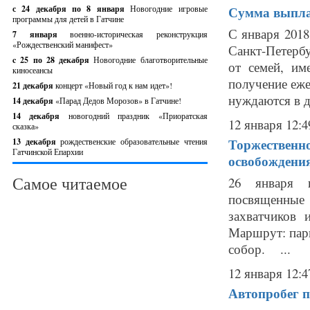
с 24 декабря по 8 января
Новогодние игровые
Сумма выплат
программы для детей в Гатчине
С января 201
7 января
военно-историческая реконструкция
«Рождественский манифест»
Санкт-Петербу
c 25 по 28 декабря
Новогодние благотворительные
от семей, им
киносеансы
получение еж
21 декабря
концерт «Новый год к нам идет»!
нуждаются в д
14 декабря
«Парад Дедов Морозов» в Гатчине!
14 декабря
новогодний праздник «Приоратская
12 января 12:4
сказка»
Торжественно
13 декабря
рождественские образовательные чтения
Гатчинской Епархии
освобождени
Самое читаемое
26 января в
посвященные
захватчиков
Маршрут: парк
собор. ...
12 января 12:4
Автопробег п