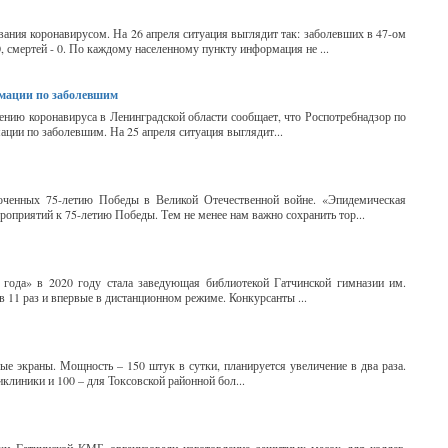
ания коронавирусом. На 26 апреля ситуация выглядит так: заболевших в 47-ом
, смертей - 0. По каждому населенному пункту информация не ...
рмации по заболевшим
ению коронавируса в Ленинградской области сообщает, что Роспотребнадзор по
ции по заболевшим. На 25 апреля ситуация выглядит...
роченных 75-летию Победы в Великой Отечественной войне. «Эпидемическая
роприятий к 75-летию Победы. Тем не менее нам важно сохранить тор...
года» в 2020 году стала заведующая библиотекой Гатчинской гимназии им.
в 11 раз и впервые в дистанционном режиме. Конкурсанты ...
 экраны. Мощность – 150 штук в сутки, планируется увеличение в два раза.
клиники и 100 – для Токсовской районной бол...