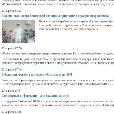
Глава администрации Гатчинского района Людмила Нещадим посетила завод «Буревес
«В экономике Гатчинского района завод «Буревестник» всегда играл и играет одну из к
23 апреля 18:13
В ковид-стационаре Сиверской больницы приступила к работе вторая смена
Первая смена, отработавшая в «красной зоне» перепрофил
8 медработников отправились на 2 недели в обсервацию
ним добавились 13 коллег, которые впервые в...
23 апреля 17:50
Объектам малого и среднего предпринимательства Гатчинского района - подде
На сегодняшний день государством и органами местного самоуправления принимает
наиболее пострадавших отраслей в связи с эпидемической ситуацией. «Со стороны Прав
23 апреля 17:06
В больницы региона закупают 466 аппаратов ИВЛ
Комитет по здравоохранению региона до июня включительно поставит в перепроф
Ленинградской области до июня включительно будет закуплено 466 аппаратов ИВЛ — 
23 апреля 15:57
Достоверная информация - для спасения жизней
Сотрудники Гатчинской КМБ и станции скорой медицинской помощи обращаются к жит
здоровье во многом зависит от полноты и своевременности предоставляемой Вами ин
23 апреля 13:48