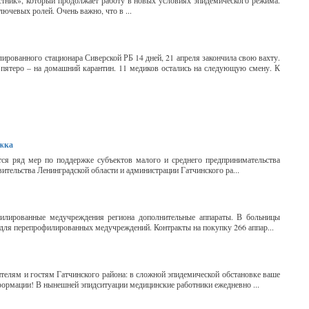
тник», который продолжает работу в новых условиях эпидемического режима.
лючевых ролей. Очень важно, что в ...
ированного стационара Сиверской РБ 14 дней, 21 апреля закончила свою вахту.
, пятеро – на домашний карантин. 11 медиков остались на следующую смену. К
ржка
ся ряд мер по поддержке субъектов малого и среднего предпринимательства
ительства Ленинградской области и администрации Гатчинского ра...
илированные медучреждения региона дополнительные аппараты. В больницы
для перепрофилированных медучреждений. Контракты на покупку 266 аппар...
елям и гостям Гатчинского района: в сложной эпидемической обстановке ваше
формации! В нынешней эпидситуации медицинские работники ежедневно ...