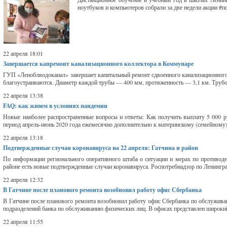
ноутбуков и компьютеров собрали за две недели акции #п
22 апреля 18:01
Завершается капремонт канализационного коллектора в Коммунаре
ГУП «Леноблводоканал» завершает капитальный ремонт сдвоенного канализационного 
благоустраиваются. Диаметр каждой трубы — 400 мм, протяженность — 3,1 км. Трубоп
22 апреля 13:38
FAQ: как живем в условиях пандемии
Новые наиболее распространенные вопросы и ответы: Как получить выплату 5 000 ру
период апрель-июнь 2020 года ежемесячно дополнительно к материнскому (семейному)
22 апреля 13:18
Подтвержденные случаи коронавируса на 22 апреля: Гатчина и район
По информации регионального оперативного штаба о ситуации и мерах по противоде
районе есть новые подтвержденные случаи коронавируса. Роспотребнадзор по Ленингра
22 апреля 12:32
В Гатчине после планового ремонта возобновил работу офис Сбербанка
В Гатчине после планового ремонта возобновил работу офис Сбербанка по обслуживан
подразделений банка по обслуживанию физических лиц. В офисах представлен широкий с
22 апреля 11:55