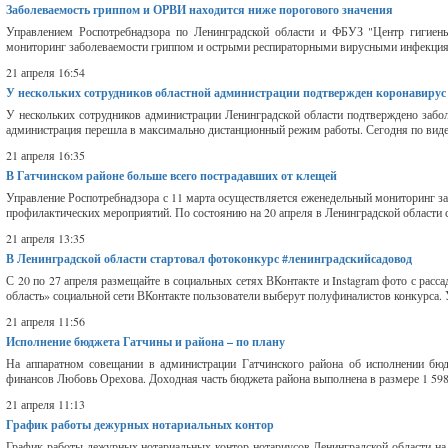
Заболеваемость гриппом и ОРВИ находится ниже порогового значения
Управлением Роспотребнадзора по Ленинградской области и ФБУЗ "Центр гигиены
мониторинг заболеваемости гриппом и острыми респираторными вирусными инфекциям
21 апреля 16:54
У нескольких сотрудников областной администрации подтвержден коронавирус
У нескольких сотрудников администрации Ленинградской области подтверждено забол
администрация перешла в максимально дистанционный режим работы. Сегодня по видеос
21 апреля 16:35
В Гатчинском районе больше всего пострадавших от клещей
Управление Роспотребнадзора с 11 марта осуществляется еженедельный мониторинг 
профилактических мероприятий. По состоянию на 20 апреля в Ленинградской области 
21 апреля 13:35
В Ленинградской области стартовал фотоконкурс #ленинградскийсадовод
С 20 по 27 апреля размещайте в социальных сетях ВКонтакте и Instagram фото с расс
область» социальной сети ВКонтакте пользователи выберут полуфиналистов конкурса. У
21 апреля 11:56
Исполнение бюджета Гатчины и района – по плану
На аппаратном совещании в администрации Гатчинского района об исполнении бюд
финансов Любовь Орехова. Доходная часть бюджета района выполнена в размере 1 598 
21 апреля 11:13
График работы дежурных нотариальных контор
График работы дежурных нотариальных контор нотариусов Ленинградской обла