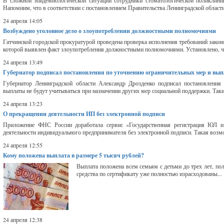
В сложной эпидемиологической ситуации сотрудники стоматологической поликлини
Напомним, что в соответствии с постановлением Правительства Ленинградской области
24 апреля 14:05
Возбуждено уголовное дело о злоупотреблении должностными полномочиями
Гатчинской городской прокуратурой проведена проверка исполнения требований законо
которой выявлен факт злоупотребления должностными полномочиями. Установлено, ч
24 апреля 13:49
Губернатор подписал постановления по уточнению ограничительных мер и вып
Губернатор Ленинградской области Александр Дрозденко подписал постановления
выплаты не будут учитываться при назначении других мер социальной поддержки. Таким
24 апреля 13:23
О прекращении деятельности ИП без электронной подписи
Приложение ФНС России доработала сервис «Государственная регистрация ЮЛ 
деятельности индивидуального предпринимателя без электронной подписи. Такая возм
24 апреля 12:55
Кому положена выплата в размере 5 тысяч рублей?
Выплата положена всем семьям с детьми до трех лет, по
средства по сертификату уже полностью израсходованы...
24 апреля 12:38