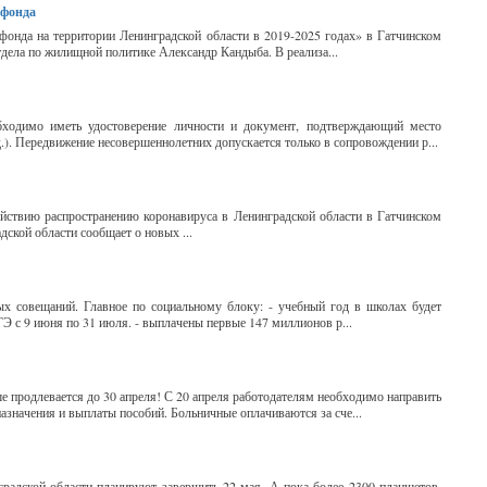
 фонда
онда на территории Ленинградской области в 2019-2025 годах» в Гатчинском
тдела по жилищной политике Александр Кандыба. В реализа...
бходимо иметь удостоверение личности и документ, подтверждающий место
д.). Передвижение несовершеннолетних допускается только в сопровождении р...
йствию распространению коронавируса в Ленинградской области в Гатчинском
ской области сообщает о новых ...
ых совещаний. Главное по социальному блоку: - учебный год в школах будет
ОГЭ с 9 июня по 31 июля. - выплачены первые 147 миллионов р...
е продлевается до 30 апреля! С 20 апреля работодателям необходимо направить
азначения и выплаты пособий. Больничные оплачиваются за сче...
радской области планируют завершить 22 мая. А пока более 2300 планшетов,