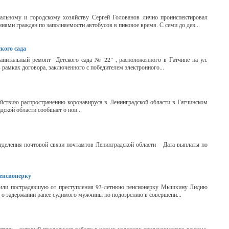
альному и городскому хозяйству Сергей Голованов лично проинспектировал
иями граждан по заполняемости автобусов в пиковое время. С семи до дев...
кого сада
питальный ремонт "Детского сада № 22" , расположенного в Гатчине на ул.
 рамках договора, заключенного с победителем электронного...
йствию распространению коронавируса в Ленинградской области в Гатчинском
ской области сообщает о нов...
тделения почтовой связи почтамтов Ленинградской области Дата выплаты по
пенсионерку
естили пострадавшую от преступления 93-летнюю пенсионерку Мышкину Лидию
о задержании ранее судимого мужчины по подозрению в совершени...