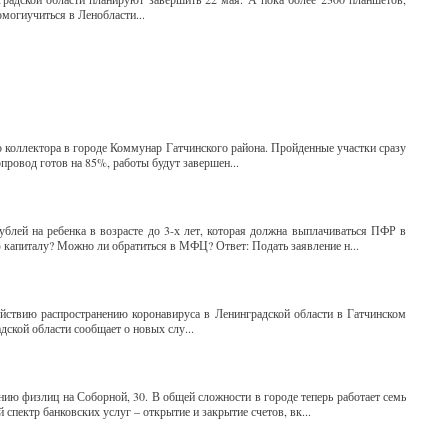
омогиучиться в Ленобласти...
коллектора в городе Коммунар Гатчинского района. Пройденные участки сразу
ровод готов на 85%, работы будут завершен...
блей на ребенка в возрасте до 3-х лет, которая должна выплачиваться ПФР в
 капиталу? Можно ли обратиться в МФЦ? Ответ: Подать заявление н...
йствию распространению коронавируса в Ленинградской области в Гатчинском
дской области сообщает о новых слу...
ию физлиц на Соборной, 30. В общей сложности в городе теперь работает семь
пектр банковских услуг – открытие и закрытие счетов, вк...