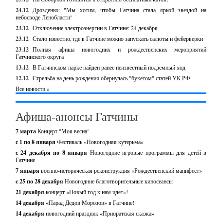
24.12
Дрозденко: "Мы хотим, чтобы Гатчина стала яркой звездой на
небосводе Ленобласти"
23.12
Отключение электроэнергии в Гатчине: 24 декабря
23.12
Стало известно, где в Гатчине можно запускать салюты и фейерверки
23.12
Полная афиша новогодних и рождественских мероприятий
Гатчинского округа
13.12
В Гатчинском парке найден ранее неизвестный подземный ход
12.12
Стрельба на день рождения обернулась "букетом" статей УК РФ
Все новости »
Афиша-анонсы Гатчины
7 марта
Концерт "Моя весна"
с 1 по 8 января
Фестиваль «Новогодняя кутерьма»
с 24 декабря по 8 января
Новогодние игровые программы для детей в
Гатчине
7 января
военно-историческая реконструкция «Рождественский манифест»
c 25 по 28 декабря
Новогодние благотворительные киносеансы
21 декабря
концерт «Новый год к нам идет»!
14 декабря
«Парад Дедов Морозов» в Гатчине!
14 декабря
новогодний праздник «Приоратская сказка»