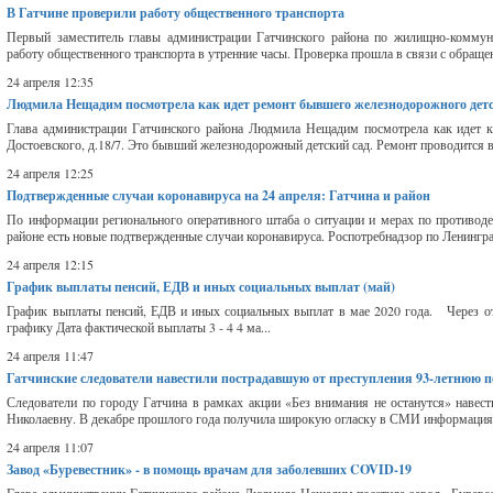
В Гатчине проверили работу общественного транспорта
Первый заместитель главы администрации Гатчинского района по жилищно-коммун
работу общественного транспорта в утренние часы. Проверка прошла в связи с обращен
24 апреля 12:35
Людмила Нещадим посмотрела как идет ремонт бывшего железнодорожного детс
Глава администрации Гатчинского района Людмила Нещадим посмотрела как идет ка
Достоевского, д.18/7. Это бывший железнодорожный детский сад. Ремонт проводится в
24 апреля 12:25
Подтвержденные случаи коронавируса на 24 апреля: Гатчина и район
По информации регионального оперативного штаба о ситуации и мерах по противоде
районе есть новые подтвержденные случаи коронавируса. Роспотребнадзор по Ленинград
24 апреля 12:15
График выплаты пенсий, ЕДВ и иных социальных выплат (май)
График выплаты пенсий, ЕДВ и иных социальных выплат в мае 2020 года. Через о
графику Дата фактической выплаты 3 - 4 4 ма...
24 апреля 11:47
Гатчинские следователи навестили пострадавшую от преступления 93-летнюю 
Следователи по городу Гатчина в рамках акции «Без внимания не останутся» нав
Николаевну. В декабре прошлого года получила широкую огласку в СМИ информация 
24 апреля 11:07
Завод «Буревестник» - в помощь врачам для заболевших COVID-19