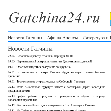
Новости Гатчины
Афиша-Анонсы
Литература и
Новости Гатчины
22.04
Возобновил работу сезонный маршрут № 10
05.03
Перинатальный центр приглашает на День открытых дверей!
10.01
Опасных веществ в воздухе не обнаружено
06.01
В Рождество в центре Гатчины будет перекрыто автомобильное
движение
06.01
Торжественное открытие катка на Соборной - 7 января
26.12
Фонд "Счастливое будущее" вместе с партнерами дарят новогодние
праздники детям!
26.12
График работы городских и пригородных автобусов в период
новогодних праздников
26.12
Фестиваль «Новогодняя кутерьма» - с 1 по 8 января в Гатчине
25.12
На Соборной готовится к открытию бесплатный каток!