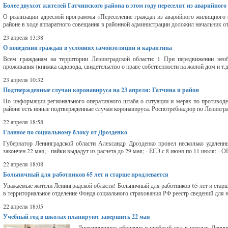
Более двухсот жителей Гатчинского района в этом году переселят из аварийного
О реализации адресной программы «Переселение граждан из аварийного жилищного ф
районе в ходе аппаратного совещания в районной администрации доложил начальник о
23 апреля 13:38
О поведении граждан в условиях самоизоляции и карантина
Всем гражданам на территории Ленинградской области: 1 При передвижении нео
проживания (книжка садовода, свидетельство о праве собственности на жилой дом и т.
23 апреля 10:32
Подтвержденные случаи коронавируса на 23 апреля: Гатчина и район
По информации регионального оперативного штаба о ситуации и мерах по противоде
районе есть новые подтвержденные случаи коронавируса. Роспотребнадзор по Ленинград
22 апреля 18:58
Главное по социальному блоку от Дрозденко
Губернатор Ленинградской области Александр Дрозденко провел несколько удаленн
закончен 22 мая; - пайки выдадут из расчета до 29 мая; - ЕГЭ с 8 июня по 11 июля; - 
22 апреля 18:08
Больничный для работников 65 лет и старше продлевается
Уважаемые жители Ленинградской области! Больничный для работников 65 лет и старш
в территориальное отделение Фонда социального страхования РФ реестр сведений для н
22 апреля 18:05
Учебный год в школах планируют завершить 22 мая
Дистанционное обучение и учебный год в школах Ленинг