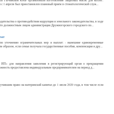
ки Гатчинской КМБ организовали изготовление защитных масок для коллег.
 с 1 апреля был приостановлен плановый прием в стоматологической служ...
дательства о противодействии коррупции и земельного законодательства, в ходе
то должностным лицом администрации Дружногорского городского по...
лат
 по уточнению ограничительных мер и выплат: - нынешние единовременные
 образом, если семья получала государственные пособия, компенсации и дру...
и ИП» для направления заявления в регистрирующий орган о прекращении
ожность предоставлена индивидуальным предпринимателям на период д...
лучившим право на материнский капитал до 1 июля 2020 года, в том числе если