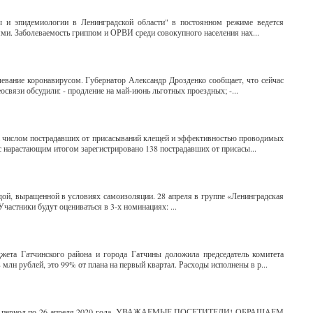
 и эпидемиологии в Ленинградской области" в постоянном режиме ведется
и. Заболеваемость гриппом и ОРВИ среди совокупного населения нах...
евание коронавирусом. Губернатор Александр Дрозденко сообщает, что сейчас
вязи обсудили: - продление на май-июнь льготных проездных; -...
за числом пострадавших от присасываний клещей и эффективностью проводимых
с нарастающим итогом зарегистрировано 138 пострадавших от присасы...
адой, выращенной в условиях самоизоляции. 28 апреля в группе «Ленинградская
частники будут оцениваться в 3-х номинациях: ...
жета Гатчинского района и города Гатчины доложила председатель комитета
млн рублей, это 99% от плана на первый квартал. Расходы исполнены в р...
сти на период по 26 апреля 2020 года. УВАЖАЕМЫЕ ПОСЕТИТЕЛИ! ОБРАЩАЕМ