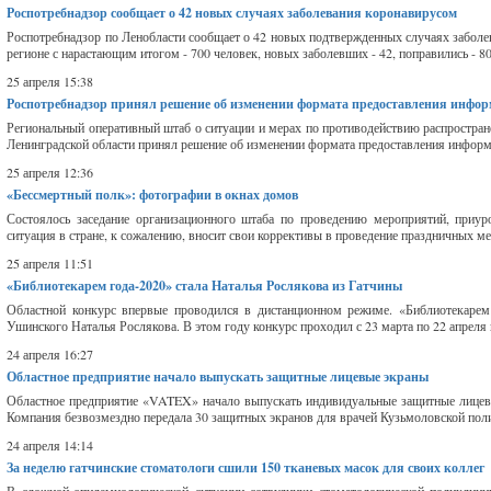
Роспотребнадзор сообщает о 42 новых случаях заболевания коронавирусом
Роспотребнадзор по Ленобласти сообщает о 42 новых подтвержденных случаях заболев
регионе с нарастающим итогом - 700 человек, новых заболевших - 42, поправились - 80
25 апреля 15:38
Роспотребнадзор принял решение об изменении формата предоставления инфо
Региональный оперативный штаб о ситуации и мерах по противодействию распростран
Ленинградской области принял решение об изменении формата предоставления информа
25 апреля 12:36
«Бессмертный полк»: фотографии в окнах домов
Состоялось заседание организационного штаба по проведению мероприятий, приу
ситуация в стране, к сожалению, вносит свои коррективы в проведение праздничных ме
25 апреля 11:51
«Библиотекарем года-2020» стала Наталья Рослякова из Гатчины
Областной конкурс впервые проводился в дистанционном режиме. «Библиотекарем 
Ушинского Наталья Рослякова. В этом году конкурс проходил с 23 марта по 22 апреля 
24 апреля 16:27
Областное предприятие начало выпускать защитные лицевые экраны
Областное предприятие «VATEX» начало выпускать индивидуальные защитные лицевые
Компания безвозмездно передала 30 защитных экранов для врачей Кузьмоловской поли
24 апреля 14:14
За неделю гатчинские стоматологи сшили 150 тканевых масок для своих коллег