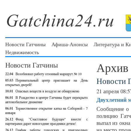
Новости Гатчины
Афиша-Анонсы
Литература и К
Недвижимость
Архив
Новости Гатчины
22.04
Возобновил работу сезонный маршрут № 10
Новости 
05.03
Перинатальный центр приглашает на День
открытых дверей!
21 апреля 08:5
10.01
Опасных веществ в воздухе не обнаружено
06.01
В Рождество в центре Гатчины будет перекрыто
Двухлетний 
автомобильное движение
Сообщение о 
06.01
Торжественное открытие катка на Соборной - 7
января
полицию Гатч
26.12
Фонд "Счастливое будущее" вместе с
выпал из окн
партнерами дарят новогодние праздники детям!
на место прои
26.12
График работы городских и пригородных