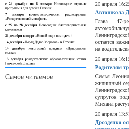
20 апреля 16:2
с 24 декабря по 8 января
Новогодние игровые
программы для детей в Гатчине
Автошкола Д
7 января
военно-историческая реконструкция
«Рождественский манифест»
Глава 47-р
c 25 по 28 декабря
Новогодние благотворительные
автомобил
киносеансы
Ленинградск
21 декабря
концерт «Новый год к нам идет»!
остается важ
14 декабря
«Парад Дедов Морозов» в Гатчине!
на водительск
14 декабря
новогодний праздник «Приоратская
сказка»
20 апреля 16:1
13 декабря
рождественские образовательные чтения
Гатчинской Епархии
Родителям т
Самое читаемое
Семья Леонид
жилищный сер
Ленинградской
супругов род
Михаил растут
20 апреля 13:5
Дрозденко ос
мирным жит