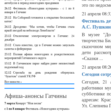
автобусов в период новогодних праздников
это по недосмо
26.12
Фестиваль «Новогодняя кутерьма» - с 1 по 8
января в Гатчине
21 апреля 08:3
25.12
На Соборной готовится к открытию бесплатный
Фестиваль де
каток!
А.С. Пушкин
24.12
Дрозденко: "Мы хотим, чтобы Гатчина стала
яркой звездой на небосводе Ленобласти"
В музее "До
23.12
Отключение электроэнергии в Гатчине: 24
творчества Би
декабря
23.12
Стало известно, где в Гатчине можно запускать
сказочном ми
салюты и фейерверки
дети рассмо
23.12
Полная афиша новогодних и рождественских
«Сказки ...
мероприятий Гатчинского округа
13.12
В Гатчинском парке найден ранее неизвестный
21 апреля 08:2
подземный ход
12.12
Стрельба на день рождения обернулась
Сегодня сотр
"букетом" статей УК РФ
Сегодня, 21 
Все новости »
работники му
субботнике п
Афиша-анонсы Гатчины
адресам: Кра
7 марта
Концерт "Моя весна"
Ул. Слепнева П
с 1 по 8 января
Фестиваль «Новогодняя кутерьма»